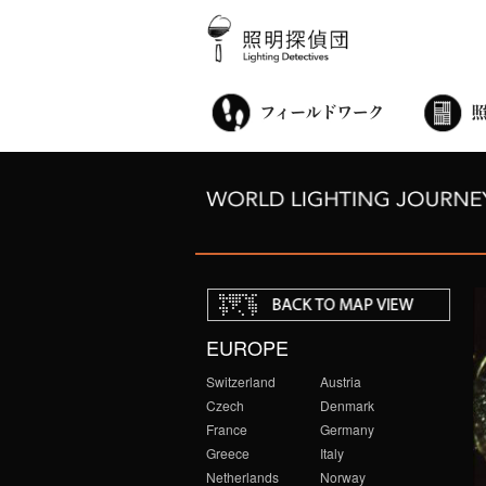
街歩き・サロン
世界都市照明調査
こどもワークショップ
ライトアップニンジャ
夜景ウォッチングツアー
100万人のキャンドルナイト
オンライン活動
アニュアルフォーラム
その他の活動
EUROPE
Switzerland
Austria
Czech
Denmark
France
Germany
Greece
Italy
Netherlands
Norway