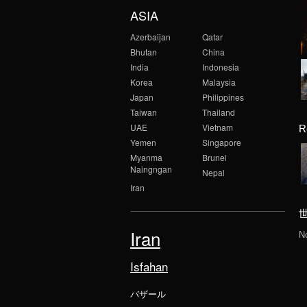
ASIA
Azerbaijan
Qatar
Bhutan
China
India
Indonesia
Korea
Malaysia
Japan
Philippines
Taiwan
Thailand
UAE
Vietnam
R
Yemen
Singapore
Myanma
Brunei
Naingngan
Nepal
Iran
Iran
N
Isfahan
バザール