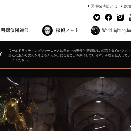
照明探偵団とは
参加
面出の探偵ノート
照明探偵団員の独り言
コーヒーブレイク
あかりのミシュラン
ワールドライティングジャーニーとは世界中の夜景と照明環境の写真を集めたフォト
身近なあかり文化を考えるきっかけになることを期待しています。今後も拡大してい
ってください。