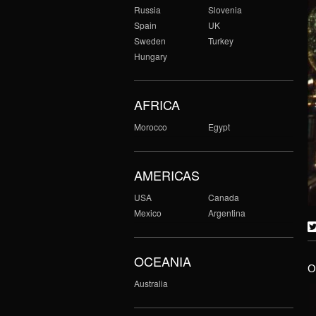
Russia
Slovenia
Spain
UK
Sweden
Turkey
Hungary
AFRICA
Morocco
Egypt
AMERICAS
USA
Canada
Mexico
Argentina
OCEANIA
O
Australia