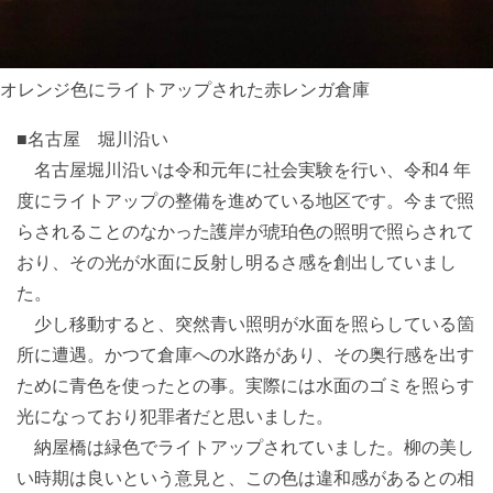
オレンジ色にライトアップされた赤レンガ倉庫
■名古屋 堀川沿い
名古屋堀川沿いは令和元年に社会実験を行い、令和4 年
度にライトアップの整備を進めている地区です。今まで照
らされることのなかった護岸が琥珀色の照明で照らされて
おり、その光が水面に反射し明るさ感を創出していまし
た。
少し移動すると、突然青い照明が水面を照らしている箇
所に遭遇。かつて倉庫への水路があり、その奥行感を出す
ために青色を使ったとの事。実際には水面のゴミを照らす
光になっており犯罪者だと思いました。
納屋橋は緑色でライトアップされていました。柳の美し
い時期は良いという意見と、この色は違和感があるとの相