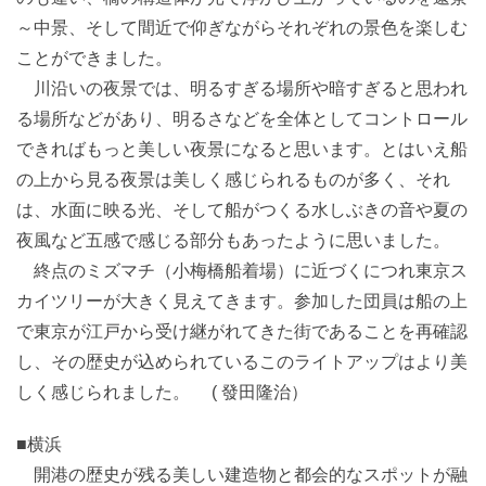
～中景、そして間近で仰ぎながらそれぞれの景色を楽しむ
ことができました。
川沿いの夜景では、明るすぎる場所や暗すぎると思われ
る場所などがあり、明るさなどを全体としてコントロール
できればもっと美しい夜景になると思います。とはいえ船
の上から見る夜景は美しく感じられるものが多く、それ
は、水面に映る光、そして船がつくる水しぶきの音や夏の
夜風など五感で感じる部分もあったように思いました。
終点のミズマチ（小梅橋船着場）に近づくにつれ東京ス
カイツリーが大きく見えてきます。参加した団員は船の上
で東京が江戸から受け継がれてきた街であることを再確認
し、その歴史が込められているこのライトアップはより美
しく感じられました。 ( 發田隆治）
■横浜
開港の歴史が残る美しい建造物と都会的なスポットが融