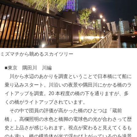
ミズマチから眺めるスカイツリー
■東京 隅田川 川編
川から水辺のあかりを調査ということで日本橋にて船に
乗り込みスタート。川沿いの夜景や隅田川にかかる橋のラ
イトアップを調査。20 本程度の橋の下を通りますが、多
くの橋がライトアップされています。
その中で団員の評価が高かった橋のひとつは「蔵前
橋」。高欄照明の水色と橋脚の電球色の光が合わさって歴
史と上品さが感じられます。視点が変わると見えてくるも
のも違い、橋の構造体が光で浮かび上がっているのを遠景