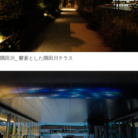
隅田川_ 鬱蒼とした隅田川テラス