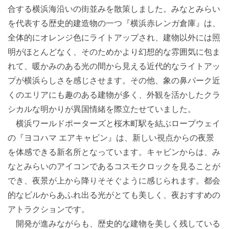
合する横浜海沿いの街並みを散策しました。みなとみらい
を代表する歴史的建造物の一つ『横浜赤レンガ倉庫』は、
全体的にオレンジ色にライトアップされ、建物以外には照
明がほとんどなく、そのためかより幻想的な雰囲気に包ま
れて、暖かみのある光の間から見える近代的なライトアッ
プが横浜らしさを感じさせます。その他、象の鼻パーク近
くのエリアにも趣のある建物が多く、外観を活かしたクラ
シカルな明かりが異国情緒を際立たせていました。
横浜ワールドポーターズと桜木町駅を結ぶロープウェイ
の『ヨコハマ エアキャビン』は、新しい視点からの夜景
を体感できる新名所となっています。キャビンからは、み
なとみらいのアイコンであるコスモクロックを見ることが
でき、夜景が上から降りそそぐように感じられます。都会
的なビルからあふれ出る光がとても美しく、夜おすすめの
アトラクションです。
開発が進みながらも、歴史的な建物を美しく残している