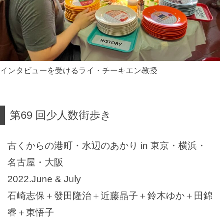
インタビューを受けるライ・チーキエン教授
第69 回少人数街歩き
古くからの港町・水辺のあかり in 東京・横浜・
名古屋・大阪
2022.June & July
石崎志保＋發田隆治＋近藤晶子＋鈴木ゆか＋田錦
睿＋東悟子