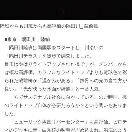
陸班からも川班からも高評価の隅田川_ 蔵前橋
■東京 隅田川 陸編
隅田川陸班は両国駅をスタートし、川沿いの
「隅田川テラス」を徒歩で調査しました。
目玉はやはりライトアップされた橋ですが、メンバーから
は概ね高評価。カラフルなライトアップよりも電球色で彩
られた蔵前橋が「温かみがある」「鉄骨への光の当て方が
良い」「光が映った水面が綺麗」と一番人気。
一方でサステナブル社会に向かっているこのご時世、橋
のライトアップ自体が必要だろうか？という問いもありま
した。
「ヒューリック両国リバーセンター」も高評価。ピロテ
ィのデッキに青・白系統の照明が埋め込まれ、船底のよう