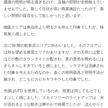
通路の照明が明る過ぎるので、店舗の照明が全然映えてい
ませんでした。新しく注目が高い商業施設だったので、新
しい照明の提言をして欲しかったと思います。
物販エリアは食品街より明るさを抑えた印象でしたが、味
気無く感じました。
次に36 階の飲食店エリアに向かいました。そのフロアに
は外を望める展望エリアがありますが、その天井には驚く
ほどの数のダウンライトが配され、夜の景色を眺めるには
きらきらしすぎていると感じました。ソラマチは洗練され
た印象を与えるためなのか、多くの照明器具と照明手法が
施され、どこもピカピカキラキラした印象でした。
光源はLED を使用しているため、照度は同じでもとても
まぶしく感じました。スカイツリーのライトアップは、光
が流れるような動きは爽やかで綺麗でしたが、ぼんやりと