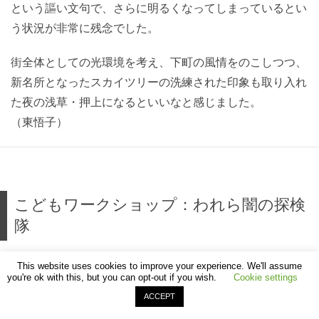
という謳い文句で、さらに明るくなってしまっているとい
う状況が非常に残念でした。
街全体としての光環境を考え、下町の風情をのこしつつ、
新名所となったスカイツリーの洗練された印象も取り入れ
た夜の浅草・押上になるといいなと感じました。
（東悟子）
こどもワークショップ：われら闇の探検
隊
This website uses cookies to improve your experience. We'll assume
2012.11.23.24 東悟子
you're ok with this, but you can opt-out if you wish.
Cookie settings
ACCEPT