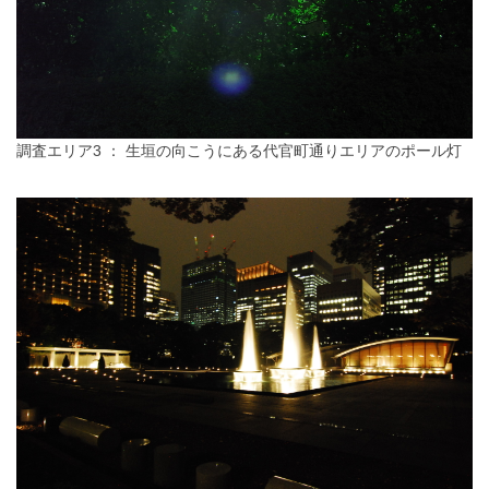
調査エリア3 ： 生垣の向こうにある代官町通りエリアのポール灯