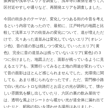
振興会や浅草小エリアを調査し、浅草寺の裏側を通って六
区付近やすしや通りなど、再開発エリアを調査しました。
今回の街歩きのテーマが、変化しつつある街の今昔を考え
るという内容であったので、最初に、江戸時代の地図と比
較して浅草エリアの街並みの変化について、道が増えただ
けで、元々あった道並みは変化していないエリア( オレン
ジ色)、昔の道の形は残しつつ変化していったエリア( 黄
色)、完全に昔の道並みは残っていないエリア( 紫色) の３
つに分けました。地図上だと、面影が残っているように見
えるエリアも、実際行ってみると土地の用途が変わってい
て昔の面影はほとんど感じられませんでした。光環境に関
しても、あまり感じられなかったです。ただ、雷門柳小路
で白い光のレトロな街路灯とお店との光が調和して、懐か
しい雰囲気を醸し出していたり、六区の裏の飲み屋街で
は、透明な風よけシートから暖かい光が道全体に漏れ出て
いたりと、昭和の匂いを漂わせる場所はありました。