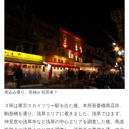
煮込み通り。英雄or 犯罪者？
３班は東京スカイツリー駅を出た後、本所吾妻橋商店街、
駒形橋を通り、浅草エリアに着きました。浅草ではまず、
仲見世や浅草寺など浅草の中心エリアを調査した後、馬道