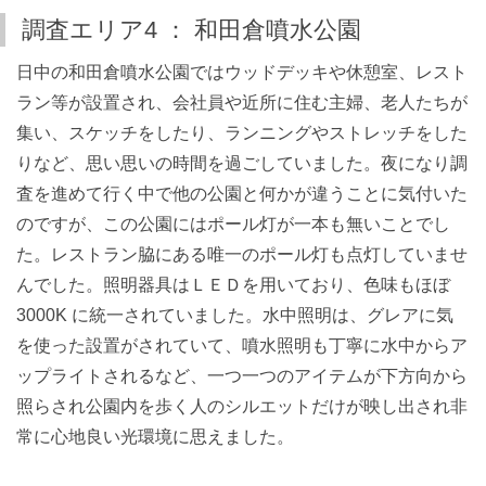
調査エリア4 ： 和田倉噴水公園
日中の和田倉噴水公園ではウッドデッキや休憩室、レスト
ラン等が設置され、会社員や近所に住む主婦、老人たちが
集い、スケッチをしたり、ランニングやストレッチをした
りなど、思い思いの時間を過ごしていました。夜になり調
査を進めて行く中で他の公園と何かが違うことに気付いた
のですが、この公園にはポール灯が一本も無いことでし
た。レストラン脇にある唯一のポール灯も点灯していませ
んでした。照明器具はＬＥＤを用いており、色味もほぼ
3000K に統一されていました。水中照明は、グレアに気
を使った設置がされていて、噴水照明も丁寧に水中からア
ップライトされるなど、一つ一つのアイテムが下方向から
照らされ公園内を歩く人のシルエットだけが映し出され非
常に心地良い光環境に思えました。