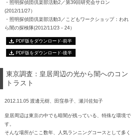
・照明探偵団倶楽部活動2／第39回研究会サロン
(2012/11/27）
・照明探偵団倶楽部活動3／こどもワークショップ：われ
ら闇の探検隊(2012/11/23－24）
PDF版をダウンロード-前半
PDF版をダウンロード-後半
東京調査：皇居周辺の光から闇へのコン
トラスト
2012.11.05 渡邊元樹、田窪恭子、瀬川佐知子
皇居周辺は東京の中でも暗闇が残っている、特殊な環境で
す。
そんな場所がここ数年、人気ランニングコースとして多く