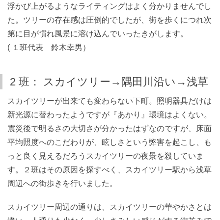
浮かび上がるようなライティングはよく分かりませんでし
た。ツリーの存在感は圧倒的でしたが、街を歩くにつれ次
第に目が慣れ風景に溶け込んでいったきがします。
( １班代表 鈴木幸男）
2 班： スカイツリー→隅田川沿い→浅草
スカイツリーが出来ても変わらない下町。照明器具だけは
新光源に替わったようですが『あかり』環境はよくない。
震災後で明るさの大切さが分かったはずなのですが、床面
平均照度へのこだわりが、眩しさという弊害を起こし、も
っと良く見えるだろうスカイツリーの夜景を殺していま
す。２班はその原因を探すべく、スカイツリー駅から浅草
周辺への街歩きを行いました。
スカイツリー周辺の通りは、スカイツリーの華やかさとは