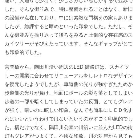
違い、人通りも少なく、少しさみしい感じがする街並みで
した。そんな街並みで、特に整備されることはなく、新旧
の設備が点在しており、中には素敵な門構えの家もありま
したが、総評すると暗めといった印象でした。ただし、そ
んな街並みを振り返って後ろをみると圧倒的な存在感のス
カイツリーがそびえたっています。そんなギャップがとて
も印象的でした。
言問橋から、隅田川沿い周辺のLED 街路灯は、スカイツ
リーの開業に合わせてリニューアルをしレトロなデザイン
を復元したようでしたが、車道側の光りが強すぎたためか
歩道側の光りが負け、地面にポールの影を落としてしまい
歩道の一部を暗くしてしまっていたの反面、とてもグレア
が強く、暗いのに眩しい印象。なんでも簡単にＬＥＤ化す
ればいいというわけではないというのがすごく印象的でし
た。橋だけでなく、隅田川公園の川沿いに並んだLEDの街
灯もグレアがつよくて、不快な印象。川の対岸から見ても