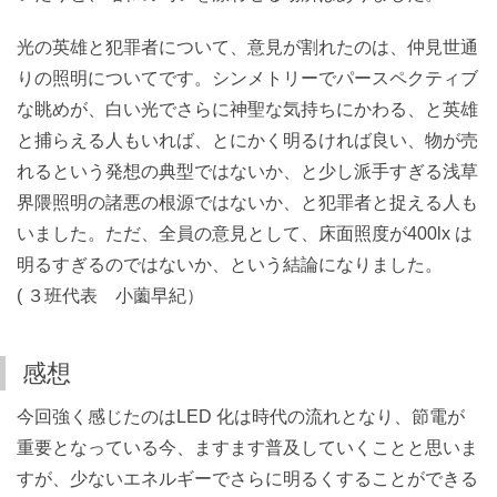
光の英雄と犯罪者について、意見が割れたのは、仲見世通
りの照明についてです。シンメトリーでパースペクティブ
な眺めが、白い光でさらに神聖な気持ちにかわる、と英雄
と捕らえる人もいれば、とにかく明るければ良い、物が売
れるという発想の典型ではないか、と少し派手すぎる浅草
界隈照明の諸悪の根源ではないか、と犯罪者と捉える人も
いました。ただ、全員の意見として、床面照度が400lx は
明るすぎるのではないか、という結論になりました。
( ３班代表 小薗早紀）
感想
今回強く感じたのはLED 化は時代の流れとなり、節電が
重要となっている今、ますます普及していくことと思いま
すが、少ないエネルギーでさらに明るくすることができる