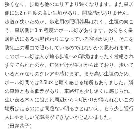
狭くなり、歩道も他のエリアより狭くなります。また皇居
側には2m 程度の高い生垣があり、開放感がありません。
歩道が狭いためか、歩道用の照明器具はなく、生垣の向こ
う、皇居側に3 m 程度のポール灯があります。おそらく皇
居周辺にあるお堀代わりになっている窪地があり、そこを
防犯上の理由で照らしているのではないかと思われます。
このポール灯は人が通る歩道への環境はまったく考慮され
ず立てられたのか、灯体だけが生垣から出ており、歩いて
いるとかなりのグレアを感じます。また高い生垣のため、
ポール灯間では2.5lux と暗く感じる場所もありました。隣
の車道とも高低差があり、車路灯も少し遠くに感じられ、
生い茂る木々に阻まれ周辺からも明かりが得られないこの
場所は走るのには問題ない明るさとはいえ、もう少し通行
人にやさしい光環境ができないかと思いました。
（田窪恭子）