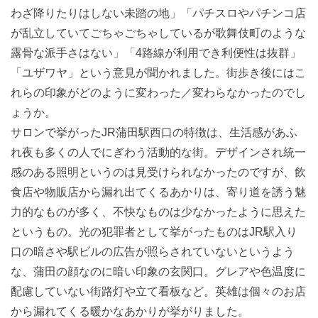
わざ降りたりはしない未踏の地」「パチスロやパチンコ店
が乱立していてごちゃごちゃしているが歌舞伎町のような
露骨な派手さはない」「4路線が利用でき利便性は抜群」
「ユザワヤ」という意見が聞かれました。街歩き後にはこ
れらの印象がどのように変わった／変わらなかったのでし
ょうか。
サロンで挙がったJR蒲田駅西口の特徴は、生活感があふ
れ夜も多くの人でにぎわう活動的な街。デザインされ統一
感のある照明というのは見受けられなかったのですが、飲
食店や物販店から漏れ出てくるあかりは、寄り道を誘う魅
力的なものが多く、不快なものは少なかったように思えた
というもの。光の犯罪者として挙がったものはJR駅入り
口の暗さや駅ビルの広告が照らされていないというよう
な、蒲田の顔なのに暗い印象の玄関口。グレアや色温度に
配慮していない街路灯や立て看板など。英雄は個々のお店
から漏れてくる暖かなあかりが挙がりました。