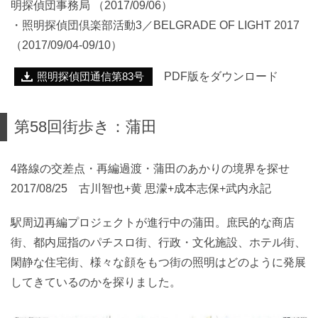
明探偵団事務局 （2017/09/06）
・照明探偵団倶楽部活動3／BELGRADE OF LIGHT 2017
（2017/09/04-09/10）
PDF版をダウンロード
照明探偵団通信第83号
第58回街歩き：蒲田
4路線の交差点・再編過渡・蒲田のあかりの境界を探せ
2017/08/25 古川智也+黄 思濛+成本志保+武内永記
駅周辺再編プロジェクトが進行中の蒲田。庶民的な商店
街、都内屈指のパチスロ街、行政・文化施設、ホテル街、
閑静な住宅街、様々な顔をもつ街の照明はどのように発展
してきているのかを探りました。