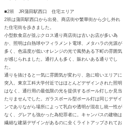
■2班 JR蒲田駅西口 住宅エリア
2班は蒲田駅西口から出発、商店街や繁華街から少し外れ
た住宅街を歩きました。
小型飲食店が並ぶクロス通り商店街は古いお店が多い為
か、照明は白熱球やフィラメント電球、メタハラの光源が
多く、色温度が低いオレンジの光で風勢ある下町の雰囲気
が感じられました。通行人も多く、賑わいある通りでし
た。
通りを抜けると一気に雰囲気が変わり、急に暗いエリアに
突入。東京工科大学付近ではほとんどデザインされた照明
はなく、通行用の最低限の光を提供するポール灯しか見当
たりませんでした。ガラスボール型ポール灯は同じデザイ
ンでありながら場所によって乳白や透明が混在し統一性が
なく、グレアも強かった為犯罪者に。キャンパスの建物は
繊細な建築デザインがあるのに全くライトアップされてお