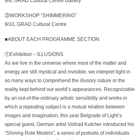
9/6, GRAD Cultural Centre Gallery
③WORKSHOP “SHIMMERING”
9/10, GRAD Cultural Centre
■ABOUT EACH PROGRAMME SECTION
①Exhibition – ILLUSIONS
As we live in the universe where most of the matter and
energy are still mystical and invisible, we interpret light in
so many ways to comprehend the illusory nature or the
reality kept behind our world’s appearances. Recognizable
by an out-of-the-ordinary artistic sensibility and works in
which a repeating subject is a mutual relation between
images and imagination, this year Belgrade of Light’s
special guest, German artist Vollrad Kutcher introduced his
“Shining Role Models”, a series of portraits of individuals