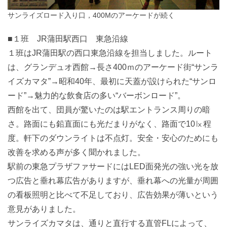
サンライズロード入り口，400Mのアーケードが続く
■１班 JR蒲田駅西口 東急沿線
１班はJR蒲田駅の西口東急沿線を担当しました。ルート
は、グランデュオ西館→長さ400ｍのアーケード街“サンラ
イズカマタ”→昭和40年、最初に天蓋が設けられた“サンロ
ード”→魅力的な飲食店の多い“バーボンロード”。
西館を出て、団員が驚いたのは駅エントランス周りの暗
さ。路面にも鉛直面にも光だまりがなく、路面で10㏓程
度。軒下のダウンライトは不点灯。安全・安心のためにも
改善を求める声が多く聞かれました。
駅前の東急プラザファサードにはLED面発光の強い光を放
つ広告と垂れ幕広告がありますが、垂れ幕への光量が周囲
の看板照明と比べて不足しており、広告効果が薄いという
意見がありました。
サンライズカマタは、通りと直行する直管FLによって、