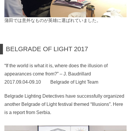
蒲田では意外なものが英雄に選ばれていました。
BELGRADE OF LIGHT 2017
“If the world is what it is, where does the illusion of
appearances come from?” – J. Baudrillard
2017.09.04-09.10 Belgrade of Light Team
Belgrade Lighting Detectives have successfully organized
another Belgrade of Light festival themed “Illusions”. Here
is a report from Serbia.