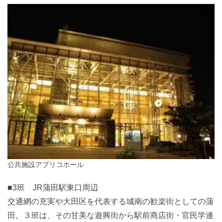
公共施設アプリコホール
■3班 JR蒲田駅東口周辺
交通網の充実や大田区を代表する城南の歓楽街としての蒲
田。３班は、その甘美な遊興街から駅前商店街・官民学連