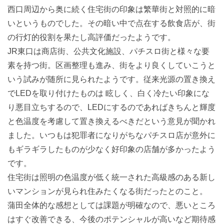
西口周辺から奥に続く住宅街の印象は繁華街と対照的に暗
いというものでした。その暗い中で点在する飲食店が、街
の行灯的役割を果たし高評価だったようです。
JR東口は商店街、公共文化施設、パチスロ街と様々な要
素を持つ街。区画整理も進み、街をより良くしていこうと
いう試みが随所に見られたようです。従来光源の置き換え
でLEDを取り付けたものは 眩しく、白く冷たい印象にな
り悪目立ちするので、LEDにするのであればきちんと輝度
と色温度を考慮して置き換えるべきだという意見が聞かれ
ました。いつもは犯罪者になりがちなパチスロ店が意外に
もギラギラしたものが少なく好印象の店舗が多かったよう
です。
住宅街は照明の色温度が低く統一された高級感のある新し
いマンションが見られ住みたくなる街だったとのこと。
蒲田全体的な感想としては課題が明確なので、悪いところ
はすぐ改善できる、今後のポテンシャルが高いなど期待感