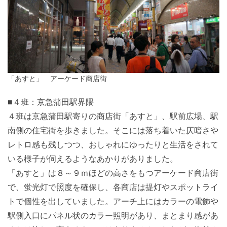
「あすと」 アーケード商店街
■４班：京急蒲田駅界隈
４班は京急蒲田駅寄りの商店街「あすと」、駅前広場、駅
南側の住宅街を歩きました。そこには落ち着いた仄暗さや
レトロ感も残しつつ、おしゃれにゆったりと生活をされて
いる様子が伺えるようなあかりがありました。
「あすと」は８～９ｍほどの高さをもつアーケード商店街
で、蛍光灯で照度を確保し、各商店は提灯やスポットライ
トで個性を出していました。アーチ上にはカラーの電飾や
駅側入口にパネル状のカラー照明があり、まとまり感があ