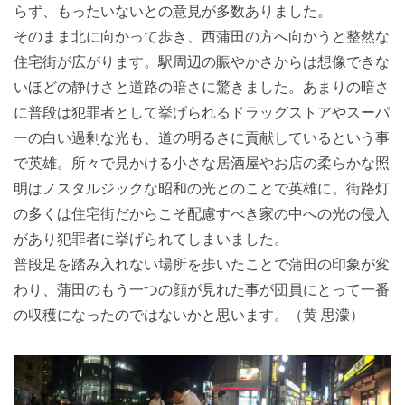
らず、もったいないとの意見が多数ありました。
そのまま北に向かって歩き、西蒲田の方へ向かうと整然な
住宅街が広がります。駅周辺の賑やかさからは想像できな
いほどの静けさと道路の暗さに驚きました。あまりの暗さ
に普段は犯罪者として挙げられるドラッグストアやスーパ
ーの白い過剰な光も、道の明るさに貢献しているという事
で英雄。所々で見かける小さな居酒屋やお店の柔らかな照
明はノスタルジックな昭和の光とのことで英雄に。街路灯
の多くは住宅街だからこそ配慮すべき家の中への光の侵入
があり犯罪者に挙げられてしまいました。
普段足を踏み入れない場所を歩いたことで蒲田の印象が変
わり、蒲田のもう一つの顔が見れた事が団員にとって一番
の収穫になったのではないかと思います。（黄 思濛）