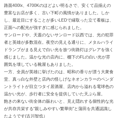
路面400lx、4700Kのほどよい明るさで、安くて品揃えの
豊富なお店が多く、古い下町の風情がありました。しか
し、最近目にすることが多いLEDで縁取った立て看板は、
正面への配光が強すぎに感じられました。
サンロードや、天蓋のないサンロード以西では、光の犯罪
者と英雄が多数混在。夜空の見える通りに、メタルハライ
ドランプがまる見えで白い光を放つ街路灯はグレアを強く
感じました。温かな光の店内に、棚下のFLの白い光が雰
囲気を壊している靴屋もありました。
一方、全員が英雄に挙げたのは、昭和の香りが漂う大衆食
堂、真っ白な外壁と店内の怪しげなネオンカラーのペンダ
ントライトが目立つタイ居酒屋、店内から溢れる電球色の
温かい光が、歩行者に安全を提供していた天ぷら屋。
飽きの来ない街全体の賑わいと、見え隠れする個性的な光
が共存共栄する“親しみやすい繁華街”と蒲田を共通認識し
たようです(古川智也）