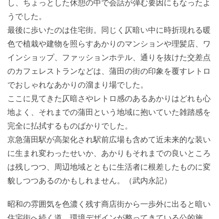
し、ちょっとした休憩の中で会話が弾む要因にもなったよ
うでした。
最後に歩いたのは住宅街。同じく仄暗い中に時折現れる暖
色で植栽や建物を照らすあかりのマンションや理髪店、ワ
インショップ、ファッションホテル、通りを抜けた交差点
のカフェレストランなどは、蒲田の街の印象を覆すレトロ
でおしゃれなあかりの溜まり場でした。
ここに見てきた仄暗さやレトロ感のあるあかりはどれも心
地よく、それまでの蒲田という地域に抱いていた雑踏感を
完全に払拭するものばかりでした。
京急蒲田駅が高架化され駅前広場も含めて近未来的な装い
に生まれ変わったせいか、あかりもそれまでの良いところ
は残しつつ、周辺地域とともに生活者に根差したものに変
貌しつつあるのかもしれません。（武内永記）
昭和の雰囲気を色濃く残す商店街から一歩外に出ると暗い
住宅街へ続く道。環境デザインが整ってきている公的施