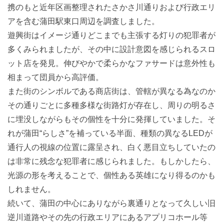
携のもと近年区画整理されたさかさ川通りおよび行政エリ
アを含む蒲田駅東口周辺を調査しました。
遊興街はイメージ通りどこまでも主張する灯りの犯罪者が
多くみられましたが、その中に設計意図を感じられるスロ
ット店を発見。伸びやかで柔らかなファサードは意外性も
相まって団員から高評価。
また街のシンボルである商店街は、管轄が異なる為なのか
その通りごとに多種多様な街路灯が存在し、周りの明るさ
に埋没しながらもその個性を十分に発揮していました。そ
れが蒲田“らしさ”を補っている半面、種類の異なるLEDが
通行人の視線の位置に露呈され、白く悪目立ちしていたの
は非常に残念な犯罪者に感じられました。もしかしたら、
光源の形を考えることで、個性ある英雄になり得るのかも
しれません。
続いて、蒲田の中心にありながら裏通りとなって久しい旧
逆川道路やその先の行政エリアにあるアプリコホール等