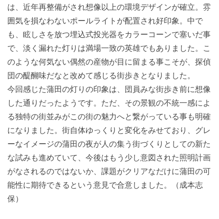
は、近年再整備がされ想像以上の環境デザインが確立。雰
囲気を損なわないポールライトが配置され好印象。中で
も、眩しさを放つ埋込式投光器をカラーコーンで塞いだ事
で、淡く漏れた灯りは満場一致の英雄でもありました。こ
のような何気ない偶然の産物が目に留まる事こそが、探偵
団の醍醐味だなと改めて感じる街歩きとなりました。
今回感じた蒲田の灯りの印象は、団員みな街歩き前に想像
した通りだったようです。ただ、その景観の不統一感によ
る独特の街並みがこの街の魅力へと繋がっている事も明確
になりました。街自体ゆっくりと変化をみせており、グレ
ーなイメージの蒲田の夜が人の集う街づくりとしての新た
な試みも進めていて、今後はもう少し意図された照明計画
がなされるのではないか、課題がクリアなだけに蒲田の可
能性に期待できるという意見で合意しました。（成本志
保）