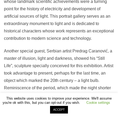
whose landmark scientific achievements were a turning
point for the history of electricity and development of
artificial sources of light. This portrait gallery serves as an
extraordinary monument to light and is dedicated to
historical characters whose work represents an exceptional
contribution to modern science and technology.
Another special guest, Serbian artist Predrag Caranović, a
master of illusion, light and darkness, showed his “Still
Life”, sculpture specially conceived for this exhibition. Artist
took advantage to present, perhaps for the last time, an
object which marked the 20th century – a light bulb.
Reminiscence of the period, which made the night shorter
and the day longer and fundamentally, affected one of the
This website uses cookies to improve your experience. We'll assume
most important myths of alternating-night-and-day pattern.
you're ok with this, but you can opt-out if you wish.
Cookie settings
This was probably the last chance for such an action since
ACCEPT
‘classic’ light bulbs are on a one-way journey to be