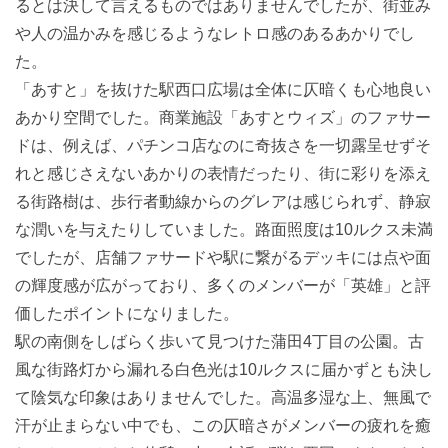
るとは決して言えるものではありませんでしたが、街並み
や人の温かみを感じるようなレトロ感のあるあかりでし
た。
「あすと」を抜けた駅西口広場は全体に仄暗くも心地良い
あかり空間でした。商業施設「あすとウィズ」のファサー
ドは、例えば、パチンコ店なのに奇抜さを一切露呈せずそ
れと感じさえないあかりの表情だったり、街に彩りを添え
る街路樹は、歩行者動線からのグレアは感じられず、静寂
な潤いを与えたりしていました。路面照度は10ルクス未満
でしたが、店舗ファサードや駅に繋がるデッキには点や面
の輝度感が広がっており、多くのメンバーが「英雄」と評
価したポイントになりました。
駅の南側をしばらく歩いて見つけた蒲田4丁目の公園。古
風な街路灯から漏れる白色光は10ルクスに届かずとも決し
て陰気な印象はありませんでした。高温多湿な上、無風で
汗が止まらない中でも、この仄暗さがメンバーの疲れを癒