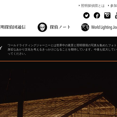
照明探偵団とは
参加
面出の探偵ノート
照明探偵団員の独り言
コーヒーブレイク
あかりのミシュラン
ワールドライティングジャーニーとは世界中の夜景と照明環境の写真を集めたフォト
身近なあかり文化を考えるきっかけになることを期待しています。今後も拡大してい
ってください。