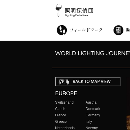
街歩き・サロン
世界都市照明調査
こどもワークショップ
ライトアップニンジャ
夜景ウォッチングツアー
100万人のキャンドルナイト
オンライン活動
アニュアルフォーラム
その他の活動
EUROPE
Switzerland
Austria
Czech
Denmark
France
Germany
Greece
Italy
Netherlands
Norway