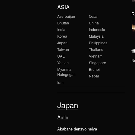
ASIA
R
Azerbaijan
Qatar
Bhutan
China
India
Indonesia
Korea
Malaysia
Japan
Philippines
Taiwan
Thailand
UAE
Vietnam
N
Yemen
Singapore
Myanma
Brunei
Naingngan
Nepal
Iran
Japan
Aichi
Akabane densyo heiya