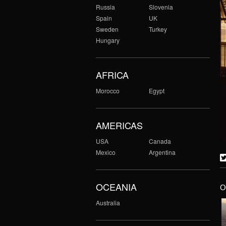
Russia
Slovenia
Spain
UK
Sweden
Turkey
Hungary
AFRICA
Morocco
Egypt
AMERICAS
USA
Canada
Mexico
Argentina
OCEANIA
O
Australia