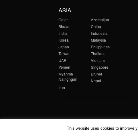
ASIA
Qatar
Azerbaijan
Bhutan
China
India
Indonesia
Korea
Malaysia
Japan
Philippines
Taiwan
Thailand
UAE
Vietnam
Yemen
Singapore
Myanma
Brunei
Naingngan
Nepal
Iran
This website uses cookies to improve yo