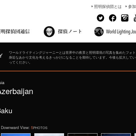
照明探偵団とは
参加
面出の探偵ノート
照明探偵団員の独り言
コーヒーブレイク
あかりのミシュラン
ワールドライティングジャーニーとは世界中の夜景と照明環境の写真を集めたフォト
身近なあかり文化を考えるきっかけになることを期待しています。今後も拡大してい
ってください。
sia
Azerbaijan
Baku
Downward View:
5
PHOTOS