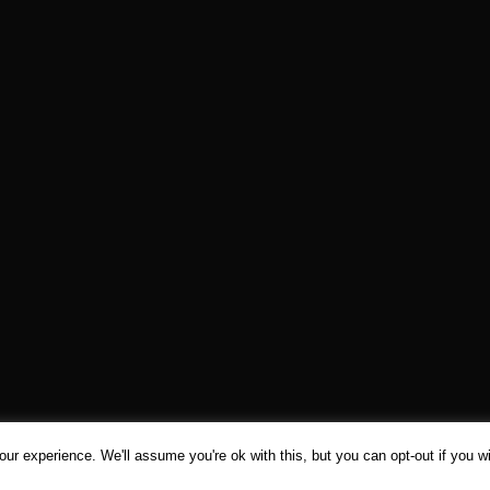
©
SHOMEI TANTEIDAN
Sitemap
Terms
Contact
ur experience. We'll assume you're ok with this, but you can opt-out if you w