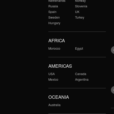
Netherlands
Norway
Russia
Slovenia
Spain
UK
Sweden
Turkey
Hungary
AFRICA
Morocco
Egypt
AMERICAS
USA
Canada
Mexico
Argentina
OCEANIA
Australia