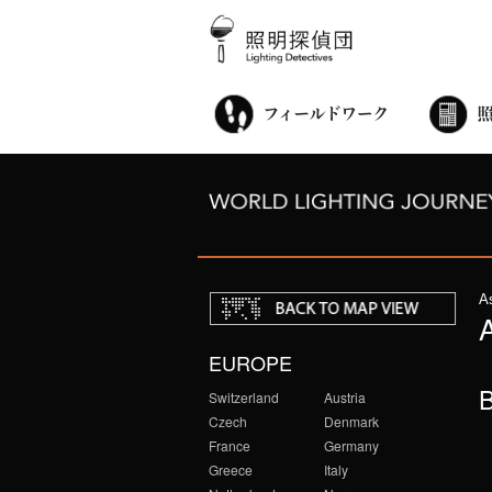
街歩き・サロン
世界都市照明調査
こどもワークショップ
ライトアップニンジャ
夜景ウォッチングツアー
100万人のキャンドルナイト
オンライン活動
アニュアルフォーラム
その他の活動
A
EUROPE
Switzerland
Austria
Czech
Denmark
France
Germany
Greece
Italy