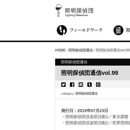
街歩き・サロン
世界都市照明調査
こどもワークショップ
ライトアップニンジャ
夜景ウォッチングツアー
100万人のキャンドルナイト
オンライン活動
アニュアルフォーラム
その他の活動
HOME
›
照明探偵団通信
›
照明探偵団通信vol.99
照明探偵団通信
照明探偵団通信vol.99
category:
照明探偵団通信
発行日：2019年07月23日
・照明探偵団倶楽部活動1／東京調査 さい
・照明探偵団倶楽部活動2／世界照明探偵団フォ