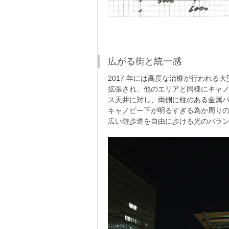
広がる街と統一感
2017 年には高度な治療が行われ
拡張され、他のエリアと同様にキャ
ス天井に対し、両側に柱のある金属
キャノピー下が明るすぎる為か周り
広い遊歩道を自由に歩ける光のバラ