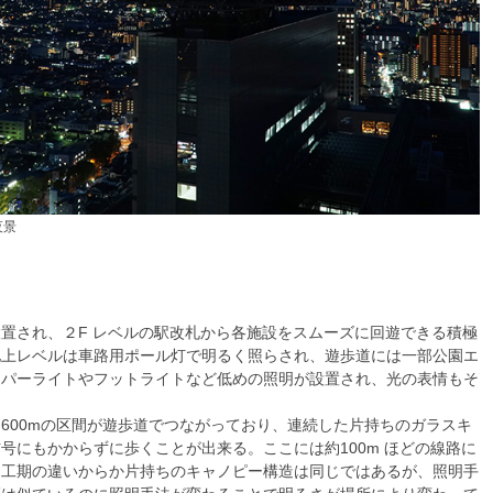
夜景
置され、２F レベルの駅改札から各施設をスムーズに回遊できる積極
地上レベルは車路用ポール灯で明るく照らされ、遊歩道には一部公園エ
ッパーライトやフットライトなど低めの照明が設置され、光の表情もそ
600mの区間が遊歩道でつながっており、連続した片持ちのガラスキ
号にもかからずに歩くことが出来る。ここには約100m ほどの線路に
は工期の違いからか片持ちのキャノピー構造は同じではあるが、照明手