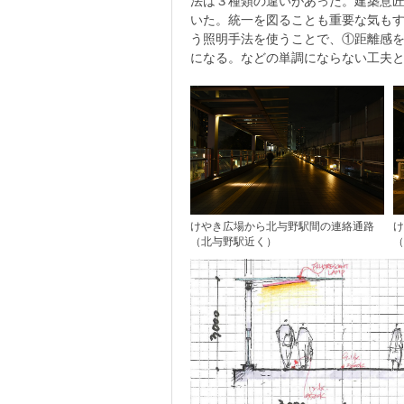
法は３種類の違いがあった。建築意
いた。統一を図ることも重要な気も
う照明手法を使うことで、①距離感
になる。などの単調にならない工夫
けやき広場から北与野駅間の連絡通路
け
（北与野駅近く）
（