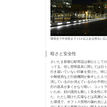
環境光で中央部まで１Lx 以上ある明るい広
暗さと安全性
さいたま新都心駅周辺は都心として
ってる。但し照明器具に関しては日
行き届いていない印象を受けた。特
や郵便局など行政機関が集中したエ
消しているのか消えているのか不明
灯の器具が多くかなり暗い。コント
いため、顔の識別も難しく安全性に
た。ただし開けた広場などは高層ビ
た環境で、オフィス照明の漏れ光に
のにぎりぎり危険ではない明るさが