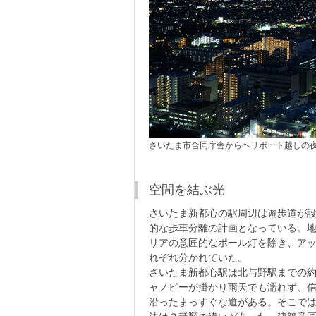
さいたま市合同庁舎からヘリポート越しの
空間を結ぶ光
さいたま新都心の駅周辺は遊歩道が設
的な歩車分離の計画となっている。
リアの意匠的なポール灯を除き、ア
れぞれ分かれていた。
さいたま新都心駅は北与野駅までの約
ャノピーが掛かり雨天でも濡れず、信
沿ったまっすぐな道がある。そこで