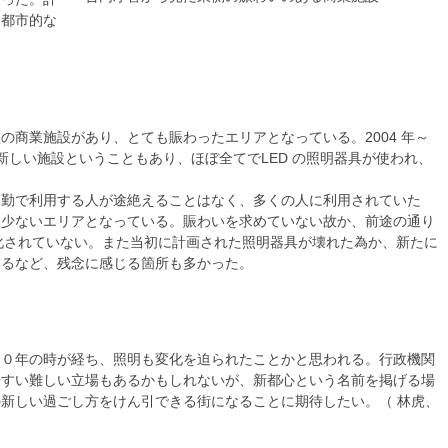
、都市的な
。
の商業施設があり、とても賑わったエリアとなっている。2004 年～
的新しい施設ということもあり、ほぼ全てでLED の照明器具が使われ、
。
通勤で利用する人が途絶えることはなく、多くの人に利用されていた
は少ないエリアとなっている。賑わいを求めていない故か、前途の通り
 化されていない。また当初に計画された照明器具が壊れた為か、新たに
いるなど、残念に感じる箇所も多かった。
２０年の時が経ち、照明も変化を迫られたことかと思われる。行政機関
やすい難しい立場もあるかもしれないが、新都心という名前を掲げる場
新しい過ごし方をけん引できる街になることに期待したい。（ 林虎、