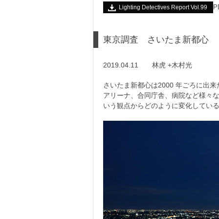
P
Lighting Detectives Report Vol.99
東京調査 さいたま新都心
2019.04.11 林虎 +木村光
さいたま新都心は2000 年ごろに出
アリーナ、合同庁舎、病院など様々
いう観点からどのように変化してい