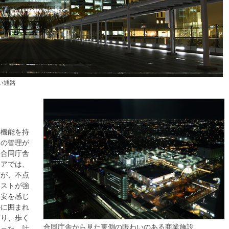
い通路
の機能を持
々の管理が
に合同庁舎
リアでは、
だが、不点
ラストが強
不安を感じ
ルに囲まれ
より、歩く
合同庁舎から見た東側の賑わいのある商業施設
あった。計