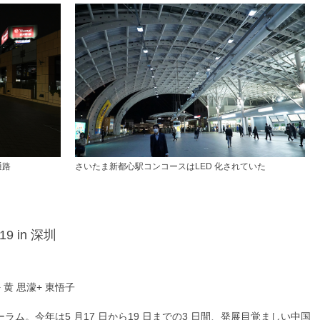
さいたま新都心駅コンコースはLED 化されていた
通路
 in 深圳
+ 黄 思濛+ 東悟子
ラム。今年は5 月17 日から19 日までの3 日間、発展目覚ましい中国