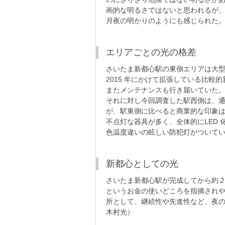
画的な明るさではないと思われるが
月夜の明かりのようにも感じられた
エリアごとの光の格差
さいたま新都心駅の東側エリアは大型
2015 年にかけて拡張している比較
またメンテナンスも行き届いていた
それに対し今回調査した駅西側は、
が、駅東側に比べると商業的な印象
不点灯な器具が多く、全体的にLED
色温度違いの眩しい防犯灯がついて
新都心としての光
さいたま新都心駅が完成してから約
というお金の使いどころを指摘され
所として、継続性や先進性など、夜の
木村光）