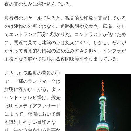
夜の闇のなかに溶け込んでいる。
歩行者のスケールで見ると、視覚的な印象を支配している
のは建物の外壁ではなく、道路照明や交差点、広場、そし
てエントランス部分の明かりだ。コントラストが低いため
に、間近で見ても建築の形は捉えにくい。しかし、それが
かえって視覚的な情報の詰め込みすぎを抑え、インフラが
主役となる静かで秩序ある夜間環境を作り出している。
こうした低照度の背景の中
で、一部のランドマークは
鮮明に浮かび上がる。タシ
ケント・テレビ塔は、投光
照明とメディアファサード
によって、夜間において最
も識別しやすい目印とな
り、街の方向を知る重要な