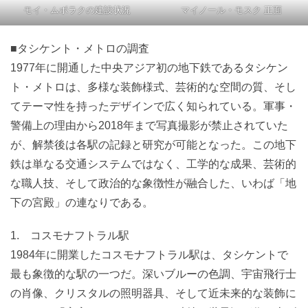
モイ・ムボラクの建設状況
マイノール・モスク 正面
■タシケント・メトロの調査
1977年に開通した中央アジア初の地下鉄であるタシケン
ト・メトロは、多様な装飾様式、芸術的な空間の質、そし
てテーマ性を持ったデザインで広く知られている。軍事・
警備上の理由から2018年まで写真撮影が禁止されていた
が、解禁後は各駅の記録と研究が可能となった。この地下
鉄は単なる交通システムではなく、工学的な成果、芸術的
な職人技、そして政治的な象徴性が融合した、いわば「地
下の宮殿」の連なりである。
1. コスモナフトラル駅
1984年に開業したコスモナフトラル駅は、タシケントで
最も象徴的な駅の一つだ。深いブルーの色調、宇宙飛行士
の肖像、クリスタルの照明器具、そして近未来的な装飾に