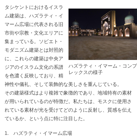
タシケントにおけるイスラ
ム建築は、ハズラティ・イ
マーム広場に代表される旧
市街や宗教・文化エリアに
集まっている。ソビエト・
モダニズム建築とは対照的
に、これらの建築は中央ア
ハズラティ・イマーム・コンプ
ジアのイスラム文化の系譜
レックスの様子
を色濃く反映しており、精
神性や儀礼、そして装飾的な美しさを重んじている。
その建築様式はより複雑で象徴的であり、地域特有の素材
が用いられているのが特徴だ。私たちは、モスクに使用さ
れている素材が光を受けてどのように反射し、質感を伝え
ているか、という点に特に注目した。
1. ハズラティ・イマーム広場