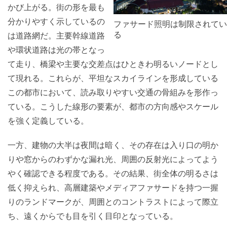
かび上がる。街の形を最も
分かりやすく示しているの
ファサード照明は制限されてい
る
は道路網だ。主要幹線道路
や環状道路は光の帯となっ
て走り、橋梁や主要な交差点はひときわ明るいノードとし
て現れる。これらが、平坦なスカイラインを形成している
この都市において、読み取りやすい交通の骨組みを形作っ
ている。こうした線形の要素が、都市の方向感やスケール
を強く定義している。
一方、建物の大半は夜間は暗く、その存在は入り口の明か
りや窓からのわずかな漏れ光、周囲の反射光によってよう
やく確認できる程度である。その結果、街全体の明るさは
低く抑えられ、高層建築やメディアファサードを持つ一握
りのランドマークが、周囲とのコントラストによって際立
ち、遠くからでも目を引く目印となっている。