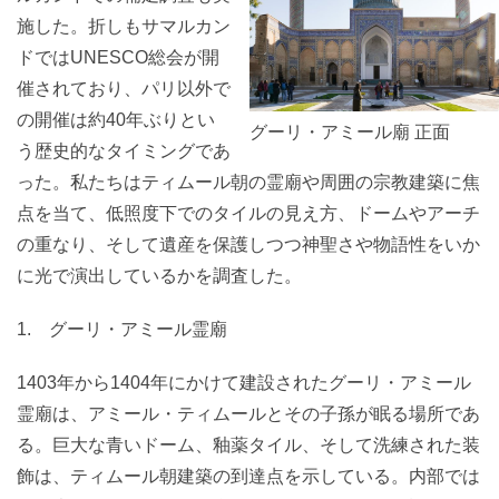
施した。折しもサマルカン
ドではUNESCO総会が開
催されており、パリ以外で
の開催は約40年ぶりとい
グーリ・アミール廟 正面
う歴史的なタイミングであ
った。私たちはティムール朝の霊廟や周囲の宗教建築に焦
点を当て、低照度下でのタイルの見え方、ドームやアーチ
の重なり、そして遺産を保護しつつ神聖さや物語性をいか
に光で演出しているかを調査した。
1. グーリ・アミール霊廟
1403年から1404年にかけて建設されたグーリ・アミール
霊廟は、アミール・ティムールとその子孫が眠る場所であ
る。巨大な青いドーム、釉薬タイル、そして洗練された装
飾は、ティムール朝建築の到達点を示している。内部では