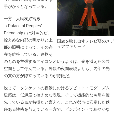
手がかりとなっている。
一方、人民友好宮殿
（Palace of Peoples’
Friendship）は対照的だ。
控えめな内部の明かりと上
国旗を映し出すテレビ塔のメデ
ィアファサード
部の照明によって、その存
在を維持している。建物そ
のものを主張するアイコンというよりは、光を湛えた公共
空間として佇んでいる。外観の夜間表現よりも、内部の光
の質の方が際立っているのが特徴だ。
総じて、タシケントの夜景におけるソビエト・モダニズム
建築は、低輝度で控えめな表現、そして機能的な照明を優
先している点が特徴だと言える。これが都市に安定した秩
序ある性格を与えている一方で、ピンポイントで細やかな