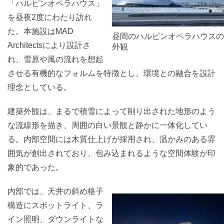
「ハルビンオペラハウス」
を昼夜2度にわたり訪れ
た。本施設はMAD
昼間のハルビンオペラハウスの
Architectsにより設計さ
外観
れ、雪原や風の流れを想起
させる有機的なフォルムを特徴とし、環境との融合を設計
理念としている。
建築外観は、まるで積雪によって削り出された地形のよう
な流線形を描き、周囲の白い景観と静かに一体化してい
る。内部空間には木質仕上げが採用され、温かみのある雰
囲気が創出されており、包み込まれるような空間体験が印
象的であった。
内部では、天井の斜め格子
構造にスポットライト、ラ
イン照明、ダウンライトな