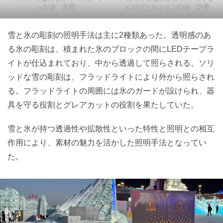
ン氷塔 昼景
にそびえるメイン氷塔 夜景
雪と氷の彫刻の照明手法は主に2種類あった。透明感のあ
る氷の彫刻は、積まれた氷のブロックの間にLEDテープラ
イトが仕込まれており、中から透過して照らされる。ソリ
ッドな雪の彫刻は、フラッドライトにより外から照らされ
る。フラッドライトの周囲には氷のガードが設けられ、器
具を守る役割とグレアカットの役割を果たしていた。
雪と氷が持つ透過性や拡散性といった特性と照明との相互
作用により、素材の魅力を活かした照明手法となってい
た。