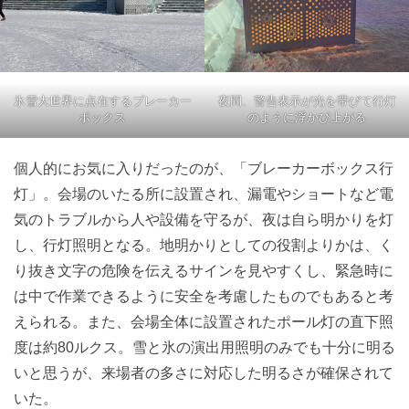
氷雪大世界に点在するブレーカー
夜間、警告表示が光を帯びて行灯
ボックス
のように浮かび上がる
個人的にお気に入りだったのが、「ブレーカーボックス行
灯」。会場のいたる所に設置され、漏電やショートなど電
気のトラブルから人や設備を守るが、夜は自ら明かりを灯
し、行灯照明となる。地明かりとしての役割よりかは、く
り抜き文字の危険を伝えるサインを見やすくし、緊急時に
は中で作業できるように安全を考慮したものでもあると考
えられる。また、会場全体に設置されたポール灯の直下照
度は約80ルクス。雪と氷の演出用照明のみでも十分に明る
いと思うが、来場者の多さに対応した明るさが確保されて
いた。