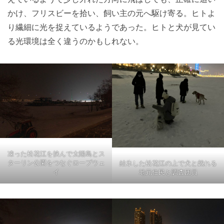
かけ、フリスビーを拾い、飼い主の元へ駆け寄る。ヒトよ
り繊細に光を捉えているようであった。ヒトと犬が見てい
る光環境は全く違うのかもしれない。
凍った松花江を挟んで太陽島とス
ターリン公園をつなぐロープウェ
結氷した松花江の上で犬と戯れる
イ
地元住民と調査団員