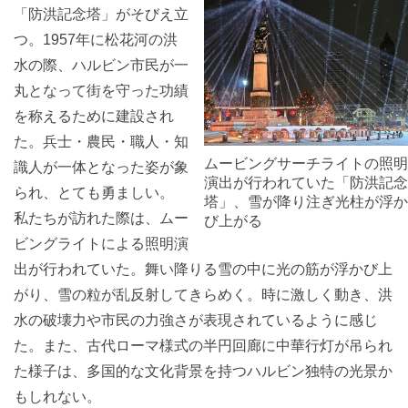
「防洪記念塔」がそびえ立
つ。1957年に松花河の洪
水の際、ハルビン市民が一
丸となって街を守った功績
を称えるために建設され
た。兵士・農民・職人・知
ムービングサーチライトの照明
識人が一体となった姿が象
演出が行われていた「防洪記念
られ、とても勇ましい。
塔」、雪が降り注ぎ光柱が浮か
私たちが訪れた際は、ムー
び上がる
ビングライトによる照明演
出が行われていた。舞い降りる雪の中に光の筋が浮かび上
がり、雪の粒が乱反射してきらめく。時に激しく動き、洪
水の破壊力や市民の力強さが表現されているように感じ
た。また、古代ローマ様式の半円回廊に中華行灯が吊られ
た様子は、多国的な文化背景を持つハルビン独特の光景か
もしれない。