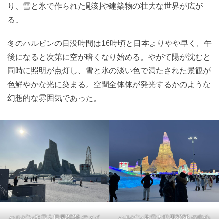
り、雪と氷で作られた彫刻や建築物の壮大な世界が広が
る。
冬のハルビンの日没時間は16時頃と日本よりやや早く、午
後になると次第に空が暗くなり始める。やがて陽が沈むと
同時に照明が点灯し、雪と氷の淡い色で満たされた景観が
色鮮やかな光に染まる。空間全体体が発光するかのような
幻想的な雰囲気であった。
ハルビン氷雪大世界2026 のメイ
ハルビン氷雪大世界2026 の中心