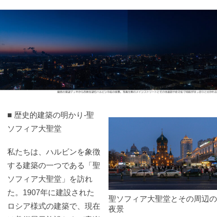
■ 歴史的建築の明かり-聖
ソフィア大聖堂
私たちは、ハルビンを象徴
する建築の一つである「聖
ソフィア大聖堂」を訪れ
た。1907年に建設された
聖ソフィア大聖堂とその周辺の
ロシア様式の建築で、現在
夜景