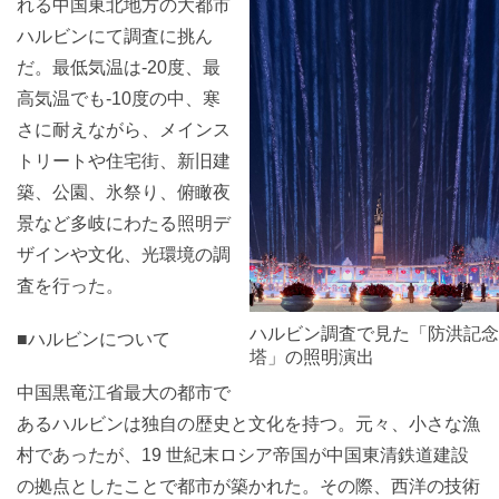
れる中国東北地方の大都市
ハルビンにて調査に挑ん
だ。最低気温は-20度、最
高気温でも-10度の中、寒
さに耐えながら、メインス
トリートや住宅街、新旧建
築、公園、氷祭り、俯瞰夜
景など多岐にわたる照明デ
ザインや文化、光環境の調
査を行った。
ハルビン調査で見た「防洪記念
■ハルビンについて
塔」の照明演出
中国黒竜江省最大の都市で
あるハルビンは独自の歴史と文化を持つ。元々、小さな漁
村であったが、19 世紀末ロシア帝国が中国東清鉄道建設
の拠点としたことで都市が築かれた。その際、西洋の技術