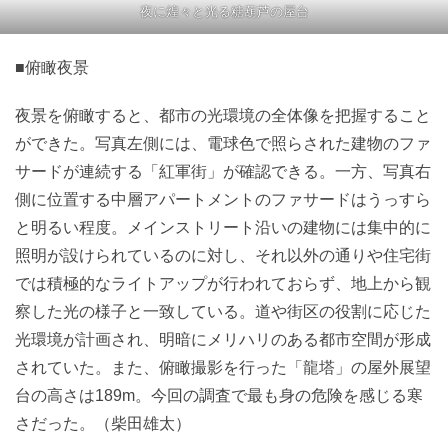
夜に煌々と光る糖葫芦の屋台
■俯瞰夜景
夜景を俯瞰すると、都市の光環境の全体像を把握すること
ができた。写真左側には、電球色で照らされた建物のファ
サードが連続する「紅軍街」が確認できる。一方、写真右
側に位置する中層アパートメントのファサードはうっすら
と明るい程度。メインストリート沿いの建物には集中的に
照明が設けられているのに対し、それ以外の通りや住宅街
では積極的なライトアップが行われておらず、地上から観
察した光の様子と一致している。道や街区の役割に応じた
光環境が計画され、明暗にメリハリのある都市空間が形成
されていた。また、俯瞰撮影を行った「龍塔」の屋外展望
台の高さは189m。今回の調査で最も身の危険を感じる寒
さだった。（柴田雄太）