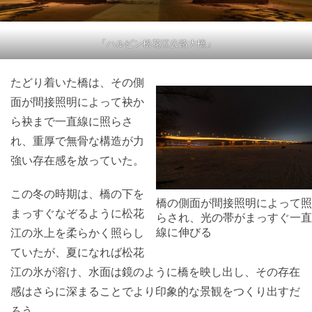
「ハルビン松花江公路大橋」
たどり着いた橋は、その側
面が間接照明によって袂か
ら袂まで一直線に照らさ
れ、重厚で無骨な構造が力
強い存在感を放っていた。
この冬の時期は、橋の下を
橋の側面が間接照明によって照
まっすぐなぞるように松花
らされ、光の帯がまっすぐ一直
線に伸びる
江の氷上を柔らかく照らし
ていたが、夏になれば松花
江の氷が溶け、水面は鏡のように橋を映し出し、その存在
感はさらに深まることでより印象的な景観をつくり出すだ
ろう。