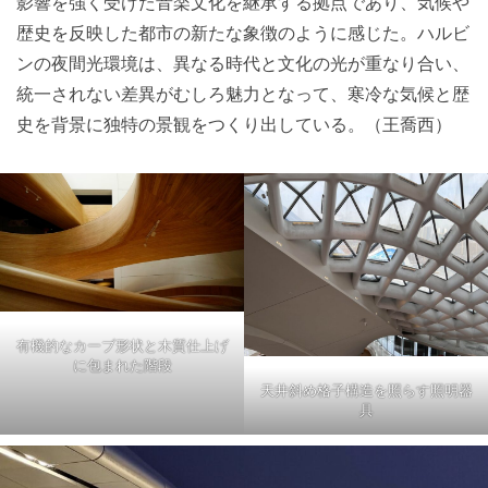
影響を強く受けた音楽文化を継承する拠点であり、気候や
歴史を反映した都市の新たな象徴のように感じた。ハルビ
ンの夜間光環境は、異なる時代と文化の光が重なり合い、
統一されない差異がむしろ魅力となって、寒冷な気候と歴
史を背景に独特の景観をつくり出している。（王喬西）
有機的なカーブ形状と木質仕上げ
に包まれた階段
天井斜め格子構造を照らす照明器
具