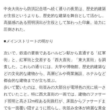
中央大街から防洪記念塔へ続く通りの夜景は、歴史的建築
が主役というよりも、歴史的な建築を舞台として活かし、
高揚感のある照明演出が主役として加わった印象。迫力に
圧倒された。
■メインストリートの明かり
次いで、鉄道の要衝であるハルビン駅から直通する「紅軍
街」と、紅軍街と交差する「西大直街」「東大直街」を調
査した。これらの通りには、大学や博物館、歴史的建築な
どの文化的な建物から、高層ビルや商業施設、ホテルなど
都会的な建物までが立ち並ぶ。
歩いて驚いたのは、街並みの大部分が電球色の光に統一さ
れていたこと。特に西大直街の一画では、建物のファサー
ド照明と高さ12m程ある街路灯が、床面からファサードま
でを一面覆い隠すように照らし、街並み全体が綺麗な黄金