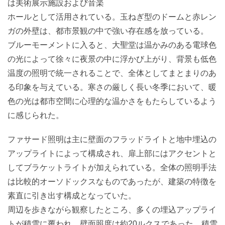
は美術展示施設および音楽
ホールとして活用されている。玉ねぎ型のドームと赤レン
ガの外壁は、都市景観の中で強い存在感を放っている。
ブルーモーメントに入ると、大聖堂は温かみのある電球色
の光によって徐々に夜景の中に浮かび上がり、背景も低色
温度の照明で統一されることで、全体としてまとまりのあ
る印象を与えている。寒さの厳しく長い冬季において、暖
色の光は都市空間に心理的な温かさをもたらしているよう
に感じられた。
ファサード照明は主に壁面のフラッドライトと地中埋込の
アップライトによって構成され、扉上部にはアクセントと
してブラケットライトが加えられている。全体の照明手法
は比較的オーソドックスなものであったが、建築の特徴を
素直に引き出す構成となっていた。
周辺を歩きながら観察したところ、多くの埋込アップライ
トが積雪に覆われ、壁面照度は約20ルクスであった。積雪