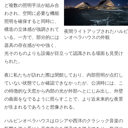
ど複数の照明手法が組み合
わされ、空間に必要な機能
照明を確保すると同時に、
構造の立体感が強調されて
夜間ライトアップされたハルビ
いる。一方で、部分的には
ンオペラハウスの外観
器具の存在感がやや強く、
光そのものよりも設備が目立って認識される場面も見受け
られた。
夜に私たちが訪れた際は閉館しており、内部照明が点灯し
ていない状態でしか確認できなかったが、公演時には、こ
の特徴的な天窓から内部の光が外部へとにじみ出し、外壁
の曲面をなでるように照らすことで、より近未来的な夜景
が生まれるであろうと想像される。
ハルビンオペラハウスはロシアや西洋のクラシック音楽の