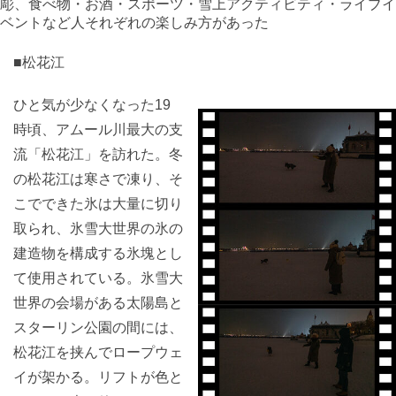
彫、食べ物・お酒・スポーツ・雪上アクティビティ・ライブイ
ベントなど人それぞれの楽しみ方があった
■松花江
ひと気が少なくなった19
時頃、アムール川最大の支
流「松花江」を訪れた。冬
の松花江は寒さで凍り、そ
こでできた氷は大量に切り
取られ、氷雪大世界の氷の
建造物を構成する氷塊とし
て使用されている。氷雪大
世界の会場がある太陽島と
スターリン公園の間には、
松花江を挟んでロープウェ
イが架かる。リフトが色と