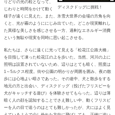
りどりの光の粒となって、
ディスクドッグに挑戦！
じわりと時間をかけて動く
様子が遠くに見えた。また、氷雪大世界の会場の方角を向
くと、光が霧のようににじみ出ていた。どこか現実離れし
た異様な美しさを感じさせる一方、過剰なエネルギー消費
という無駄や現実を同時に思い起こさせる。
私たちは、さらに遠くに光って見える「松花江公路大橋」
を目指して凍った松花江の上を歩いた。当然、河川の上に
照明は設置されていないため、辺りはとても暗く、照度は
1～5ルクス程度。街や公園の明かりが周囲を囲み、夜の散
歩には心地よい暗さであった。その途中、犬と散歩をする
地元の方と出会い、ディスクドッグ（投げたフリスビーを
犬がキャッチする遊び）を体験させてもらった。辺りは薄
暗く人の顔を認知することでさえ難しい中、動くフリスビ
ーを人の目で追うのはとても難しかったが、犬にはよく見
えているようで少し外れた方向に飛ばしても、正確に追い