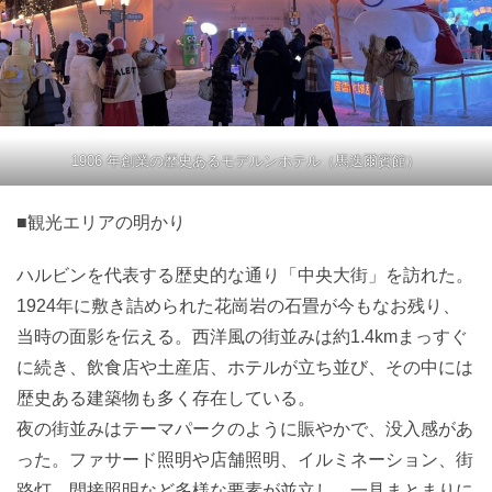
1906 年創業の歴史あるモデルンホテル（馬迭爾賓館）
■観光エリアの明かり
ハルビンを代表する歴史的な通り「中央大街」を訪れた。
1924年に敷き詰められた花崗岩の石畳が今もなお残り、
当時の面影を伝える。西洋風の街並みは約1.4kmまっすぐ
に続き、飲食店や土産店、ホテルが立ち並び、その中には
歴史ある建築物も多く存在している。
夜の街並みはテーマパークのように賑やかで、没入感があ
った。ファサード照明や店舗照明、イルミネーション、街
路灯、間接照明など多様な要素が並立し、一見まとまりに