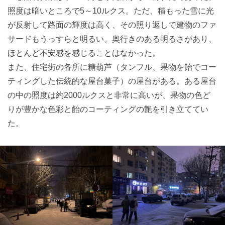
照度は暗いところで5～10ルクス。ただ、積もった雪に光
が反射して路面の輝度は高く、その照り返しで建物のファ
サードもうっすらと明るい。奥行きのある明るさがあり、
ほとんど不安感を感じることはなかった。
また、住宅街の各所に糖葫芦（タンフル、果物を飴でコー
ティングした伝統的な屋台菓子）の屋台がある。ある屋台
の中の照度は約2000ルクスと非常に高いが、果物の色ど
りが豊かな色彩と飴のコーティングの艶を引き立ててい
た。