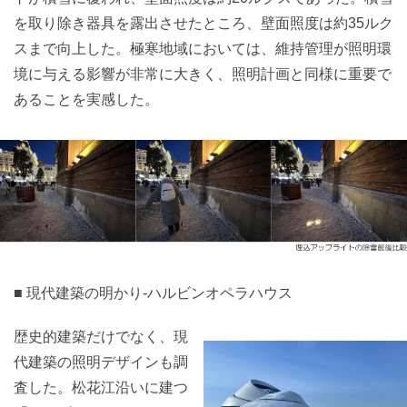
を取り除き器具を露出させたところ、壁面照度は約35ルク
スまで向上した。極寒地域においては、維持管理が照明環
境に与える影響が非常に大きく、照明計画と同様に重要で
あることを実感した。
■ 現代建築の明かり-ハルビンオペラハウス
歴史的建築だけでなく、現
代建築の照明デザインも調
査した。松花江沿いに建つ