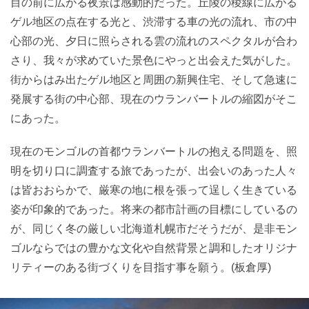
目の前に広がる夜景は感動的だった。丘陵の稜線に広がる
ゲル地区の点在する光と、渋滞する車の光の流れ、市の中
心部の光、夕日に照らされる雲の流れのスペクタルが合わ
さり、我々が求めていた景色にやっと出会えた気がした。
街からはみ出たゲル地区と周囲の新興住宅、そして急速に
発展する街の中心部、現在のウランバートルの縮図がそこ
にあった。
現在のモンゴルの首都ウランバートルの抱える問題を、照
明を切り口に調査する旅であったが、出会いのあった人々
は皆おおらかで、厳寒の地に根を張って逞しく生きている
姿が印象的であった。将来の都市計画の目標にしているの
が、同じく冬の厳しい北海道札幌市だそうだが、是非モン
ゴルならではの豊かな文化や自然背景と調和したオリジナ
リティーのある街づくりを目指す事を願う。(板倉厚)