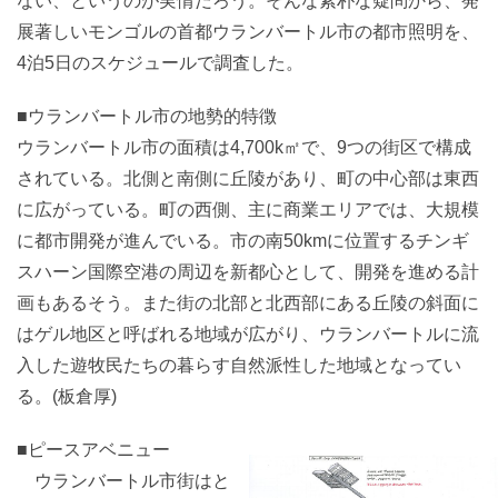
ない、というのが実情だろう。そんな素朴な疑問から、発
展著しいモンゴルの首都ウランバートル市の都市照明を、
4泊5日のスケジュールで調査した。
■ウランバートル市の地勢的特徴
ウランバートル市の面積は4,700k㎡で、9つの街区で構成
されている。北側と南側に丘陵があり、町の中心部は東西
に広がっている。町の西側、主に商業エリアでは、大規模
に都市開発が進んでいる。市の南50kmに位置するチンギ
スハーン国際空港の周辺を新都心として、開発を進める計
画もあるそう。また街の北部と北西部にある丘陵の斜面に
はゲル地区と呼ばれる地域が広がり、ウランバートルに流
入した遊牧民たちの暮らす自然派性した地域となってい
る。(板倉厚)
■ピースアベニュー
ウランバートル市街はと