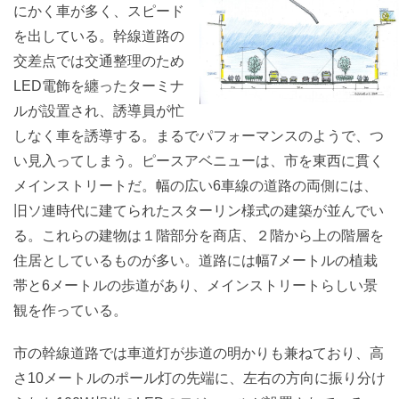
にかく車が多く、スピード
を出している。幹線道路の
交差点では交通整理のため
LED電飾を纏ったターミナ
ルが設置され、誘導員が忙
しなく車を誘導する。まるでパフォーマンスのようで、つ
い見入ってしまう。ピースアベニューは、市を東西に貫く
メインストリートだ。幅の広い6車線の道路の両側には、
旧ソ連時代に建てられたスターリン様式の建築が並んでい
る。これらの建物は１階部分を商店、２階から上の階層を
住居としているものが多い。道路には幅7メートルの植栽
帯と6メートルの歩道があり、メインストリートらしい景
観を作っている。
市の幹線道路では車道灯が歩道の明かりも兼ねており、高
さ10メートルのポール灯の先端に、左右の方向に振り分け