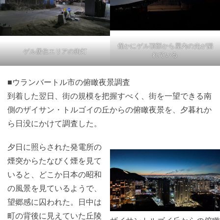
僅かにゲル頂部から屋内の光が漏
ゲル居住エリアの街灯
れている
■ウランバートル市の俯瞰夜景調査
到着した翌日、街の規模を把握すべく、街を一望できる南
側のザイサン・トルゴイの丘からの俯瞰夜景を、夕暮れか
ら日没にかけて調査した。
夕日に照らされた発電所の
煙突からたなびく煙を見て
いると、どこか日本の昭和
の風景を見ているようで、
望郷感に囚われた。日中は
町の背後に見えていた丘陵