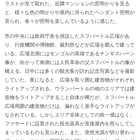
ラストが見て取れた。近隣マンションの窓明かりを見る
と、様々な色の明かりや屋内に吊られたペンダント照明が
見られ、各々が照明を楽しんでいるように感じた。
市の中央には政府庁舎を併設したスフバートル広場があ
り、行政機関や博物館、裁判所などが広場を囲んで建って
いる。広場北側にはモンゴルの英雄であるチンギスハーン
像が、向かって南側には人民革命の父スフバートルの像が
構える。日中には多くの観光客が訪れ記念写真などを撮影
していた。夜になると、広場を取り囲む建造物がそれぞれ
ライトアップされる。ウランバートルの他のエリアでは建
造物をライトアップすること自体が稀だが、スフバートル
広場周囲の建造物だけは、漏れなく派手なライトアップが
なされている。しかしエリア全体としての統一感はなく、
ファサードに設置された投光器具が直接屋内を照らしてし
まっているものも見られた。また、突然光源が切り替わっ