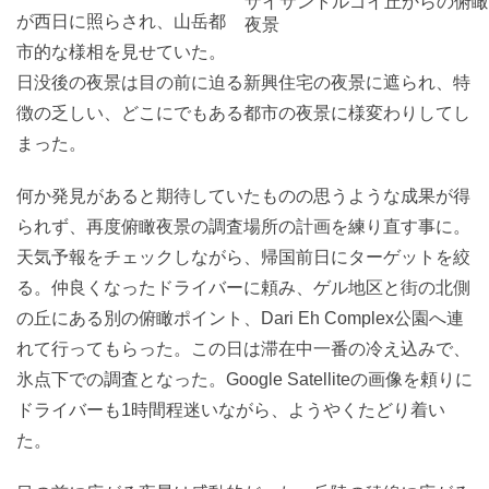
ザイサントルゴイ丘からの俯瞰
が西日に照らされ、山岳都
夜景
市的な様相を見せていた。
日没後の夜景は目の前に迫る新興住宅の夜景に遮られ、特
徴の乏しい、どこにでもある都市の夜景に様変わりしてし
まった。
何か発見があると期待していたものの思うような成果が得
られず、再度俯瞰夜景の調査場所の計画を練り直す事に。
天気予報をチェックしながら、帰国前日にターゲットを絞
る。仲良くなったドライバーに頼み、ゲル地区と街の北側
の丘にある別の俯瞰ポイント、Dari Eh Complex公園へ連
れて行ってもらった。この日は滞在中一番の冷え込みで、
氷点下での調査となった。Google Satelliteの画像を頼りに
ドライバーも1時間程迷いながら、ようやくたどり着い
た。