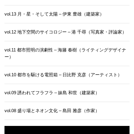
vol.13 月・星・そして太陽 – 伊東 豊雄（建築家）
vol.12 地下空間のサイコロジー – 港 千尋（写真家・評論家）
vol.11 都市照明の演劇性 – 海籐 春樹（ライティングデザイナ
ー）
vol.10 都市を駆ける電照箱 – 日比野 克彦（アーティスト）
vol.09 誘われてフラフラ – 妹島 和世（建築家）
vol.08 盛り場とネオン文化 – 島田 雅彦（作家）