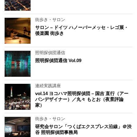
街歩き・サロン
サロン – ドイツ ハノーバーメッセ・レゴ展・
後楽園 街歩き
照明探偵団通信
照明探偵団通信 Vol.09
連続実践講座
vol.14 ヨコハマ照明探偵団 – 国吉 直行（アー
バンデザイナー）／丸々 もとお（夜景評論
家）
街歩き・サロン
研究会サロン「つくばエクスプレス沿線」＠渋
谷 照明探偵団事務局