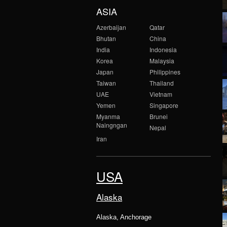
ASIA
Azerbaijan
Qatar
Bhutan
China
India
Indonesia
Korea
Malaysia
Japan
Philippines
Taiwan
Thailand
UAE
Vietnam
Yemen
Singapore
Myanma
Brunei
Naingngan
Nepal
Iran
USA
Alaska
Alaska, Anchorage