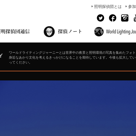
照明探偵団とは
参加
面出の探偵ノート
照明探偵団員の独り言
コーヒーブレイク
あかりのミシュラン
ワールドライティングジャーニーとは世界中の夜景と照明環境の写真を集めたフォト
身近なあかり文化を考えるきっかけになることを期待しています。今後も拡大してい
ってください。