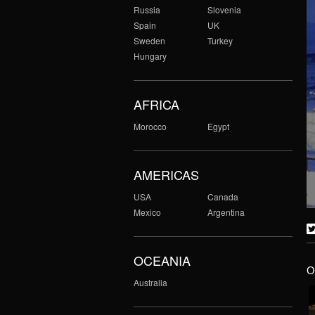
Russia
Slovenia
Spain
UK
Sweden
Turkey
Hungary
AFRICA
Morocco
Egypt
AMERICAS
USA
Canada
Mexico
Argentina
OCEANIA
O
Australia