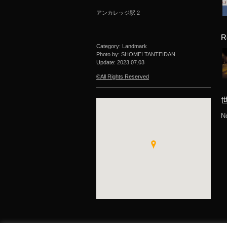
アンカレッジ駅 2
R
Category: Landmark
Photo by: SHOMEI TANTEIDAN
Update:
2023.07.03
©All Rights Reserved
N