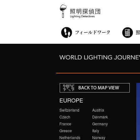
街歩き・サロン
世界都市照明調査
こどもワークショップ
ライトアップニンジャ
夜景ウォッチングツアー
100万人のキャンドルナイト
オンライン活動
アニュアルフォーラム
その他の活動
EUROPE
Switzerland
Austria
Czech
Denmark
France
Germany
Greece
Italy
Netherlands
Norway