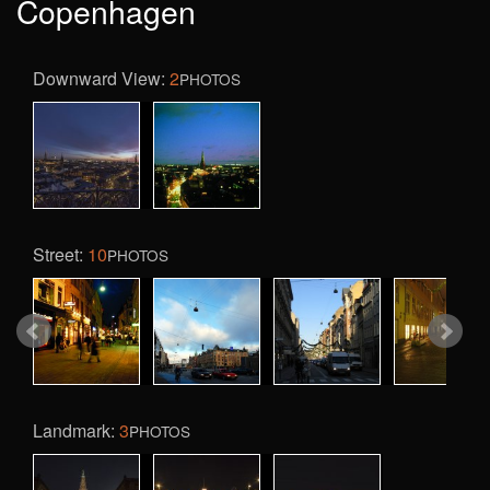
Copenhagen
Downward View:
2
PHOTOS
Street:
10
PHOTOS
Landmark:
3
PHOTOS