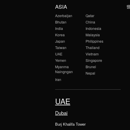
ASIA
Azerbaijan
Qatar
Bhutan
China
India
Indonesia
Korea
Malaysia
Japan
Philippines
Taiwan
Thailand
UAE
Vietnam
Yemen
Singapore
Myanma
Brunei
Naingngan
Nepal
Iran
UAE
Dubai
Burj Khalifa Tower