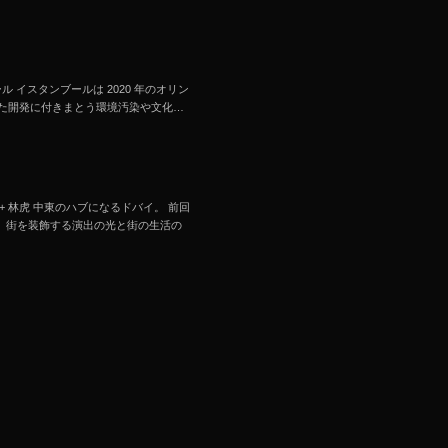
スタンブール イスタンブールは 2020 年のオリン
た開発に付きまとう環境汚染や文化…
辺元樹 + 林虎 中東のハブになるドバイ。 前回
を、街を装飾する演出の光と街の生活の