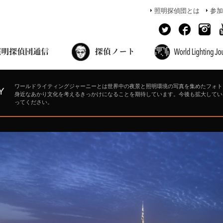
照明探偵団とは
参加
面出の探偵ノート
照明探偵団員の独り言
コーヒーブレイク
あかりのミシュラン
ワールドライティングジャーニーとは世界中の夜景と照明環境の写真を集めたフォト
身近なあかり文化を考えるきっかけになることを期待しています。今後も拡大してい
ってください。