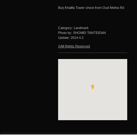
Burj Khalifa Tower shoot from Oud Metha Rd
Category: Landmark
Photo by: SHOMEI TANTEIDAN
Update:
2014.4.2
©All Rights Reserved