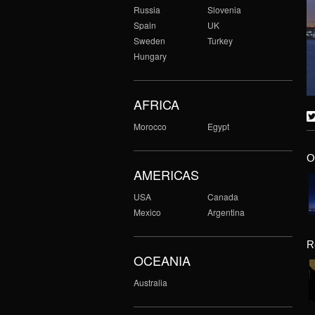
Russia
Slovenia
Spain
UK
Sweden
Turkey
Hungary
AFRICA
Morocco
Egypt
O
AMERICAS
USA
Canada
Mexico
Argentina
R
OCEANIA
Australia