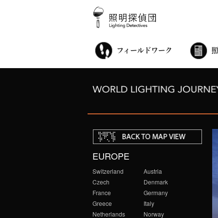
街歩き・サロン
世界都市照明調査
こどもワークショップ
ライトアップニンジャ
夜景ウォッチングツアー
100万人のキャンドルナイト
オンライン活動
アニュアルフォーラム
その他の活動
EUROPE
Switzerland
Austria
Czech
Denmark
France
Germany
Greece
Italy
Netherlands
Norway