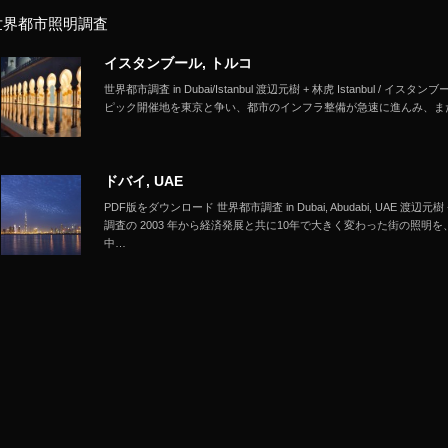
世界都市照明調査
イスタンブール, トルコ
世界都市調査 in Dubai/Istanbul 渡辺元樹 + 林虎 Istanbul / イ
ピック開催地を東京と争い、都市のインフラ整備が急速に進んみ、ま
ドバイ, UAE
PDF版をダウンロード 世界都市調査 in Dubai, Abudabi, UAE 渡
調査の 2003 年から経済発展と共に10年で大きく変わった街の照明
中…