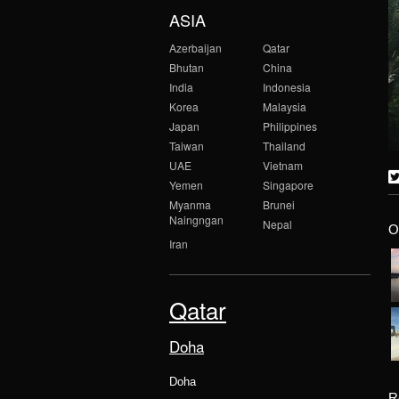
ASIA
Azerbaijan
Qatar
Bhutan
China
India
Indonesia
Korea
Malaysia
Japan
Philippines
Taiwan
Thailand
UAE
Vietnam
Yemen
Singapore
Myanma
Brunei
Naingngan
Nepal
O
Iran
Qatar
Doha
Doha
R