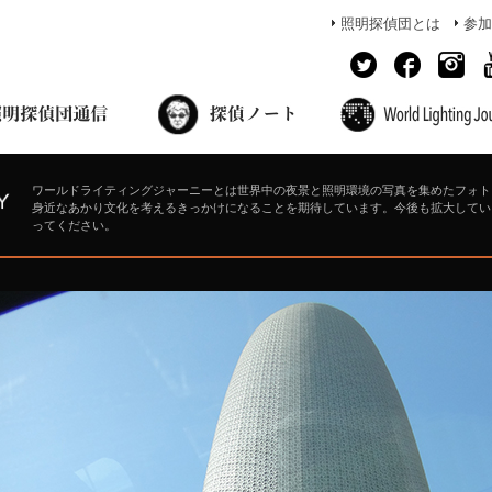
照明探偵団とは
参加
面出の探偵ノート
照明探偵団員の独り言
コーヒーブレイク
あかりのミシュラン
ワールドライティングジャーニーとは世界中の夜景と照明環境の写真を集めたフォト
身近なあかり文化を考えるきっかけになることを期待しています。今後も拡大してい
ってください。