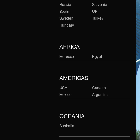
Russia
Slovenia
Spain
UK
Sweden
Turkey
Hungary
AFRICA
Morocco
Egypt
AMERICAS
USA
Canada
Mexico
Argentina
OCEANIA
Australia