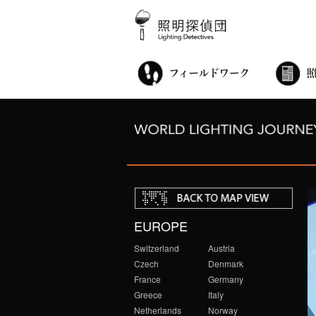
街歩き・サロン
世界都市照明調査
こどもワークショップ
ライトアップニンジャ
夜景ウォッチングツアー
100万人のキャンドルナイト
オンライン活動
アニュアルフォーラム
その他の活動
EUROPE
Switzerland
Austria
Czech
Denmark
France
Germany
Greece
Italy
Netherlands
Norway