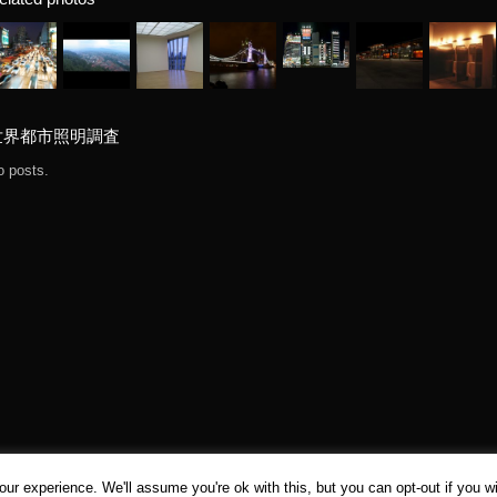
世界都市照明調査
o posts.
ur experience. We'll assume you're ok with this, but you can opt-out if you w