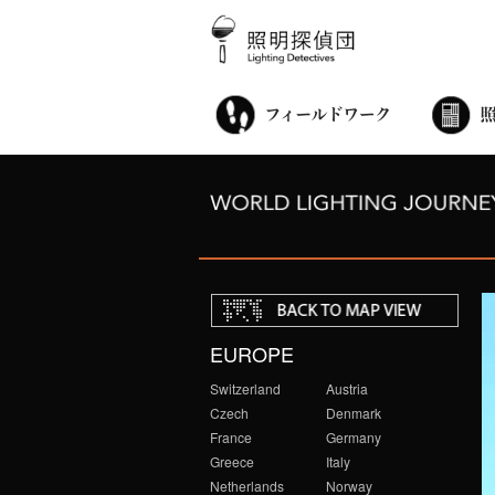
街歩き・サロン
世界都市照明調査
こどもワークショップ
ライトアップニンジャ
夜景ウォッチングツアー
100万人のキャンドルナイト
オンライン活動
アニュアルフォーラム
その他の活動
EUROPE
Switzerland
Austria
Czech
Denmark
France
Germany
Greece
Italy
Netherlands
Norway