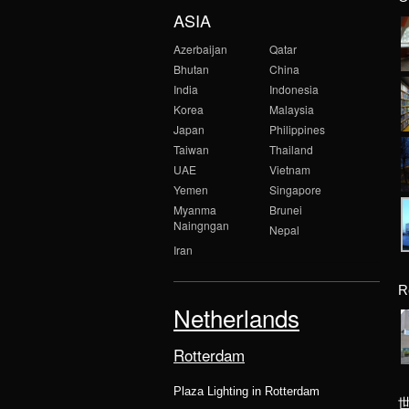
ASIA
Azerbaijan
Qatar
Bhutan
China
India
Indonesia
Korea
Malaysia
Japan
Philippines
Taiwan
Thailand
UAE
Vietnam
Yemen
Singapore
Myanma
Brunei
Naingngan
Nepal
Iran
R
Netherlands
Rotterdam
Plaza Lighting in Rotterdam