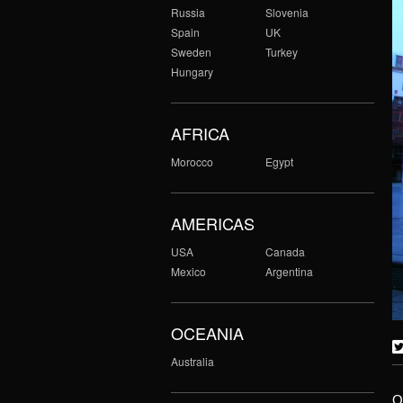
Russia
Slovenia
Spain
UK
Sweden
Turkey
Hungary
AFRICA
Morocco
Egypt
AMERICAS
USA
Canada
Mexico
Argentina
OCEANIA
Australia
O