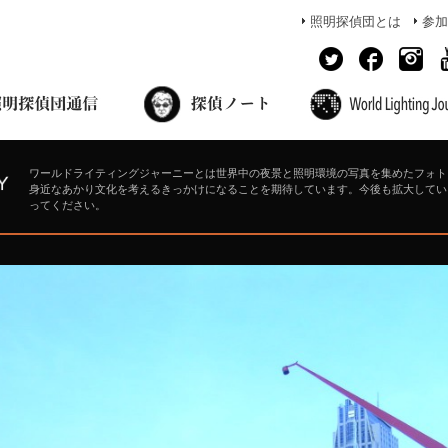
照明探偵団とは
参加
面出の探偵ノート
照明探偵団員の独り言
コーヒーブレイク
あかりのミシュラン
ワールドライティングジャーニーとは世界中の夜景と照明環境の写真を集めたフォト
身近なあかり文化を考えるきっかけになることを期待しています。今後も拡大してい
ってください。