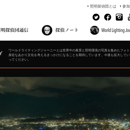
照明探偵団とは
参加
面出の探偵ノート
照明探偵団員の独り言
コーヒーブレイク
あかりのミシュラン
ワールドライティングジャーニーとは世界中の夜景と照明環境の写真を集めたフォト
身近なあかり文化を考えるきっかけになることを期待しています。今後も拡大してい
ってください。