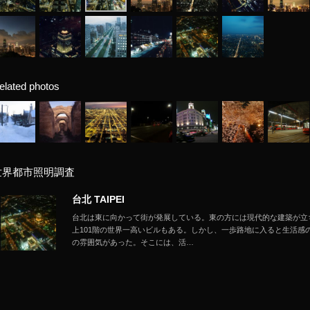
elated photos
世界都市照明調査
台北 TAIPEI
台北は東に向かって街が発展している。東の方には現代的な建築が立ち並び、
上101階の世界一高いビルもある。しかし、一歩路地に入ると生活感
の雰囲気があった。そこには、活…