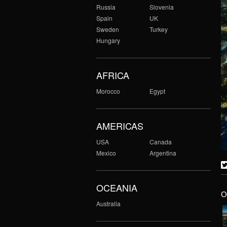
Russia
Slovenia
Spain
UK
Sweden
Turkey
Hungary
AFRICA
Morocco
Egypt
AMERICAS
USA
Canada
Mexico
Argentina
OCEANIA
O
Australia