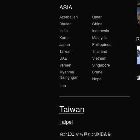
ASIA
Azerbaijan
Qatar
Bhutan
China
India
Indonesia
Korea
Malaysia
R
Japan
Philippines
Taiwan
Thailand
UAE
Vietnam
Yemen
Singapore
Myanma
Brunei
Naingngan
Nepal
Iran
Taiwan
Taipei
台北101 から見た北側旧市街