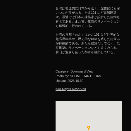
台湾は地理的に日本から近く、歴史的にも深
いつながりがある。台北101 など高層建築
や、最近では日本の建築家が設計した建物も
有名である。また古い建物のリノベーション
も積極的に行われている｡
台湾の首都「台北」は台北101 など世界的な
超高層建築や、歴史的な建築を残した街並み
が特徴的である。新たな建築だけでなく、既
存建築のリノベーションなども多くみられ、
新旧が混ざり合った都市を構築している。
Category: Downward View
Photo by: SHOMEI TANTEIDAN
Update:
2023.10.30
©All Rights Reserved