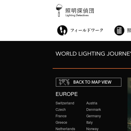
街歩き・サロン
世界都市照明調査
こどもワークショップ
ライトアップニンジャ
夜景ウォッチングツアー
100万人のキャンドルナイト
オンライン活動
アニュアルフォーラム
その他の活動
EUROPE
Switzerland
Austria
Czech
Denmark
France
Germany
Greece
Italy
Netherlands
Norway