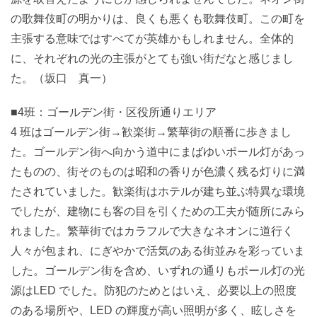
の歌舞伎町の明かりは、良くも悪くも歌舞伎町。この町を
主張する意味ではすべてが英雄かもしれません。全体的
に、それぞれの光の主張がとても強い街だなと感じまし
た。（坂口 真一）
■4班：ゴールデン街・区役所通りエリア
4 班はゴールデン街→歓楽街→繁華街の順番に歩きまし
た。ゴールデン街へ向かう道中にまばゆいポール灯があっ
たものの、街そのものは昭和の香りが色濃く残る灯りに満
たされていました。歓楽街はホテルが建ち並ぶ特異な環境
でしたが、建物にも客の目を引くための工夫が随所にみら
れました。繁華街ではカラフルで大きなネオンに道行く
人々が包まれ、にぎやかで活気のある街並みを彩っていま
した。ゴールデン街を含め、いずれの通りもポール灯の光
源はLED でした。防犯のためとはいえ、必要以上の照度
のある場所や、LED の輝度が高い照明が多く、眩しさを