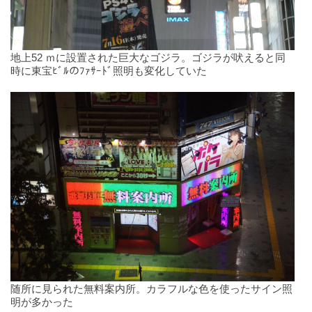
地上52 ｍに設置された巨大なゴジラ。ゴジラが吠えると同
時に東宝ﾋﾞﾙのﾌｧｻｰﾄﾞ照明も変化していた
随所に見られた無料案内所。カラフルな色を使ったサイン照
明が多かった