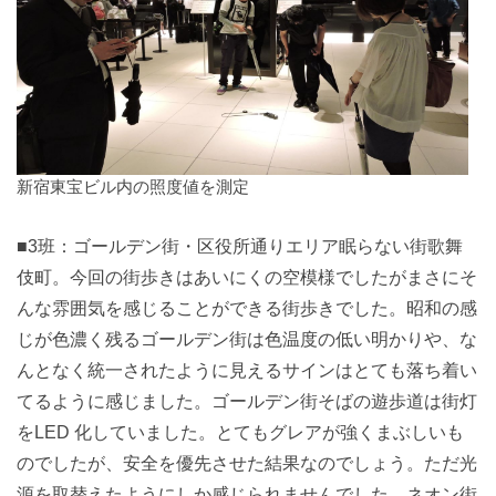
新宿東宝ビル内の照度値を測定
■3班：ゴールデン街・区役所通りエリア眠らない街歌舞
伎町。今回の街歩きはあいにくの空模様でしたがまさにそ
んな雰囲気を感じることができる街歩きでした。昭和の感
じが色濃く残るゴールデン街は色温度の低い明かりや、な
んとなく統一されたように見えるサインはとても落ち着い
てるように感じました。ゴールデン街そばの遊歩道は街灯
をLED 化していました。とてもグレアが強くまぶしいも
のでしたが、安全を優先させた結果なのでしょう。ただ光
源を取替えたようにしか感じられませんでした。ネオン街