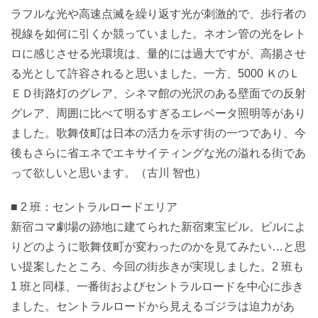
ラフルな光や高速点滅を繰り返す光が刺激的で、歩行者の
視線を如何に引くか競っていました。ネオン管の光をレト
ロに感じさせる光環境は、量的には過大ですが、高揚させ
る光として許容されると思いました。一方、5000 ＫのＬ
ＥＤ街路灯のグレア、シネマ館の光沢のある壁面での反射
グレア、周囲に比べて明るすぎるエレベータ照明等があり
ました。歌舞伎町は日本の活力を示す街の一つであり、今
後もさらに省エネでエキサイティングな光の溢れる街であ
って欲しいと思います。（古川 智也）
■ 2 班：セントラルロードエリア
新宿コマ劇場の跡地に建てられた新宿東宝ビル。ビルによ
りどのように歌舞伎町が変わったのかを見てみたい…と思
い提案したところ、今回の街歩きが実現しました。2 班も
1 班と同様、一番街およびセントラルロードを中心に歩き
ました。セントラルロードから見えるゴジラは迫力があ