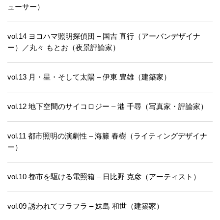
ューサー）
vol.14 ヨコハマ照明探偵団 – 国吉 直行（アーバンデザイナ
ー）／丸々 もとお（夜景評論家）
vol.13 月・星・そして太陽 – 伊東 豊雄（建築家）
vol.12 地下空間のサイコロジー – 港 千尋（写真家・評論家）
vol.11 都市照明の演劇性 – 海籐 春樹（ライティングデザイナ
ー）
vol.10 都市を駆ける電照箱 – 日比野 克彦（アーティスト）
vol.09 誘われてフラフラ – 妹島 和世（建築家）