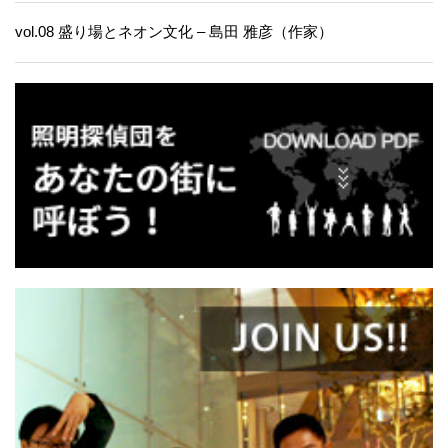
vol.08 盛り場とネオン文化 – 島田 雅彦（作家）