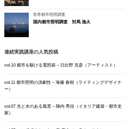
世界都市照明調査
国内都市照明調査 対馬 漁火
連続実践講座の人気投稿
vol.10 都市を駆ける電照箱 – 日比野 克彦（アーティスト）
vol.11 都市照明の演劇性 – 海籐 春樹（ライティングデザイナ
ー）
vol.07 光と水のある風景 – 陣内 秀信（イタリア建築・都市史
家）