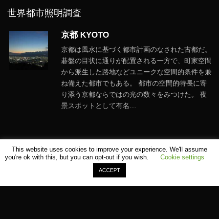
世界都市照明調査
京都 KYOTO
京都は風水に基づく都市計画のなされた古都だ。
碁盤の目状に通りが配置される一方で、町家空間
から派生した路地などユニークな空間的条件を兼
ね備えた都市でもある。 都市の空間的特長に寄
り添う京都ならではの光の数々をみつけた。 夜
景スポットとして有名…
This website uses cookies to improve your experience. We'll assume
you're ok with this, but you can opt-out if you wish.
Cookie settings
ACCEPT
©
SHOMEI TANTEIDAN
Sitemap
Terms
Contact