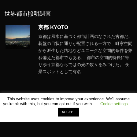
世界都市照明調査
京都 KYOTO
京都は風水に基づく都市計画のなされた古都だ。
碁盤の目状に通りが配置される一方で、町家空間
から派生した路地などユニークな空間的条件を兼
ね備えた都市でもある。 都市の空間的特長に寄
り添う京都ならではの光の数々をみつけた。 夜
景スポットとして有名…
This website uses cookies to improve your experience. We'll assume
you're ok with this, but you can opt-out if you wish.
Cookie settings
ACCEPT
©
SHOMEI TANTEIDAN
Sitemap
Terms
Contact