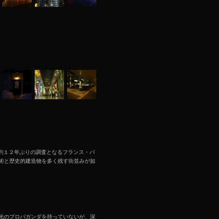
勲+岩永光樹 約１２年ぶりの調査となるフランス・パ
術と歴史的建造物を多く残す街並みが如
光のプロパガンダを持っていないが、深