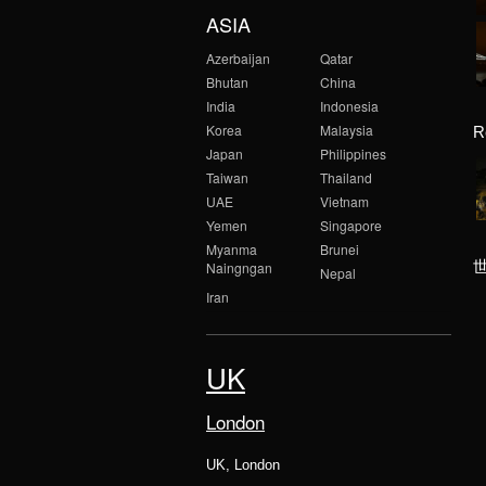
ASIA
Azerbaijan
Qatar
Bhutan
China
India
Indonesia
Korea
Malaysia
R
Japan
Philippines
Taiwan
Thailand
UAE
Vietnam
Yemen
Singapore
Myanma
Brunei
Naingngan
Nepal
Iran
UK
London
UK, London