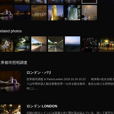
elated photos
世界都市照明調査
ロンドン・パリ
世界都市調査 in Paris/London 2016.10.16-10.23 根本
リは年間外国人観光客数世界一を誇る観光都市。進化を続ける照明技
何にし…
ロンドン LONDON
伝統の街ロンドンには深遠な光と闇が染み込んでいる。決して派手な