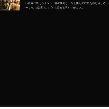
い夜霧に映えるオレンジ色の街灯が、光と街との歴史を感じさせる。
ーマだ｡ 街路灯とパブから漏れる明かりがロン…