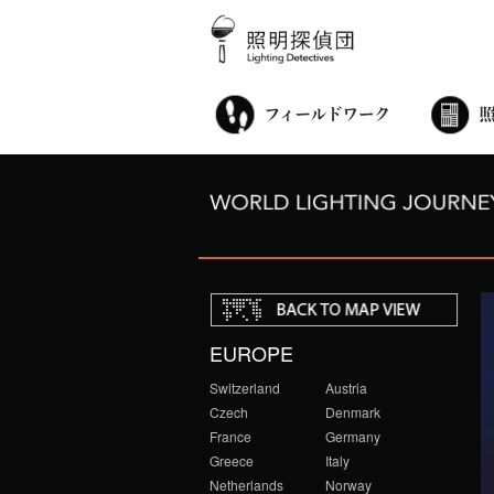
街歩き・サロン
世界都市照明調査
こどもワークショップ
ライトアップニンジャ
夜景ウォッチングツアー
100万人のキャンドルナイト
オンライン活動
アニュアルフォーラム
その他の活動
EUROPE
Switzerland
Austria
Czech
Denmark
France
Germany
Greece
Italy
Netherlands
Norway