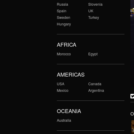
Russia
Slovenia
Spain
UK
Sweden
Turkey
Hungary
AFRICA
Morocco
Egypt
AMERICAS
USA
Canada
Mexico
Argentina
OCEANIA
O
Australia