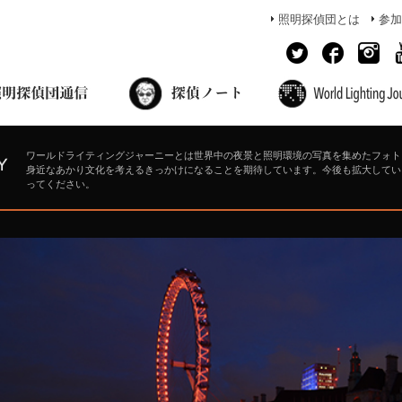
照明探偵団とは
参加
面出の探偵ノート
照明探偵団員の独り言
コーヒーブレイク
あかりのミシュラン
ワールドライティングジャーニーとは世界中の夜景と照明環境の写真を集めたフォト
身近なあかり文化を考えるきっかけになることを期待しています。今後も拡大してい
ってください。