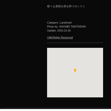
様々な表情を併せ持つロンドン
Category: Landmark
Photo by: SHOMEI TANTEIDAN
Update:
2016.10.16
©All Rights Reserved