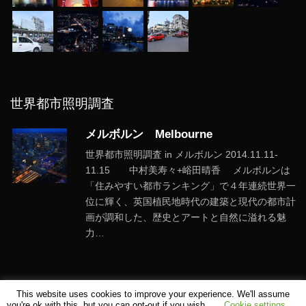
世界都市照明調査
メルボルン Melbourne
世界都市照明調査 in メルボルン 2014.11.11-
11.15 中村美寿々+峪田晴香 メルボルンは
「住みやすい都市ランキング」で４年連続世界一
位に輝く、英国植民地時代の建築と現代の都市計
画が調和した、歴史とアートと自然に溢れる魅
力…
This website uses cookies to improve your experience. We'll assume
you're ok with this, but you can opt-out if you wish.
Cookie settings