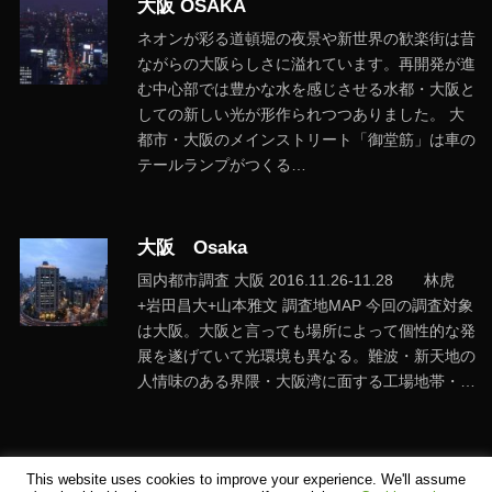
大阪 OSAKA
ネオンが彩る道頓堀の夜景や新世界の歓楽街は昔
ながらの大阪らしさに溢れています。再開発が進
む中心部では豊かな水を感じさせる水都・大阪と
しての新しい光が形作られつつありました。 大
都市・大阪のメインストリート「御堂筋」は車の
テールランプがつくる…
大阪 Osaka
国内都市調査 大阪 2016.11.26-11.28 林虎
+岩田昌大+山本雅文 調査地MAP 今回の調査対象
は大阪。大阪と言っても場所によって個性的な発
展を遂げていて光環境も異なる。難波・新天地の
人情味のある界隈・大阪湾に面する工場地帯・…
This website uses cookies to improve your experience. We'll assume