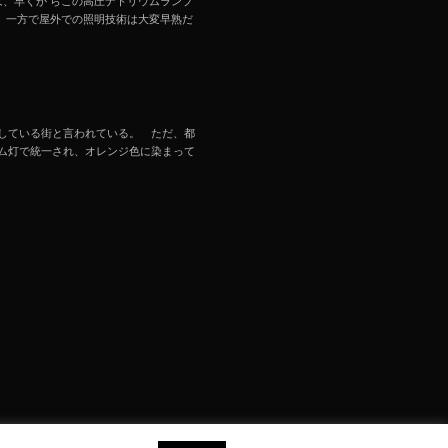
、早くか らこの高圧ナトリウムランプ
、一方で屋外での照明技術は大変早熟だ
している街と言われている。 ただ、都
ム灯で統一され、オレンジ色に染まって