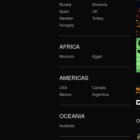
Russia
Slovenia
Spain
UK
Sweden
Turkey
Hungary
AFRICA
Morocco
Egypt
AMERICAS
USA
Canada
Mexico
Argentina
OCEANIA
O
Australia