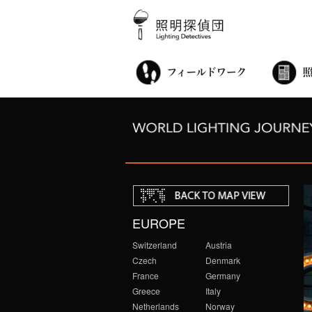
街歩き・サロン
世界都市照明調査
こどもワークショップ
ライトアップニンジャ
夜景ウォッチングツアー
100万人のキャンドルナイト
オンライン活動
アニュアルフォーラム
その他の活動
EUROPE
Switzerland
Austria
Czech
Denmark
France
Germany
Greece
Italy
Netherlands
Norway