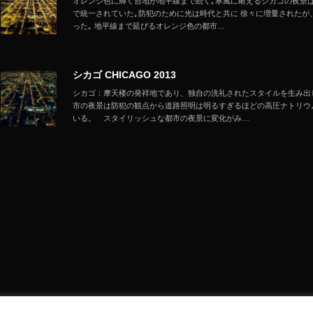
オレンジ色に輝く台地が地平線まで続く｡寒風に耐えるシカゴの夜景は
で統一されていた｡防犯のために光は時代と共に 徐々に増量されたが
った｡ 地平線まで延びるオレンジ色の都市…
シカゴ CHICAGO 2013
シカゴ：摩天楼の発祥地であり、独自の洗礼されたスタイルを生み出
市の夜景は防犯の観点から道路照明は明るすぎるほどの高圧ナトリウ
いる。 スタイリッシュな都市の夜景に変化がみ…