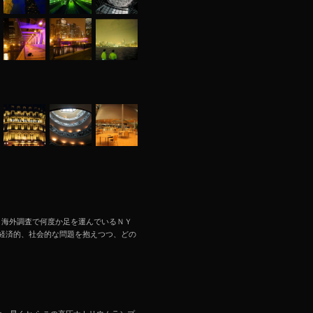
子+ 黄 思濛 海外調査で何度か足を運んでいるＮＹ
経済的、社会的な問題を抱えつつ、どの