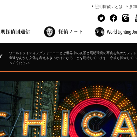
照明探偵団とは
参加
面出の探偵ノート
照明探偵団員の独り言
コーヒーブレイク
あかりのミシュラン
ワールドライティングジャーニーとは世界中の夜景と照明環境の写真を集めたフォト
身近なあかり文化を考えるきっかけになることを期待しています。今後も拡大してい
ってください。