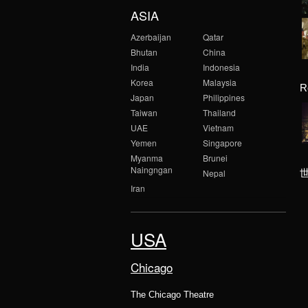
ASIA
Azerbaijan
Qatar
Bhutan
China
India
Indonesia
Korea
Malaysia
R
Japan
Philippines
Taiwan
Thailand
UAE
Vietnam
Yemen
Singapore
Myanma
Brunei
Naingngan
Nepal
Iran
USA
Chicago
The Chicago Theatre