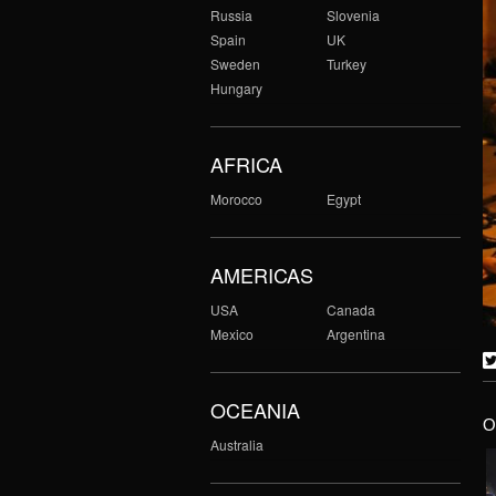
Russia
Slovenia
Spain
UK
Sweden
Turkey
Hungary
AFRICA
Morocco
Egypt
AMERICAS
USA
Canada
Mexico
Argentina
OCEANIA
O
Australia