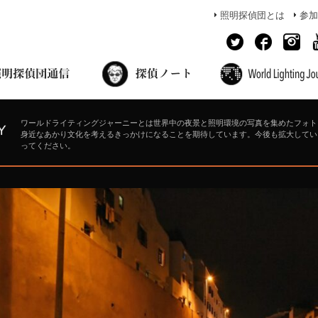
照明探偵団とは
参加
面出の探偵ノート
照明探偵団員の独り言
コーヒーブレイク
あかりのミシュラン
ワールドライティングジャーニーとは世界中の夜景と照明環境の写真を集めたフォト
身近なあかり文化を考えるきっかけになることを期待しています。今後も拡大してい
ってください。