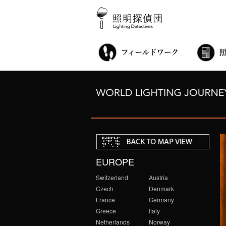
街歩き・サロン
世界都市照明調査
こどもワークショップ
ライトアップニンジャ
夜景ウォッチングツアー
100万人のキャンドルナイト
オンライン活動
アニュアルフォーラム
その他の活動
EUROPE
Switzerland
Austria
Czech
Denmark
France
Germany
Greece
Italy
Netherlands
Norway