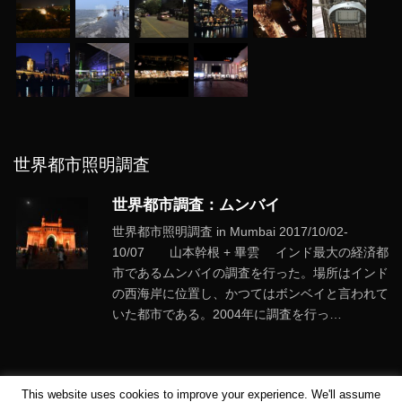
世界都市照明調査
世界都市調査：ムンバイ
世界都市照明調査 in Mumbai 2017/10/02-
10/07 山本幹根 + 畢雲 インド最大の経済都
市であるムンバイの調査を行った。場所はインド
の西海岸に位置し、かつてはボンベイと言われて
いた都市である。2004年に調査を行っ…
This website uses cookies to improve your experience. We'll assume