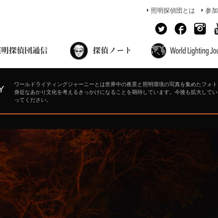
照明探偵団とは
参加
面出の探偵ノート
照明探偵団員の独り言
コーヒーブレイク
あかりのミシュラン
ワールドライティングジャーニーとは世界中の夜景と照明環境の写真を集めたフォト
身近なあかり文化を考えるきっかけになることを期待しています。今後も拡大してい
ってください。