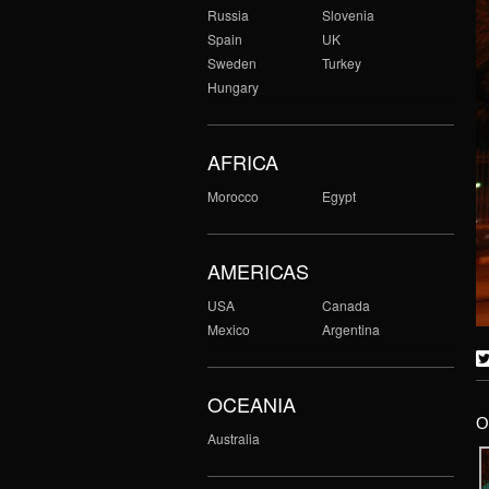
Russia
Slovenia
Spain
UK
Sweden
Turkey
Hungary
AFRICA
Morocco
Egypt
AMERICAS
USA
Canada
Mexico
Argentina
OCEANIA
O
Australia