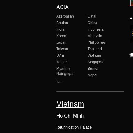
ASIA
Azerbaijan
Qatar
R
Bhutan
China
India
Indonesia
Korea
Malaysia
Japan
Philippines
Taiwan
Thailand
UAE
Vietnam
Yemen
Singapore
Myanma
Brunei
Naingngan
Nepal
Iran
Vietnam
Ho Chi Minh
Reunification Palace