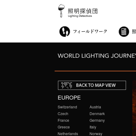
街歩き・サロン
世界都市照明調査
こどもワークショップ
ライトアップニンジャ
夜景ウォッチングツアー
100万人のキャンドルナイト
オンライン活動
アニュアルフォーラム
その他の活動
EUROPE
Switzerland
Austria
Czech
Denmark
France
Germany
Greece
Italy
Netherlands
Norway