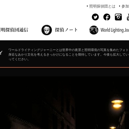
照明探偵団とは
参加
面出の探偵ノート
照明探偵団員の独り言
コーヒーブレイク
あかりのミシュラン
ワールドライティングジャーニーとは世界中の夜景と照明環境の写真を集めたフォト
身近なあかり文化を考えるきっかけになることを期待しています。今後も拡大してい
ってください。