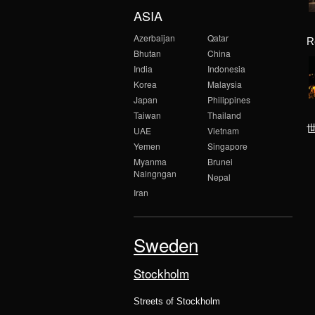
ASIA
Azerbaijan
Qatar
R
Bhutan
China
India
Indonesia
Korea
Malaysia
Japan
Philippines
Taiwan
Thailand
UAE
Vietnam
Yemen
Singapore
Myanma
Brunei
Naingngan
Nepal
Iran
Sweden
Stockholm
Streets of Stockholm