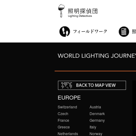
街歩き・サロン
世界都市照明調査
こどもワークショップ
ライトアップニンジャ
夜景ウォッチングツアー
100万人のキャンドルナイト
オンライン活動
アニュアルフォーラム
その他の活動
EUROPE
Switzerland
Austria
Czech
Denmark
France
Germany
Greece
Italy
Netherlands
Norway