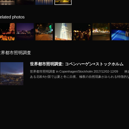
elated photos
世界都市照明調査
世界都市照明調査: コペンハーゲン+ストックホルム
世界都市照明調査 in Copenhagen/Stockholm 2017/12/02-12
ある北欧4か国では夏と冬に白夜、極夜の自然現象がみられる特徴的な