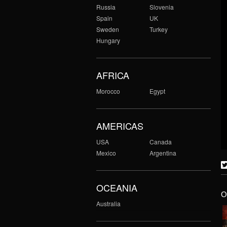
Russia
Slovenia
Spain
UK
Sweden
Turkey
Hungary
AFRICA
Morocco
Egypt
AMERICAS
USA
Canada
Mexico
Argentina
OCEANIA
O
Australia