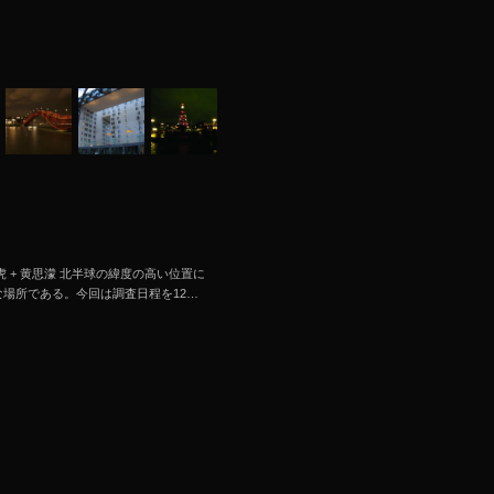
/09 林虎 + 黄思濛 北半球の緯度の高い位置に
場所である。今回は調査日程を12…