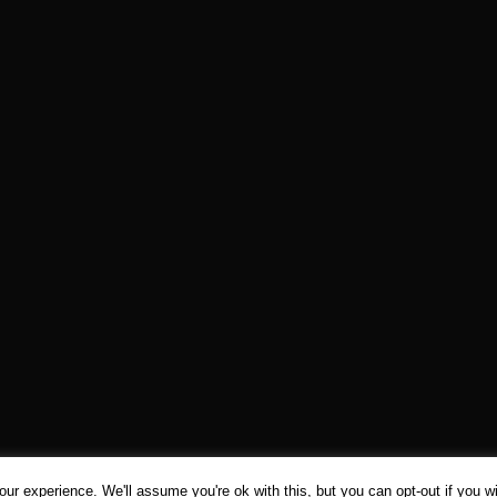
ur experience. We'll assume you're ok with this, but you can opt-out if you w