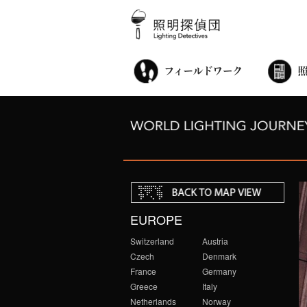
街歩き・サロン
世界都市照明調査
こどもワークショップ
ライトアップニンジャ
夜景ウォッチングツアー
100万人のキャンドルナイト
オンライン活動
アニュアルフォーラム
その他の活動
EUROPE
Switzerland
Austria
Czech
Denmark
France
Germany
Greece
Italy
Netherlands
Norway