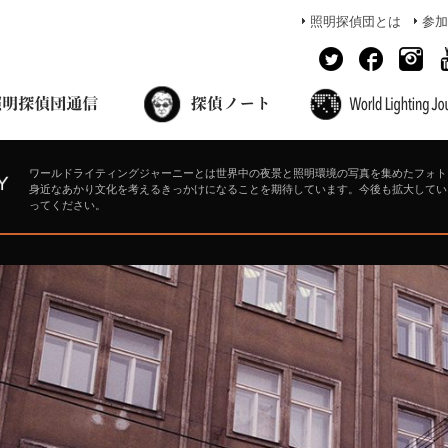
照明探偵団とは
参加
面出の探偵ノート
照明探偵団員の独り言
コーヒーブレイク
あかりのミシュラン
ワールドライティングジャーニーとは世界中の夜景と照明環境の写真を集めたフォト
身近なあかり文化を考えるきっかけになることを期待しています。今後も拡大してい
ってください。