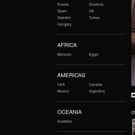
Russia
Slovenia
Spain
UK
Sweden
Turkey
Hungary
AFRICA
Morocco
Egypt
AMERICAS
USA
Canada
Mexico
Argentina
OCEANIA
O
Australia