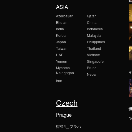
ASIA
Azerbaijan
Qatar
Bhutan
China
India
Indonesia
Korea
Malaysia
Japan
Philippines
Taiwan
Thailand
UAE
Vietnam
Yemen
Singapore
Myanma
Brunei
Naingngan
R
Nepal
Iran
Czech
Prague
N
街並4＿プラハ