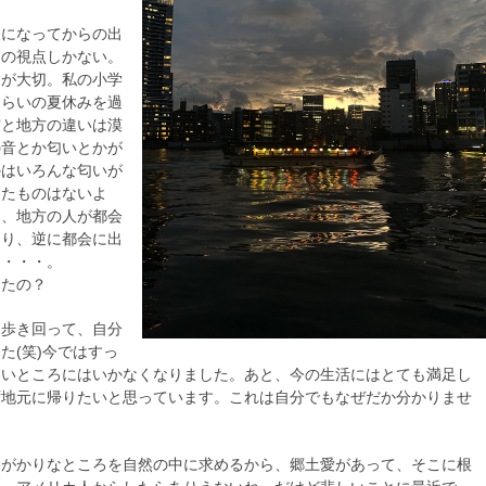
人になってからの出
ての視点しかない。
験が大切。私の小学
くらいの夏休みを過
市と地方の違いは漠
の音とか匂いとかが
のはいろんな匂いが
ったものはないよ
て、地方の人が都会
たり、逆に都会に出
り・・・。
ったの？
を歩き回って、自分
た(笑)今ではすっ
多いところにはいかなくなりました。あと、今の生活にはとても満足し
ず地元に帰りたいと思っています。これは自分でもなぜだか分かりませ
神がかりなところを自然の中に求めるから、郷土愛があって、そこに根