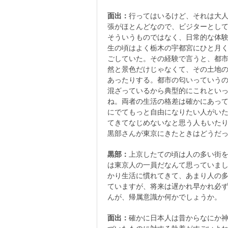
面出：
行ってはいるけど、それは大
張がほとんどなので、ビジターとし
そういうものではなく、日常的な体
生の頃はよく栃木の宇都宮にひと月
ごしていた。その経験で言うと、都
然と景色だけじゃなくて、その土地
あったりする。都市の匂いっていう
混ざっているから典型的にこれとい
ね。両者の生活の格差は確かにあっ
にでてもっと自由になりたい人がい
てきてなじめないなと思う人もいた
黒部さんが東京にきたときはどうだ
黒部：
上京したての頃は人の多い街
は東京人の一員だなんて思っていまし
かり生活に慣れてきて、あまり人の
ていますが、将来は遅かれ早かれ必
んが、帰属意識か何かでしょうか。
面出：
確かに日本人は昔からなにか