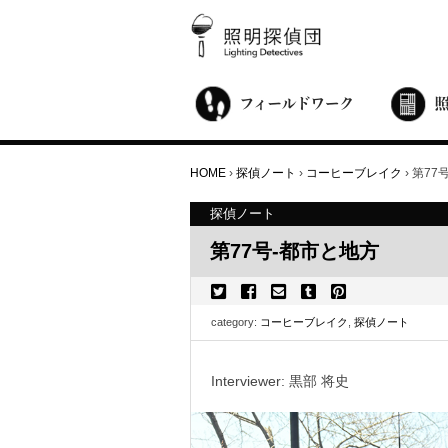
街歩き・サロン
世界都市照明調査
こどもワークショップ
ライトアップニンジャ
夜景ウォッチングツアー
100万人のキャンドルナイト
オンライン活動
アニュアルフォーラム
その他の活動
HOME
›
探偵ノート
›
コーヒーブレイク
›
第77
探偵ノート
第77号-都市と地方
category:
コーヒーブレイク
,
探偵ノート
Interviewer: 黒部 将史