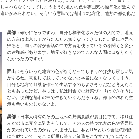
ね。アメリカ人からしたらありえないね。だけど悲しいことに最近で
をしゃべらなくなってしまうような地方の色や雰囲気の標準化が進んで
り違いがみられない。そういう意味では都市の地方化、地方の都会化だ
黒部：
確かにそうですね。自分も標準化された側の人間で、地元
の方言は上京してからだんだん無くなってきました。逆に地元へ
帰ると、周りの皆が会話の中で方言を使っているのを聞くと多少
の違和感があります。地元が好きなのでこんな人間にはなりたく
なかったのですが。
面出：
そういった地方の色がなくなってしまうのは少し寂しい気
がするね。意図して残していかないと本当になくなってしまう。
自分も地方で野菜を作って生活するのもよさそうだなと考えたこ
ともあったけど、やっぱり私は田舎での野菜づくりはできそうに
ない。便利な都市の中で生きていくんだろうね。都市の汚れた空
気も悪いものじゃないよ。
黒部：
日本人特有のその土地への帰属意識が裏目にでて、移り住
んだ都市に完全に馴染もうして、その人の持つ地方の色や雰囲気
が失われているのかもしれませんね。私とLPAという会社の関係
にも似ていて、そこに所属し淡々と業務をこなすだけではなく、