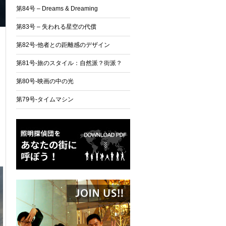
第84号 – Dreams & Dreaming
第83号 – 失われる星空の代償
第82号-他者との距離感のデザイン
第81号-旅のスタイル：自然派？街派？
第80号-映画の中の光
第79号-タイムマシン