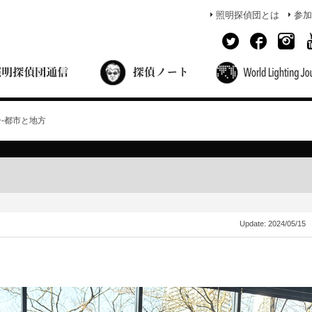
照明探偵団とは
参加
面出の探偵ノート
照明探偵団員の独り言
コーヒーブレイク
あかりのミシュラン
号-都市と地方
Update:
2024/05/15