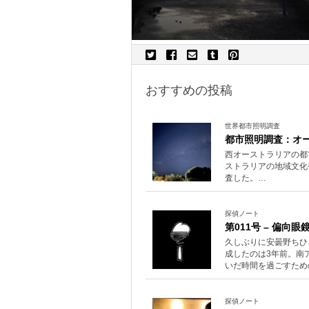
おすすめの投稿
世界都市照明調査
都市照明調査：オ
西オーストラリアの都市照明と
ストラリアの地域文化
査した。…
探偵ノート
第011号 – 偏向眼
久しぶりに安曇野ちひ
成したのは3年前。南
いだ時間を過ごすため
探偵ノート