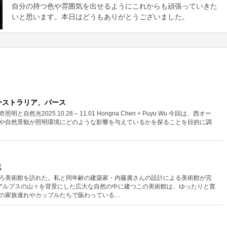
自分の持つ色や雰囲気を出せるようにこれからも頑張っていきた
いと思います。本日はどうもありがとうございました。
ーストラリア、パース
自然光2025.10.28 – 11.01 Hongna Chen + Puyu Wu 今回は、西オー
や自然景観が照明環境にどのような影響を与えているかを探ることを目的に調
鏡
ろ美術館を訪れた。私と同年齢の建築家・内藤廣さんの設計による美術館が完
アルプスの山々を背景にした広大な自然の中に建つこの美術館は、ゆったりと寛
の家族連れやカップルたちで賑わっている…