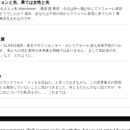
ッションと光、果ては女性と光
さんと私 Interviewer: 蕎原 愛 蕎原：今日は外へ飛び出してラフォーレ原宿
どうでしたか？ 面出：あなたは子供の頃からラフォーレ原宿に来てたの？ 蕎
東京生まれなので中…
景展
2日～11月8日場所：東京デザインセンター・ガレリアホール 誰も未来予想のつか
す。 私たちの住む都市の未来像も明確ではありません。 まして世紀末の今、
 夜景』など、どのように…
r
フランクフルト・メッセを訪ねた」と言っておきながら、この世界最大の照明
とも報告していないことに気がつきました。何ともだらしのない話ですが、今
これについての私見を少し…。これまでは、…
©
SHOMEI TANTEIDAN
Sitemap
Terms
Contact