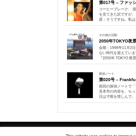
第017号 – ファ
コーヒーブレーク: 面出
を見てきた訳ですが、
原：そうですね。私は
その他の活動
2050年TOKYO夜
会期：1998年11月
ない時代を迎えていま
『2050年 TOKYO
探偵ノート
第020号 – Frankfu
前回の探偵ノートで「
見本市の内容を、ちっ
日は寸暇を惜しんで、