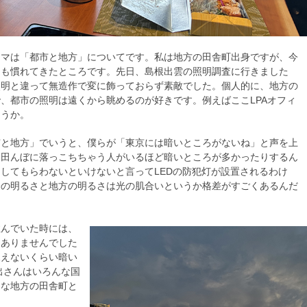
ーマは「都市と地方」についてです。私は地方の田舎町出身ですが、今
にも慣れてきたところです。先日、島根出雲の照明調査に行きました
照明と違って無造作で変に飾っておらず素敵でした。個人的に、地方の
、都市の照明は遠くから眺めるのが好きです。例えばここLPAオフィ
ょうか。
市と地方」でいうと、僕らが「東京には暗いところがないね」と声を上
、田んぼに落っこちちゃう人がいるほど暗いところが多かったりするん
してもらわないといけないと言ってLEDの防犯灯が設置されるわけ
会の明るさと地方の明るさは光の肌合いというか格差がすごくあるんだ
住んでいた時には、
もありませんでした
見えないくらい暗い
出さんはいろんな国
きな地方の田舎町と