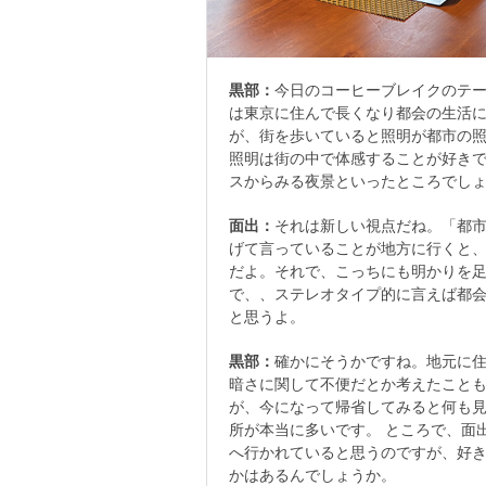
黒部：
今日のコーヒーブレイクのテ
は東京に住んで長くなり都会の生活
が、街を歩いていると照明が都市の
照明は街の中で体感することが好きで
スからみる夜景といったところでし
面出：
それは新しい視点だね。「都
げて言っていることが地方に行くと
だよ。それで、こっちにも明かりを足
で、、ステレオタイプ的に言えば都
と思うよ。
黒部：
確かにそうかですね。地元に
暗さに関して不便だとか考えたこと
が、今になって帰省してみると何も
所が本当に多いです。 ところで、面
へ行かれていると思うのですが、好
かはあるんでしょうか。