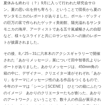
夏休みも終わり（？）9月に入って行われた研究会サロ
ン。夏の思い出を持ち寄ろう、ということで団長から夏の
サンタモニカのレポートがありました。ポール・ゲッティ
の巨万の富で作られたゲッティ美術館、陽光溢れるサンタ
モニカの海岸、アーティストである五十嵐威暢さんの自邸
など、様々なスライドと共にロサンゼルスへの旅のレポー
トが披露されました。
その後、8／25～31に六本木のアクシスギャラリーで開催
された「あかりメッセージ」展について田中智香氏よりレ
ポートがありました。あかりメッセージは、450mm角の
箱の中に、デザイナー、クリエイター達がそれぞれ「あか
り」をテーマにメッセージ性のある作品をつくるもので、
今年のテーマは「シーン [ SCENE ] ひとつの箱にふたつ
のイメージ あかりのクリエーターたちが創った、あかり
のアートワーク」ということで、数十人の作品が展示され