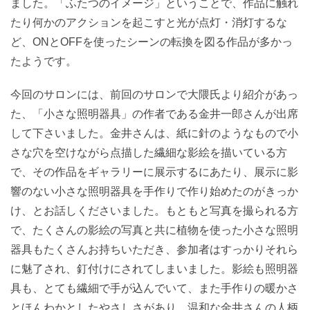
ました。「ふたつのイメージ」ということで、作品に触れ
たり何かのアクションを起こすと光が点灯・消灯するな
ど、ONとOFFを使ったシーンの転換を図る作品が多かっ
たようです。
今回のサロンには、前回のサロンで大隈氏より紹介があっ
た、「小さな照明器具」の作者である金井一郎さんが出席
して下さいました。金井さんは、紙に針のようなもので小
さな穴を空けながら点描した繊細な影絵を描いている方
で、その作品をギャラリーに展示するにあたり、展示に影
響のない小さな照明器具を手作りで作り始めたのがきっか
け、とお話しくださいました。もともと写真を撮られる方
で、たくさんの影絵の写真と共に植物を使った小さな照明
器具もたくさんお持ちいただき、参加者はすっかりそれら
に魅了され、釘付けにされてしまいました。影絵も照明器
具も、とても繊細で手が込んでいて、また手作りの暖かさ
とほんわかとしたやさしさがあり、温和な金井さんの人柄