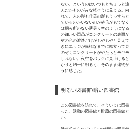
ない、というのはいつもとちょっと
んだかものがみな軽そうに見える。
れて、人の影も什器の影もうっすら
ているのかいないのか確信がもてな
は掴み所のない薄曇り空のようにな
の細かい凹凸がコンクリートの表面
材の色の濃淡だけがもやもやと見え
きにエッジが異様なまでに際立って
のぞくコンクリートがやたらとモヤ
しれない。夜空をバックに見上げる
かりと均一に明るく、そのまま建物
うに感じた。
明るい図書館/暗い図書館
この図書館を訪れて、そういえば図書
った。活動の図書館と貯蔵の図書館
か。