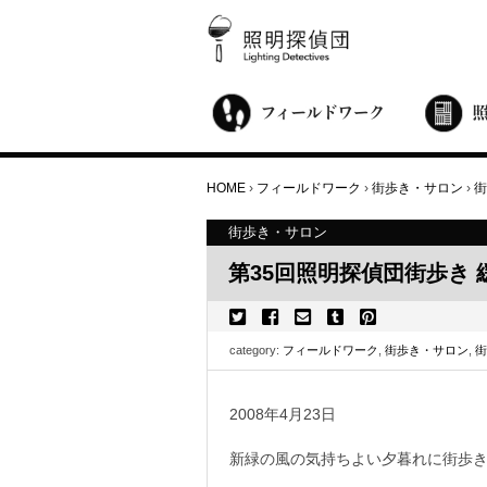
街歩き・サロン
世界都市照明調査
こどもワークショップ
ライトアップニンジャ
夜景ウォッチングツアー
100万人のキャンドルナイト
オンライン活動
アニュアルフォーラム
その他の活動
HOME
›
フィールドワーク
›
街歩き・サロン
›
街
街歩き・サロン
第35回照明探偵団街歩き
category:
フィールドワーク
,
街歩き・サロン
,
街
2008年4月23日
新緑の風の気持ちよい夕暮れに街歩