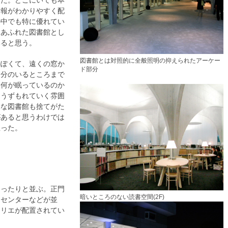
館だ。どこにいても本
情報がわかりやすく配
の中でも特に優れてい
にあふれた図書館とし
いると思う。
図書館とは対照的に全般照明の抑えられたアーケー
っぽくて、遠くの窓か
ド部分
自分のいるところまで
は何が眠っているのか
にうずもれていく雰囲
うな図書館も捨てがた
があると思うわけでは
思った。
ゆったりと並ぶ。正門
暗いところのない読書空間(2F)
アセンターなどが並
トリエが配置されてい