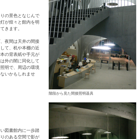
周りの景色となじんで
光灯が煌々と館内を明
ってきます。
ば、夜間は天井の間接
そして、机や本棚の近
で本の背表紙や手元が
方は外の闇に同化して
た照明で、周辺の環境
くないかもしれませ
階段から見た間接照明器具
るい図書館内に一歩踏
がりのある空間で影が