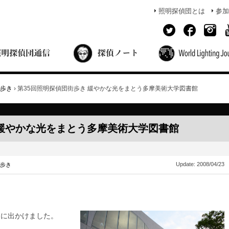
照明探偵団とは
参加
面出の探偵ノート
照明探偵団員の独り言
コーヒーブレイク
あかりのミシュラン
歩き
›
第35回照明探偵団街歩き 緩やかな光をまとう多摩美術大学図書館
 緩やかな光をまとう多摩美術大学図書館
Update:
2008/04/23
歩き
きに出かけました。