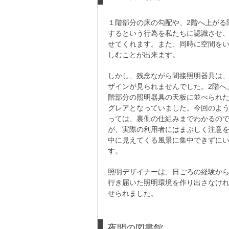
１階部分の床の勾配や、2階へ上がる
するという行為を私たちに認識させ
せてくれます。また、同時に空間を
しむことが出来ます。
しかし、残念ながら間接照明器具は
ザインが見られませんでした。2階へ
階部分の照明器具の天板に並べられ
グレアとなっていました。今回のよ
っては、裏側の仕組みまでわかるの
が、実際の利用者にはまぶしく注意
中に見えてくる風景に集中できずに
す。
照明デザイナーは、日ごろの経験か
行き届いた照明環境を作り出さなけ
せられました。
夜間の図書館