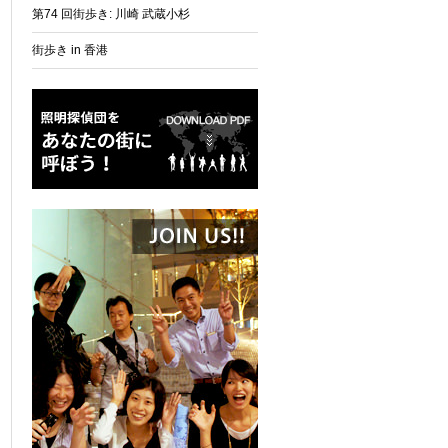
第74 回街歩き: 川崎 武蔵小杉
街歩き in 香港