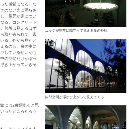
違った感覚になる。な
向きのない光に照らさ
とし、足元が床につい
くなる。コンクリート
る。普段は見えるはず
エッジが非常に際立って見える夜の外観
から取り去られて、素
ている。外から見たと
見えるのも、窓の中に
モヤしているせいかも
と中の空間だけがぽっ
が浮き上がっていきそ
内部空間が浮かび上がって見えてくる
館には2種類あると思
といったところだろう