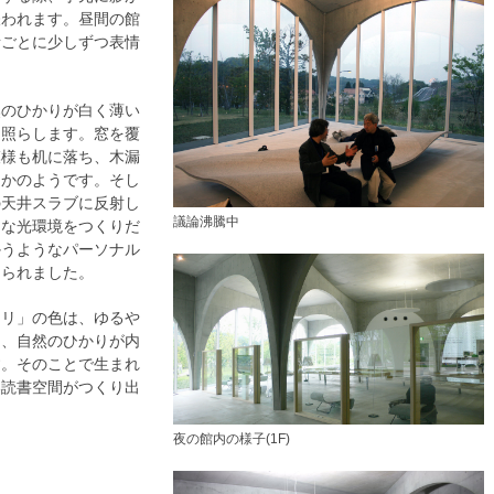
嫌われます。昼間の館
所ごとに少しずつ表情
。
然のひかりが白く薄い
を照らします。窓を覆
模様も机に落ち、木漏
るかのようです。そし
の天井スラブに反射し
議論沸騰中
うな光環境をつくりだ
かうようなパーソナル
じられました。
カリ」の色は、ゆるや
り、自然のひかりが内
す。そのことで生まれ
い読書空間がつくり出
夜の館内の様子(1F)