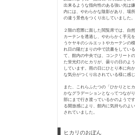
出来るような指向性のある強い光は
内には、やわらかな陰影があり、場
の違う景色をつくり出していました
２階の窓際に面した閲覧席では、自
カーテンを透過し、やわらかく手元
うケヤキのシルエットやカーテンの
れ日の陽だまりの中で読書をしてい
て、館内の中央では、コンクリート
た蛍光灯のヒカリが、曇りの日のよ
しています。雨の日にひとり本に向
な気分がつくり出されている様に感
また、これらふたつの「ひかりとヒ
かなグラデーションとなってつなが
部にまで行き渡っているかのようで
る開放感により、館内に気持ちのよ
されていました。
ヒカリのおぼん