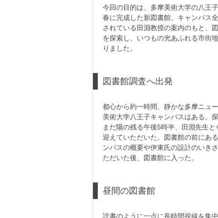
今回の目的は、多摩美術大学の八王子キ
春に完成した新図書館。キャンパス
されている田淵教授の案内のもと、
を探索し、いつもの光あふれる市街
りました。
図書館調査へ出発
都心から約一時間、静かな多摩ニュ
美術大学八王子キャンパスはある。
まだ陽の残る午後5時半、田淵先生と
迎えていただいた。図書館の前にあ
ンパスの概要や伊東氏の設計のいき
ただいた後、図書館に入った。
昼間の図書館
読書のように一点に長時間視線を集