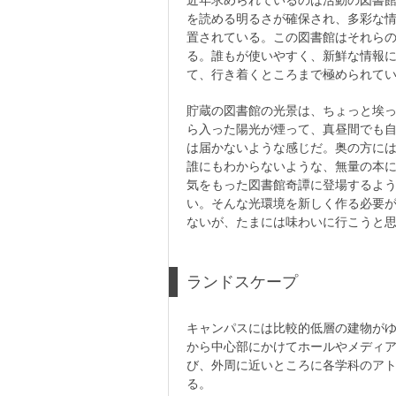
近年求められているのは活動の図書
を読める明るさが確保され、多彩な
置されている。この図書館はそれら
る。誰もが使いやすく、新鮮な情報
て、行き着くところまで極められて
貯蔵の図書館の光景は、ちょっと埃
ら入った陽光が煙って、真昼間でも
は届かないような感じだ。奥の方に
誰にもわからないような、無量の本
気をもった図書館奇譚に登場するよ
い。そんな光環境を新しく作る必要
ないが、たまには味わいに行こうと
ランドスケープ
キャンパスには比較的低層の建物が
から中心部にかけてホールやメディ
び、外周に近いところに各学科のア
る。