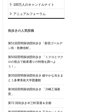
100万人のキャンドルナイト
アニュアルフォーラム
街歩きの人気投稿
第51回照明探偵団街歩き「新宿ゴールデ
ン街・歌舞伎町」
第50回照明探偵団街歩き 「ミクロとマク
ロの視点で銀座通りの特徴を調べよ
う！」
第35回照明探偵団街歩き 緩やかな光をま
とう多摩美術大学図書館
第38回照明探偵団街歩き 「川崎工場夜
景」
第72 回街歩き＠三軒茶屋＆京都