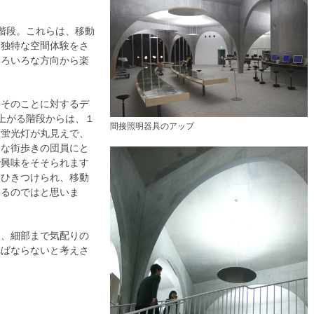
階段。これらは、移動
、独特な空間体験をさ
いろいろな方向から楽
、そのことに対するデ
上がる階段からは、１
間接照明器具のアップ
た蛍光灯が丸見えで、
うな街歩きの団員にと
で興味をそそられます
をひきつけられ、移動
いるのではと思いま
ら、細部まで気配りの
ればならないと考えさ