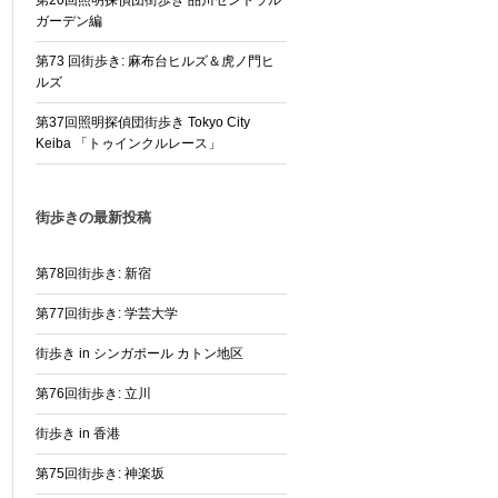
第20回照明探偵団街歩き 品川セントラル
ガーデン編
第73 回街歩き: 麻布台ヒルズ＆虎ノ門ヒ
ルズ
第37回照明探偵団街歩き Tokyo City
Keiba 「トゥインクルレース」
街歩きの最新投稿
第78回街歩き: 新宿
第77回街歩き: 学芸大学
街歩き in シンガポール カトン地区
第76回街歩き: 立川
街歩き in 香港
第75回街歩き: 神楽坂