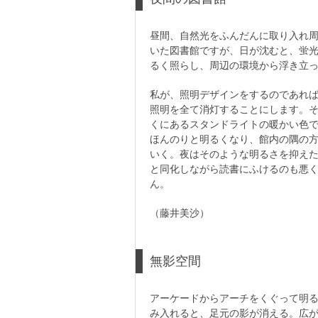
昼間、自然光をふんだんに取り入れ
いた図書館ですが、日が沈むと、蛍
るく照らし、周辺の環境から浮き立
私が、照明デザインをするのであれ
照明を全て消灯することにします。
くにあるスタンドライトの暖かい色
ほんのりと明るくなり、館内の隅の
いく。夜はそのような明るさを抑え
と同化しながら読書にふけるのも悪
ん。
（藤井美沙）
無影空間
アーケードからアーチをくぐって明
み入れると、足元の影が消える。広