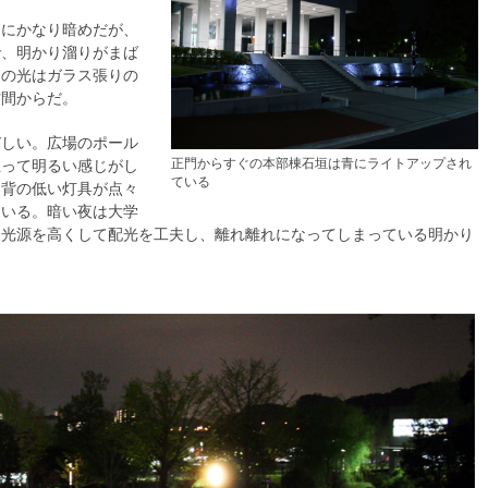
的にかなり暗めだが、
で、明かり溜りがまば
らの光はガラス張りの
空間からだ。
びしい。広場のポール
正門からすぐの本部棟石垣は青にライトアップされ
立って明るい感じがし
ている
、背の低い灯具が点々
ている。暗い夜は大学
、光源を高くして配光を工夫し、離れ離れになってしまっている明かり