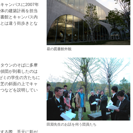
ャンパスに2007年
全体の建築計画を担当
図書館とキャンパス内
地とは違う街歩きとな
昼の図書館外観
ータウンのそばに多摩
探偵団が到着したのは
ゼミの学生の方たちに
る芝の斜面の上でキャ
さつなどを説明してい
田淵先生のお話を伺う団員たち
中する際、手元に影が