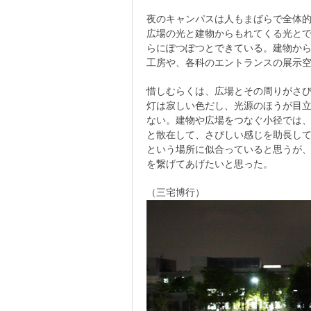
夜のキャンパスは人もまばらで全体
広場の光と建物からもれてくる光と
らにぽつぽつとできている。建物か
工房や、各科のエントランスの展示
惜しむらくは、広場とその周りがさ
灯は寂しい色だし、光源のほうが目
ない。建物や広場をつなぐ小径では
と散在して、さびしい感じを助長し
という場所に似合っていると思うが
を繋げてあげたいと思った。
（三宅博行）