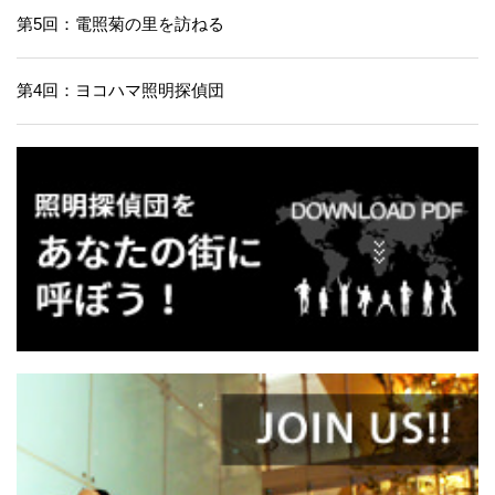
第5回：電照菊の里を訪ねる
第4回：ヨコハマ照明探偵団