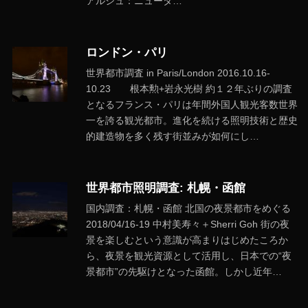
アルシュ：ニュータ…
ロンドン・パリ
世界都市調査 in Paris/London 2016.10.16-
10.23 根本勲+岩永光樹 約１２年ぶりの調査
となるフランス・パリは年間外国人観光客数世界
一を誇る観光都市。進化を続ける照明技術と歴史
的建造物を多く残す街並みが如何にし…
世界都市照明調査: 札幌・函館
国内調査：札幌・函館 北国の夜景都市をめぐる
2018/04/16-19 中村美寿々＋Sherri Goh 街の夜
景を楽しむという意識が高まりはじめたころか
ら、夜景を観光資源として活用し、日本での“夜
景都市”の先駆けとなった函館。しかし近年…