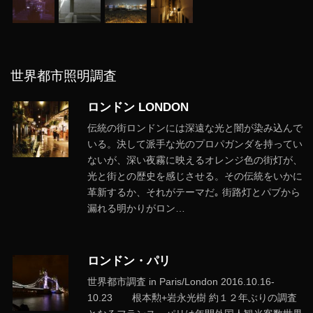
世界都市照明調査
ロンドン LONDON
伝統の街ロンドンには深遠な光と闇が染み込んで
いる。決して派手な光のプロパガンダを持ってい
ないが、深い夜霧に映えるオレンジ色の街灯が、
光と街との歴史を感じさせる。その伝統をいかに
革新するか、それがテーマだ｡ 街路灯とパブから
漏れる明かりがロン…
ロンドン・パリ
世界都市調査 in Paris/London 2016.10.16-
10.23 根本勲+岩永光樹 約１２年ぶりの調査