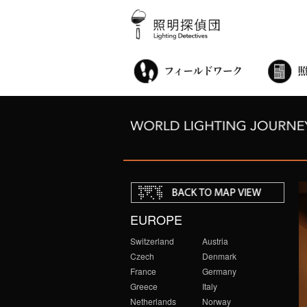
街歩き・サロン
世界都市照明調査
こどもワークショップ
ライトアップニンジャ
夜景ウォッチングツアー
100万人のキャンドルナイト
オンライン活動
アニュアルフォーラム
その他の活動
EUROPE
Switzerland
Austria
Czech
Denmark
France
Germany
Greece
Italy
Netherlands
Norway