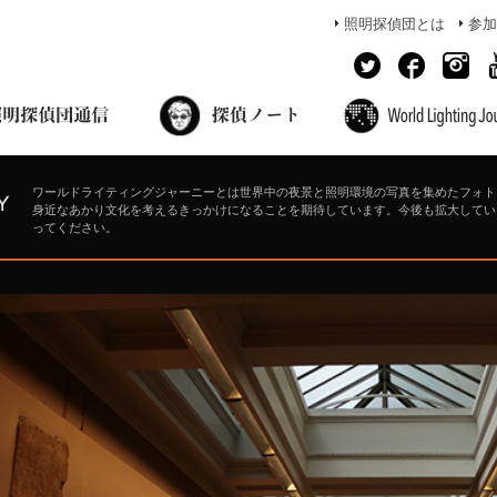
照明探偵団とは
参加
面出の探偵ノート
照明探偵団員の独り言
コーヒーブレイク
あかりのミシュラン
ワールドライティングジャーニーとは世界中の夜景と照明環境の写真を集めたフォト
身近なあかり文化を考えるきっかけになることを期待しています。今後も拡大してい
ってください。