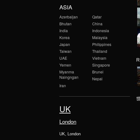
ASIA
Azerbaijan
Qatar
Bhutan
China
India
Indonesia
Korea
Malaysia
Japan
Philippines
Taiwan
Thailand
UAE
Vietnam
R
Yemen
Singapore
Myanma
Brunei
Naingngan
Nepal
Iran
UK
London
UK, London