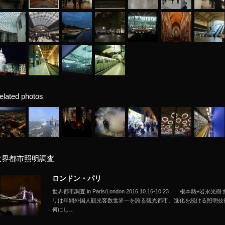
elated photos
世界都市照明調査
ロンドン・パリ
世界都市調査 in Paris/London 2016.10.16-10.23 根本
リは年間外国人観光客数世界一を誇る観光都市。進化を続ける照明技
何にし…