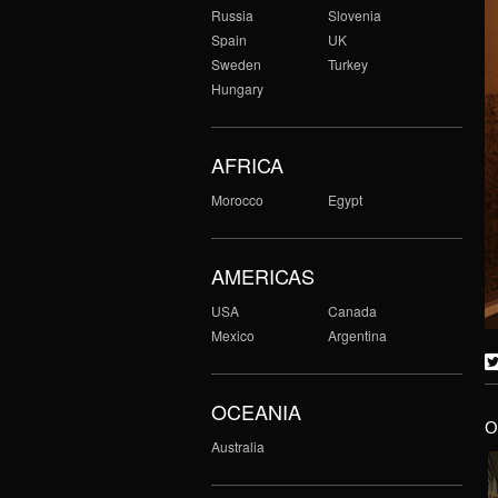
Russia
Slovenia
Spain
UK
Sweden
Turkey
Hungary
AFRICA
Morocco
Egypt
AMERICAS
USA
Canada
Mexico
Argentina
OCEANIA
O
Australia