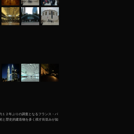
勲+岩永光樹 約１２年ぶりの調査となるフランス・パ
術と歴史的建造物を多く残す街並みが如