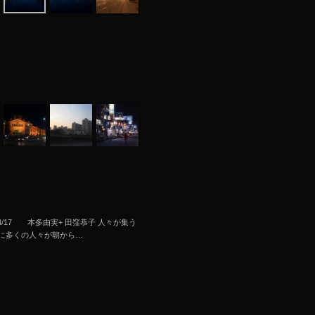
/04/12-04/17 本多由実+ 田窪恭子 人々が集う
に多くの人々が朝から…