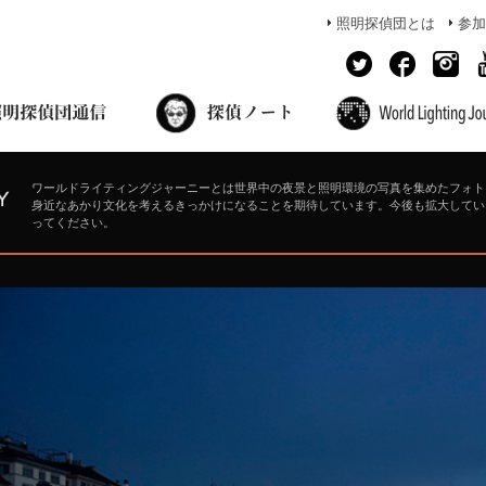
照明探偵団とは
参加
面出の探偵ノート
照明探偵団員の独り言
コーヒーブレイク
あかりのミシュラン
ワールドライティングジャーニーとは世界中の夜景と照明環境の写真を集めたフォト
身近なあかり文化を考えるきっかけになることを期待しています。今後も拡大してい
ってください。