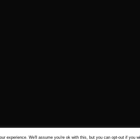
ur experience. We'll assume you're ok with this, but you can opt-out if you w