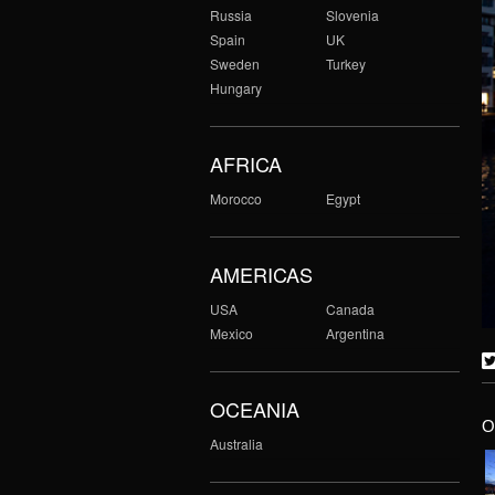
Russia
Slovenia
Spain
UK
Sweden
Turkey
Hungary
AFRICA
Morocco
Egypt
AMERICAS
USA
Canada
Mexico
Argentina
OCEANIA
O
Australia