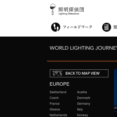
街歩き・サロン
世界都市照明調査
こどもワークショップ
ライトアップニンジャ
夜景ウォッチングツアー
100万人のキャンドルナイト
オンライン活動
アニュアルフォーラム
その他の活動
EUROPE
Switzerland
Austria
Czech
Denmark
France
Germany
Greece
Italy
Netherlands
Norway