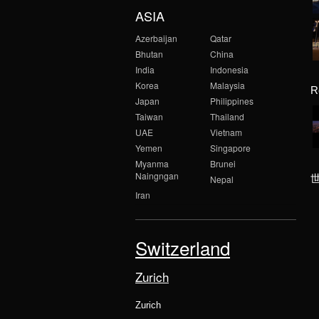
ASIA
Azerbaijan
Qatar
Bhutan
China
India
Indonesia
Korea
Malaysia
R
Japan
Philippines
Taiwan
Thailand
UAE
Vietnam
Yemen
Singapore
Myanma
Brunei
Naingngan
Nepal
Iran
Switzerland
Zurich
Zurich