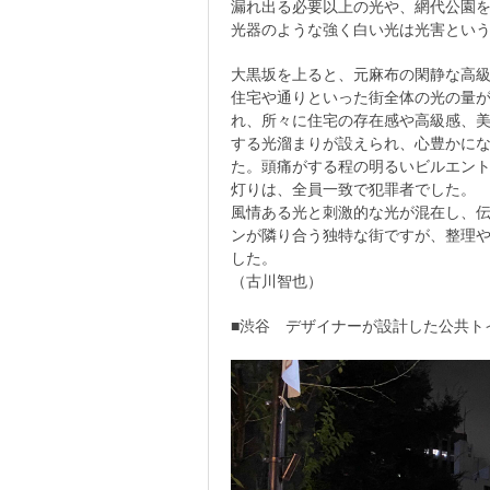
漏れ出る必要以上の光や、網代公園
光器のような強く白い光は光害とい
大黒坂を上ると、元麻布の閑静な高
住宅や通りといった街全体の光の量
れ、所々に住宅の存在感や高級感、
する光溜まりが設えられ、心豊かに
た。頭痛がする程の明るいビルエン
灯りは、全員一致で犯罪者でした。
風情ある光と刺激的な光が混在し、
ンが隣り合う独特な街ですが、整理
した。
（古川智也）
■渋谷 デザイナーが設計した公共ト