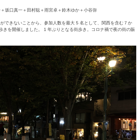
＋小口尚子＋坂口真一＋田村聡＋雨宮卓＋鈴木ゆか＋小谷弥
ができないことから、参加人数を最大 5 名として、関西を含む７か
p” 街歩きを開催しました。 1 年ぶりとなる街歩き。コロナ禍で夜の街の賑