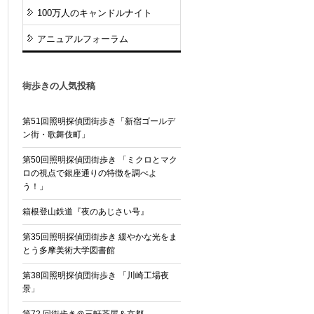
100万人のキャンドルナイト
アニュアルフォーラム
街歩きの人気投稿
第51回照明探偵団街歩き「新宿ゴールデ
ン街・歌舞伎町」
第50回照明探偵団街歩き 「ミクロとマク
ロの視点で銀座通りの特徴を調べよ
う！」
箱根登山鉄道『夜のあじさい号』
第35回照明探偵団街歩き 緩やかな光をま
とう多摩美術大学図書館
第38回照明探偵団街歩き 「川崎工場夜
景」