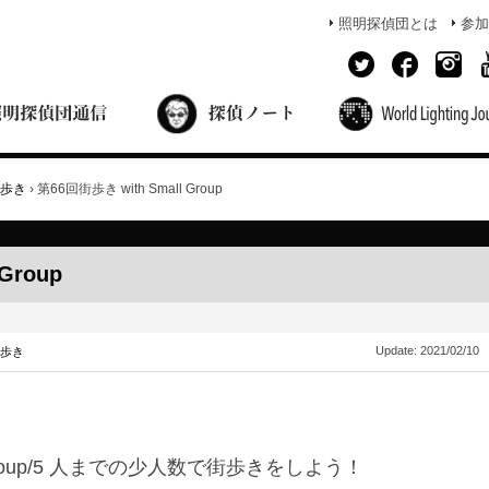
照明探偵団とは
参加
面出の探偵ノート
照明探偵団員の独り言
コーヒーブレイク
あかりのミシュラン
歩き
›
第66回街歩き with Small Group
Group
Update:
2021/02/10
歩き
ll Group/5 人までの少人数で街歩きをしよう！