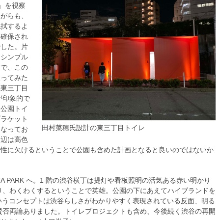
T」を視察
ながらも、
払拭するよ
と確保され
でした。片
、シンプル
りで、この
入ってみた
の東三丁目
が印象的で
東公園トイ
ブラケット
田村菜穂氏設計の東三丁目トイレ
となってお
周辺は高色
全性に欠けるということで公園も含めた計画となると良いのではないか
HITA PARK へ。1 階の渋谷横丁は提灯や看板照明の活気ある赤い明かり
り、わくわくするということで英雄。公園の下にあえてハイブランドを
」というコンセプトは渋谷らしさがわかりやすく表現されている反面、明る
賛否両論ありました。トイレプロジェクトも含め、今後続く渋谷の再開