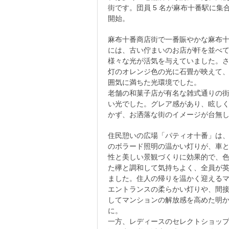
街です。団員 5 名が麻布十番駅に集
開始。
麻布十番商店街で一番賑やかな麻布
には、古い佇まいのお店が軒を並べ
様々な光が活気を与えていました。
灯のオレンジ色の光に石畳が映えて
囲気に満ちた光環境でした。
老舗の和菓子店が有名な雑式通りの
い光でした。グレア感があり、眩し
かず、お洒落な街のイメージが台無
住民憩いの広場「パティオ十番」は
のボラード照明の温かい灯りが、車
性と美しい景観づくりに効果的で、
た欅と調和して気持ちよく、全員が
ました。住人の帰りを温かく迎える
エントランスの柔らかい灯りや、間
してマンションの解放感を高めた明
に。
一方、レディースのセレクトショッ