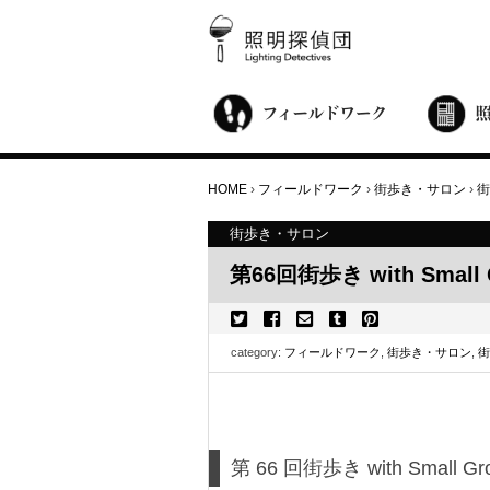
街歩き・サロン
世界都市照明調査
こどもワークショップ
ライトアップニンジャ
夜景ウォッチングツアー
100万人のキャンドルナイト
オンライン活動
アニュアルフォーラム
その他の活動
HOME
›
フィールドワーク
›
街歩き・サロン
›
街
街歩き・サロン
第66回街歩き with Small 
category:
フィールドワーク
,
街歩き・サロン
,
街
第 66 回街歩き with Sma