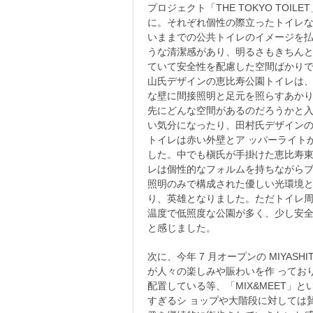
プロジェクト「THE TOKYO TOILE
に。それぞれ個性の際立ったトイレ
いままでの公共トイレのイメージを
うな清潔感があり、明るさもきちん
ていて安全性を配慮した空間ばかり
山氏デザインの恵比寿公園トイレは
な壁に間接照明と足元を照らすあか
先にどんな空間があるのだろうかと
い気分になったり、田村氏デザイン
トイレは赤い外壁とア ッパーライト
した。中でも槇氏が手掛けた恵比寿
レは個性的なフォルムを持ちながら
照明のみで構成された優しい光環境
り、英雄となりました。ただトイレ
温度で低照度な公園が多く、少し安
と感じました。
次に、今年 7 月オープンの MIYAS
が人々の楽しみや賑わいを作 ってお
配置している等、「MIX&MEET
すぎるシ ョップや大階段に対しては