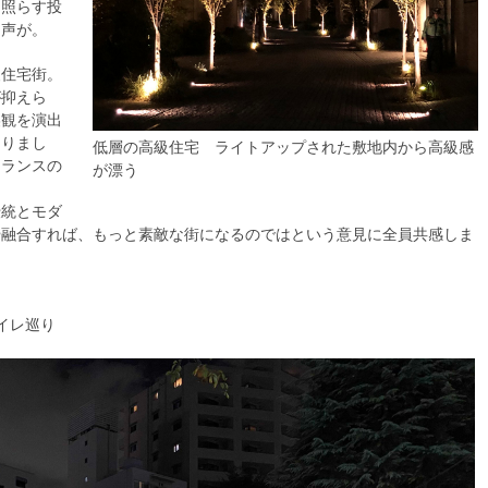
を照らす投
う声が。
級住宅街。
が抑えら
美観を演出
なりまし
低層の高級住宅 ライトアップされた敷地内から高級感
トランスの
が漂う
伝統とモダ
や融合すれば、もっと素敵な街になるのではという意見に全員共感しま
イレ巡り