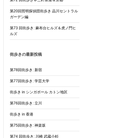
第72 回街歩き＠三軒茶屋＆京都
第20回照明探偵団街歩き 品川セントラル
ガーデン編
第73 回街歩き: 麻布台ヒルズ＆虎ノ門ヒ
ルズ
街歩きの最新投稿
第78回街歩き: 新宿
第77回街歩き: 学芸大学
街歩き in シンガポール カトン地区
第76回街歩き: 立川
街歩き in 香港
第75回街歩き: 神楽坂
第74 回街歩き: 川崎 武蔵小杉