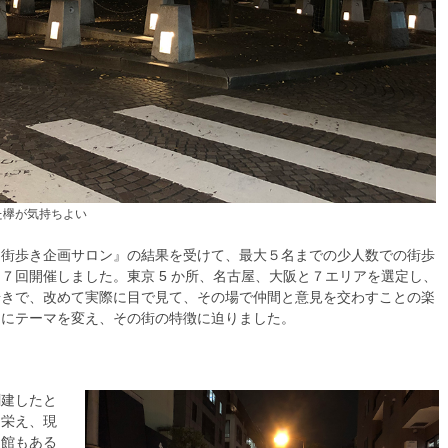
た欅が気持ちよい
団街歩き企画サロン』の結果を受けて、最大５名までの少人数での街歩
７回開催しました。東京 5 か所、名古屋、大阪と７エリアを選定し、
歩きで、改めて実際に目で見て、その場で仲間と意見を交わすことの楽
とにテーマを変え、その街の特徴に迫りました。
創建したと
ら栄え、現
使館もある