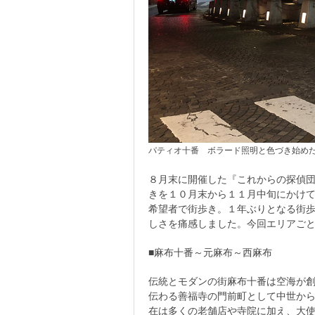
パティオ十番 ボラード照明と色づき始め
８月末に開催した『これからの探偵
きを１０月末から１１月中旬にかけて
希望者で街歩き。１年ぶりとなる街
しさを痛感しました。今回エリアご
■麻布十番～元麻布～西麻布
伝統とモダンの街麻布十番は空海が
伝わる善福寺の門前町として中世か
在は多くの老舗店や寺院に加え、大