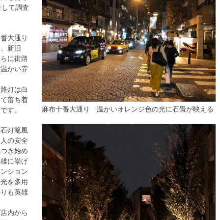
合して調査
十番大通り
て、新旧
さらに街路
、温かい雰
街路灯は白
くて落ち着
麻布十番大通り 温かいオレンジ色の光に石畳が映える
しです。
、石灯篭風
と人の安全
色つき始め
英雄に挙げ
マンション
接光を多用
かりも英雄
プ店内から