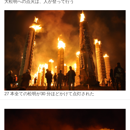
大松明への点火は、人が登って行う
27 本全ての松明が30 分ほどかけて点灯された