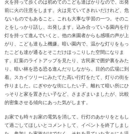
火を持って歩くのは初めてのこども達ばかりなので、出発
前に火の注意をします。火は見ていてきれいだけれど、危
ないものでもあること。これも大事な学習の一つ。そのこ
とをしっかり話し、出発します。込み合っている園内を行
灯を持って進んでいくと、他の来園者からも感嘆の声が上
がり、こども達も上機嫌。暗い園内で、温かな灯りをもっ
たこども達が通るとそこだけほっこりした空間になりま
す。紅葉のライトアップを見たり、古民家で囲炉裏をみた
り、暗い林を恐る恐る進んだりしながら、目的の広場に到
着。スカイツリーにみたてた高い行灯をたて、灯りの街を
作りました。にぎやかな街にしたい子、離れて暗い所にひ
っそりと家を置きたい子など、さまざまいましたが、比較
的密集させる傾向にあった気がします。
お家でも時々お家の電気を消して、行灯のあかりをともし
て過ごしてほしいとコメントして、イベントを終了しまし
た。参加した家族だけでなく、それを見ていた方々にも温