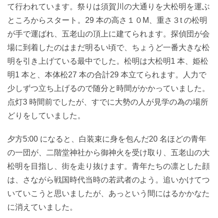
て行われています。祭りは須賀川の大通りを大松明を運ぶ
ところからスタート。29 本の高さ１０M、重さ３t の松明
が手で運ばれ、五老山の頂上に建てられます。探偵団が会
場に到着したのはまだ明るい頃で、ちょうど一番大きな松
明を引き上げている最中でした。松明は大松明1 本、姫松
明1 本と、本体松27 本の合計29 本立てられます。人力で
少しずつ立ち上げるので随分と時間がかかっていました。
点灯3 時間前でしたが、すでに大勢の人が見学の為の場所
どりをしていました。
夕方5:00 になると、白装束に身を包んだ20 名ほどの青年
の一団が、二階堂神社から御神火を受け取り、五老山の大
松明を目指し、街を走り抜けます。青年たちの凛とした顔
は、さながら戦国時代当時の若武者のよう。追いかけてつ
いていこうと思いましたが、あっという間にはるかかなた
に消えていました。