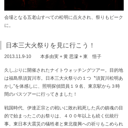
会場となる五老山すべての松明に点火され、祭りもピーク
に。
日本三大火祭りを見に行こう！
2013.11.9-10 本多由実 + 黄 思濛 + 東 悟子
久しぶりに開催されたナイトウォッチングツアー。目的地
は福島県須賀川市。日本三大火祭りの１つ〝須賀川松明あ
かし”を体感しに、照明探偵団員１９名、東京駅から３時
間のバスツアーに行ってきました！
戦国時代、伊達正宗との戦いに敗れ戦死した兵の鎮魂の目
的で始まったこのお祭りは、４００年以上も続く伝統行
事。東日本大震災の犠牲者と東北復興への祈りもこめられ