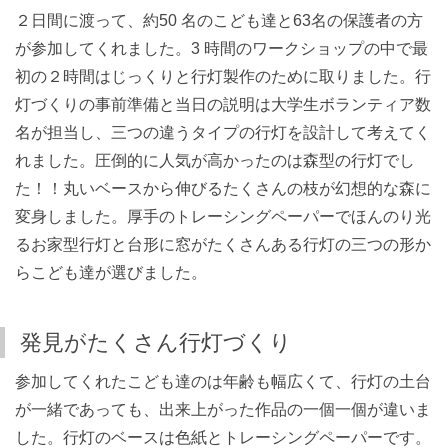
２日間に渡って、約50 名のこども達と63名の保護者の方
が参加してくれました。3 時間のワークショップの中で最
初の２時間はじっくりと行灯製作のために取りました。行
灯づくりの事前準備と当日の説明は大学生ボランティア数
名が担当し、三つの違うタイプの行灯を設計して考えてく
れました。圧倒的に人気が高かったのは森型の行灯でし
た！！丸いベースから伸びるたくさんの枝が幻想的な森に
変身しました。厚手のトレーシングペーパーでほんのり光
るお家型行灯と台形に窓がたくさんある行灯の三つの形か
らこども達が選びました。
発見がたくさん行灯づくり
参加してくれたこども達のは年齢も幅広くて、行灯の土台
が一緒であっても、出来上がった作品の一個一個が違いま
した。行灯のベースは色紙とトレーシングペーパーです。