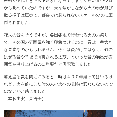
松明が倒れてきたら下敷きになってしまうくらい近い位置
から眺めていたのですが、天を焦がしながら火の粉が飛び
散る様子は圧巻で、都会では見られないスケールの炎に圧
倒されました。
花火の音もそうですが、各国各地で行われる火のお祭り
で、その国の雰囲気を強く印象つけるのに、音は一番大き
な要素なのかもしれません。今回は炎だけではなく、竹の
はぜる音や背後で演奏される太鼓、といった音の演出が雰
囲気を盛り上げるのに重要だと再認識しました。
燃え盛る炎を間近にみると、時は４００年経ってはいるけ
れど、火を前にした時の人の火への畏怖は変わらないので
はないかと感じました。
（本多由実、東悟子）