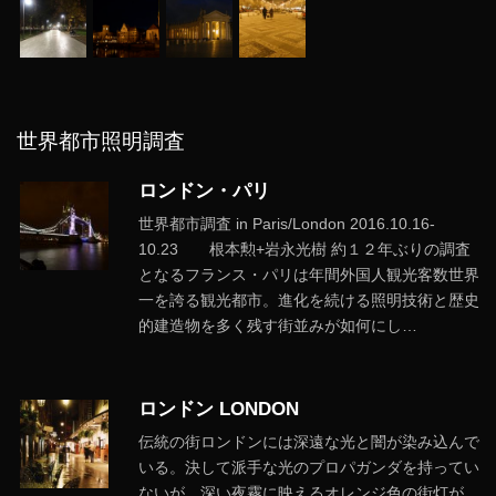
世界都市照明調査
ロンドン・パリ
世界都市調査 in Paris/London 2016.10.16-
10.23 根本勲+岩永光樹 約１２年ぶりの調査
となるフランス・パリは年間外国人観光客数世界
一を誇る観光都市。進化を続ける照明技術と歴史
的建造物を多く残す街並みが如何にし…
ロンドン LONDON
伝統の街ロンドンには深遠な光と闇が染み込んで
いる。決して派手な光のプロパガンダを持ってい
ないが、深い夜霧に映えるオレンジ色の街灯が、