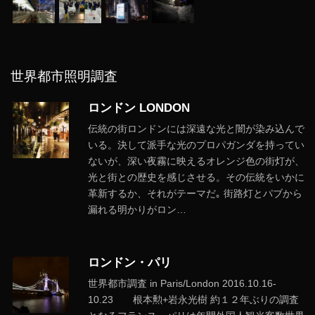
世界都市照明調査
ロンドン LONDON
伝統の街ロンドンには深遠な光と闇が染み込んで
いる。決して派手な光のプロパガンダを持ってい
ないが、深い夜霧に映えるオレンジ色の街灯が、
光と街との歴史を感じさせる。その伝統をいかに
革新するか、それがテーマだ｡ 街路灯とパブから
漏れる明かりがロン…
ロンドン・パリ
世界都市調査 in Paris/London 2016.10.16-
10.23 根本勲+岩永光樹 約１２年ぶりの調査