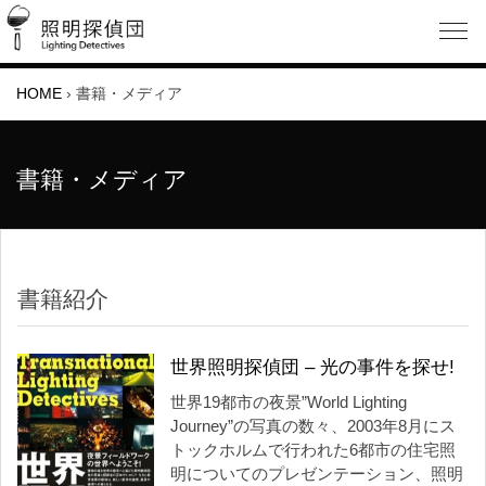
HOME
›
書籍・メディア
書籍・メディア
書籍紹介
世界照明探偵団 – 光の事件を探せ!
世界19都市の夜景”World Lighting
Journey”の写真の数々、2003年8月にス
トックホルムで行われた6都市の住宅照
明についてのプレゼンテーション、照明