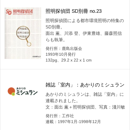
照明探偵団 SD別冊 no.23
照明探偵団による都市環境照明の特集の
SD別冊。
面出 薫、川添 登、伊東豊雄、藤森照信
らも執筆。
発行所：鹿島出版会
1993年10月発行
132pg、29.2 x 22 x 1 cm
雑誌「室内」：あかりのミシュラン
あかりのミシュランは、雑誌「室内」に
連載されました。
文：面出 薫＋照明探偵団、写真：淺川敏
発行所：工作社
連載：1997年1月-1998年12月