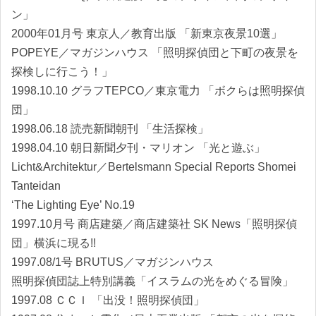
ン」
2000年01月号 東京人／教育出版 「新東京夜景10選」
POPEYE／マガジンハウス 「照明探偵団と下町の夜景を
探検しに行こう！」
1998.10.10 グラフTEPCO／東京電力 「ボクらは照明探偵
団」
1998.06.18 読売新聞朝刊 「生活探検」
1998.04.10 朝日新聞夕刊・マリオン 「光と遊ぶ」
Licht&Architektur／Bertelsmann Special Reports Shomei
Tanteidan
‘The Lighting Eye’ No.19
1997.10月号 商店建築／商店建築社 SK News「照明探偵
団」横浜に現る!!
1997.08/1号 BRUTUS／マガジンハウス
照明探偵団誌上特別講義「イスラムの光をめぐる冒険」
1997.08 ＣＣＩ 「出没！照明探偵団」