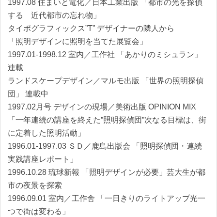
1997.08 住まいと電化／日本工業出版 「都市の光を探偵
する 近代都市の忘れ物」
タイポグラフィックス”T” デザイナーの隣人から
「照明デザインに照明を当てた展覧会」
1997.01-1998.12 室内／工作社 「あかりのミシュラン」
連載
ランドスケープデザイン／マルモ出版 「世界の照明探偵
団」 連載中
1997.02月号 デザインの現場／美術出版 OPINION MIX
「一年連続の講座を終えた”照明探偵団”次なる目標は、街
に定着した照明活動」
1996.01-1997.03 ＳＤ／鹿島出版会 「照明探偵団・連続
実践講座レポート」
1996.10.28 琉球新報 「照明デザインが必要」芸大生が都
市の夜景を探索
1996.09.01 室内／工作舎 「一日きりのライトアップ光一
つで街は変わる」