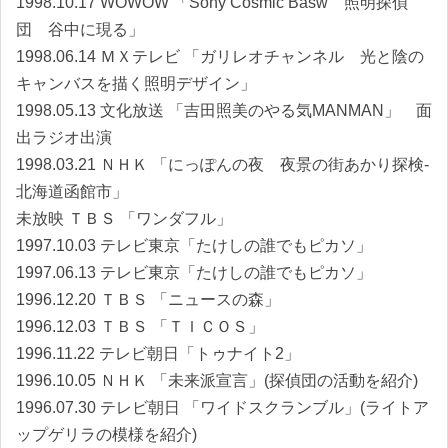
1998.10.17 WOWOW 「Sony Cosmic Basw 照明探偵
団 谷中に現る」
1998.06.14 ＭＸテレビ 「ガリレオチャンネル 光と陰の
キャンバスを描く照明デザイン」
1998.05.13 文化放送 「吉田照美のやる気MANMAN」 面
出ラジオ出演
1998.03.21 ＮＨＫ 「にっぽんの夜 夜景の街あかり探検-
北海道函館市」
未放映 ＴＢＳ 「ワンダフル」
1997.10.03 テレビ東京「たけしの誰でもピカソ」
1997.06.13 テレビ東京「たけしの誰でもピカソ」
1996.12.20 ＴＢＳ 「ニュースの森」
1996.12.03 ＴＢＳ 「ＴＩＣＯＳ」
1996.11.22 テレビ朝日「トゥナイト2」
1996.10.05 ＮＨＫ 「未来派宣言」(探偵団の活動を紹介)
1996.07.30 テレビ朝日 「ワイドスクランブル」(ライトア
ップゲリラの模様を紹介)