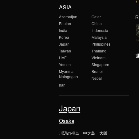
ASIA
Azerbaijan
Qatar
R
Bhutan
China
India
Indonesia
Korea
Malaysia
Japan
Philippines
Taiwan
Thailand
UAE
Vietnam
Yemen
Singapore
Myanma
Brunei
Naingngan
Nepal
Iran
Japan
Osaka
川辺の視点＿中之島＿大阪