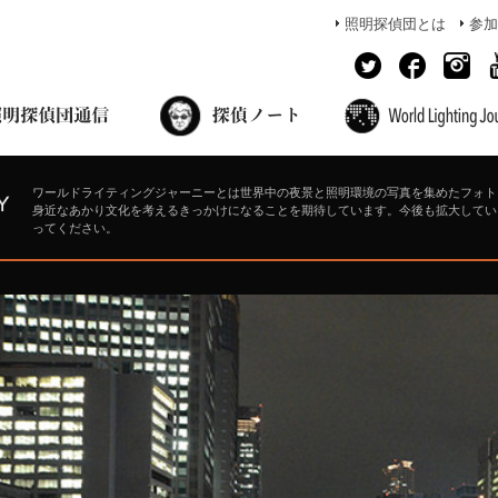
照明探偵団とは
参加
面出の探偵ノート
照明探偵団員の独り言
コーヒーブレイク
あかりのミシュラン
ワールドライティングジャーニーとは世界中の夜景と照明環境の写真を集めたフォト
身近なあかり文化を考えるきっかけになることを期待しています。今後も拡大してい
ってください。