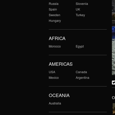
Russia
Slovenia
Spain
UK
Sweden
Turkey
Hungary
AFRICA
Morocco
Egypt
AMERICAS
USA
Canada
Mexico
Argentina
OCEANIA
O
Australia