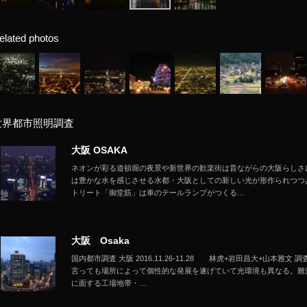
elated photos
世界都市照明調査
大阪 OSAKA
ネオンが彩る道頓堀の夜景や新世界の歓楽街は昔ながらの大阪らしさ
は豊かな水を感じさせる水都・大阪としての新しい光が形作られつつ
トリート「御堂筋」は車のテールランプがつくる…
大阪 Osaka
国内都市調査 大阪 2016.11.26-11.28 林虎+岩田昌大+山本雅
言っても場所によって個性的な発展を遂げていて光環境も異なる。難
に面する工場地帯・…