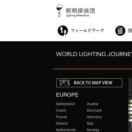
街歩き・サロン
世界都市照明調査
こどもワークショップ
ライトアップニンジャ
夜景ウォッチングツアー
100万人のキャンドルナイト
オンライン活動
アニュアルフォーラム
その他の活動
EUROPE
Switzerland
Austria
Czech
Denmark
France
Germany
Greece
Italy
Netherlands
Norway