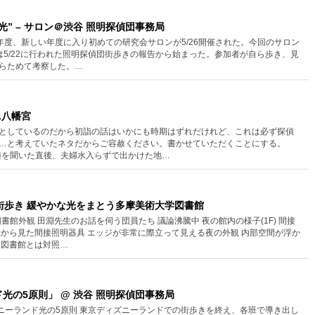
光” – サロン＠渋谷 照明探偵団事務局
2000年度、新しい年度に入り初めての研究会サロンが5/26開催された。今回のサロン
は5/22に行われた照明探偵団街歩きの報告から始まった。参加者が自ら歩き、見
らためて考察した。…
ニ八幡宮
としているのだから初詣の話はいかにも時期はずれだけれど、これは必ず探偵
…と考えていたネタだからご容赦ください。書かせていただくことにする。
の鐘を聞いた直後、夫婦水入らずで出かけた地…
街歩き 緩やかな光をまとう多摩美術大学図書館
の図書館外観 田淵先生のお話を伺う団員たち 議論沸騰中 夜の館内の様子(1F) 間接
段から見た間接照明器具 エッジが非常に際立って見える夜の外観 内部空間が浮か
 図書館とは対照…
光の5原則」 @ 渋谷 照明探偵団事務局
ィズニーランド光の5原則 東京ディズニーランドでの街歩きを終え、各班で導き出し