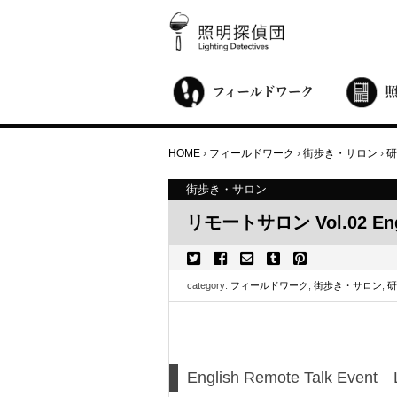
街歩き・サロン
世界都市照明調査
こどもワークショップ
ライトアップニンジャ
夜景ウォッチングツアー
100万人のキャンドルナイト
オンライン活動
アニュアルフォーラム
その他の活動
HOME
›
フィールドワーク
›
街歩き・サロン
›
研
街歩き・サロン
リモートサロン Vol.02 Engl
category:
フィールドワーク
,
街歩き・サロン
,
研
English Remote Talk Event L