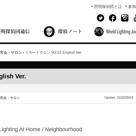
照明探偵団とは
参加
面出の探偵ノート
照明探偵団員の独り言
コーヒーブレイク
あかりのミシュラン
究会・サロン
›
リモートサロン Vol.02 English Ver.
ish Ver.
Update:
2020/09/04
究会・サロン
ighting At Home / Neighbourhood