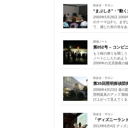
街歩き・サロン
“まぶしさ”・”動く
2000年5月26日 
のテーマは3つ。まず
て、感じた街の光をあ
探偵ノート
第052号 – コンビ
もう桜の便りを聞こう
ノートにしたためよう
2006年の元旦除夜
街歩き・サロン
第35回照明探偵団
2008年4月23日 昼
照明器具のアップ 階
び上がって見えてくる
街歩き・サロン
「ディズニーランド
2013年6月4日 デ