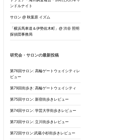
トフェア・海外調査報告・100万人のキャ
ンドルナイト
サロン @ 秋葉原 イズム
「横浜馬車道＆伊勢佐木町」@ 渋谷 照明
探偵団事務局
研究会・サロンの最新投稿
第76回サロン: 高輪ゲートウェイシティレ
ビュー
第79回街歩き: 高輪ゲートウェイシティ
第75回サロン: 新宿街歩きレビュー
第74回サロン: 学芸大学街歩きレビュー
第73回サロン: 立川街歩きレビュー
第72回サロン:武蔵小杉街歩きレビュー