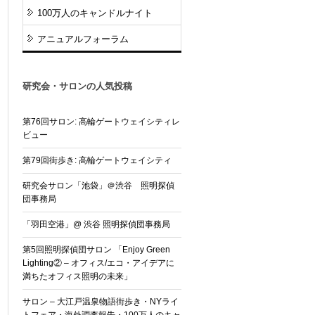
100万人のキャンドルナイト
アニュアルフォーラム
研究会・サロンの人気投稿
第76回サロン: 高輪ゲートウェイシティレ
ビュー
第79回街歩き: 高輪ゲートウェイシティ
研究会サロン「池袋」＠渋谷 照明探偵
団事務局
「羽田空港」@ 渋谷 照明探偵団事務局
第5回照明探偵団サロン 「Enjoy Green
Lighting② – オフィス/エコ・アイデアに
満ちたオフィス照明の未来」
サロン – 大江戸温泉物語街歩き・NYライ