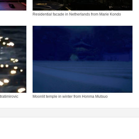
Residential facade in Netherlands from Marie Kondo
tratimirovic
Moonlit temple in winter from Honma Mutsuo