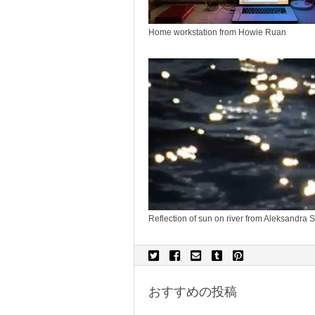
Home workstation from Howie Ruan
Reflection of sun on river from Aleksandra S
おすすめの投稿