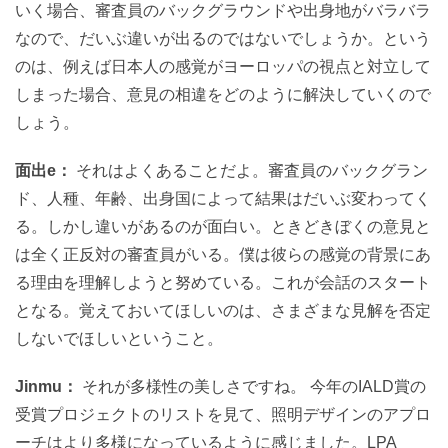
いく場合、審査員のバックグラウンドや出身地がバラバラ
なので、だいぶ違いが出るのではないでしょうか。という
のは、例えば日本人の感覚がヨーロッパの視点と対立して
しまった場合、意見の相違をどのように解決していくので
しょう。
面出e：
それはよくあることだよ。審査員のバックグラン
ド、人種、年齢、出身国によって結果はだいぶ変わってく
る。しかし違いがあるのが面白い。ときどきぼくの意見と
は全く正反対の審査員がいる。僕は彼らの感覚の背景にあ
る理由を理解しようと努めている。これが会話のスタート
となる。覚えておいてほしいのは、さまざまな見解を否定
しないでほしいということ。
Jinmu：
それが多様性の美しさですね。 今年のIALD賞の
受賞プロジェクトのリストを見て、照明デザインのアプロ
ーチはより多様になっているように感じました。LPA