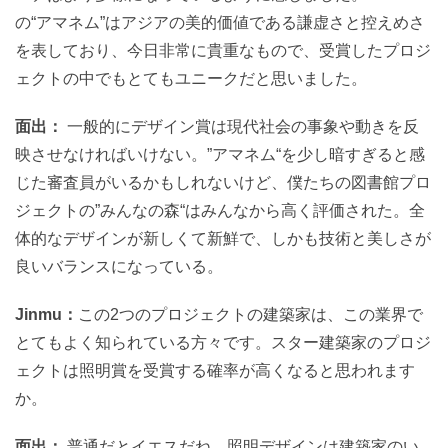
の“アマネム”はアジアの美的価値である謙虚さと控えめさ
を表しており、今日非常に貴重なもので、受賞したプロジ
ェクトの中でもとてもユニークだと思いました。
面出：
一般的にデザイン賞は現代社会の事象や動きを反
映させなければいけない。”アマネム“を少し暗すぎると感
じた審査員がいるかもしれないけど、僕たちの図書館プロ
ジェクトの”みんなの森“はみんなから高く評価された。全
体的なデザインが新しくて新鮮で、しかも技術と美しさが
良いバランスになっている。
Jinmu：
この2つのプロジェクトの建築家は、この業界で
とてもよく知られている方々です。スター建築家のプロジ
ェクトは照明賞を受賞する確率が高くなると思われます
か。
面出：
普通だとイエスだね。照明デザインは建築家のい