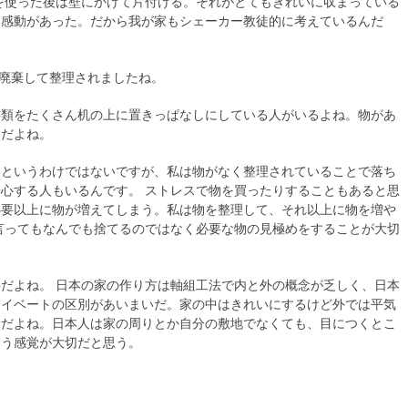
を使った後は壁にかけて片付ける。それがとてもきれいに収まっている
な感動があった。だから我が家もシェーカー教徒的に考えているんだ
ぶ廃棄して整理されましたね。
書類をたくさん机の上に置きっぱなしにしている人がいるよね。物があ
んだよね。
いというわけではないですが、私は物がなく整理されていることで落ち
心する人もいるんです。 ストレスで物を買ったりすることもあると思
必要以上に物が増えてしまう。私は物を整理して、それ以上に物を増や
言ってもなんでも捨てるのではなく必要な物の見極めをすることが大切
だよね。 日本の家の作り方は軸組工法で内と外の概念が乏しく、日本
ライベートの区別があいまいだ。家の中はきれいにするけど外では平気
米だよね。日本人は家の周りとか自分の敷地でなくても、目につくとこ
いう感覚が大切だと思う。