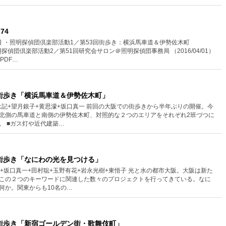
74
5日 ・照明探偵団倶楽部活動1／第53回街歩き：横浜馬車道＆伊勢佐木町
 ・照明探偵団倶楽部活動2／第51回研究会サロン＠照明探偵団事務局 （2016/04/01）
PDF…
街歩き「横浜馬車道＆伊勢佐木町」
武内 永記+望月銀子+黄思濛+坂口真一 前回の大阪での街歩きから半年ぶりの開催。今
北側の馬車道と南側の伊勢佐木町、対照的な２つのエリアをそれぞれ2班づつに
。 ■ガス灯や近代建築…
街歩き「なにわの光を見つける」
古川智也+坂口真一+田村聡+玉野有花+岩永光樹+東悟子 光と水の都市大阪。大阪は新た
この２つのキーワードに関連した数々のプロジェクトを行ってきている。なに
何か。関東からも10名の…
街歩き「新宿ゴールデン街・歌舞伎町」