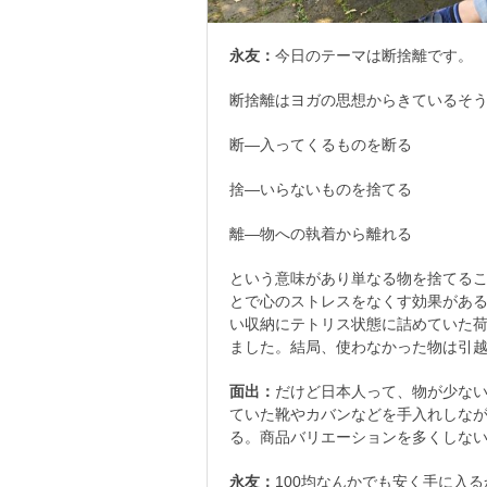
永友：
今日のテーマは断捨離です。
断捨離はヨガの思想からきているそう
断―入ってくるものを断る
捨―いらないものを捨てる
離―物への執着から離れる
という意味があり単なる物を捨てる
とで心のストレスをなくす効果がある
い収納にテトリス状態に詰めていた
ました。結局、使わなかった物は引
面出：
だけど日本人って、物が少な
ていた靴やカバンなどを手入れしな
る。商品バリエーションを多くしな
永友：
100均なんかでも安く手に入