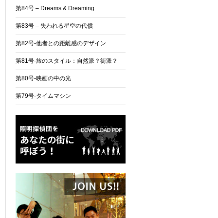
第84号 – Dreams & Dreaming
第83号 – 失われる星空の代償
第82号-他者との距離感のデザイン
第81号-旅のスタイル：自然派？街派？
第80号-映画の中の光
第79号-タイムマシン