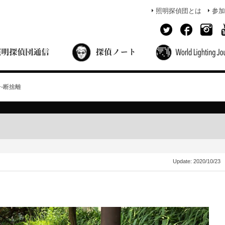
照明探偵団とは
参加
面出の探偵ノート
照明探偵団員の独り言
コーヒーブレイク
あかりのミシュラン
号-断捨離
Update:
2020/10/23