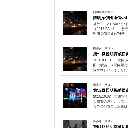
照明探偵団通信
照明探偵団通信vol.
発行日：2016年7月
（2016/03/18）
照明探偵団通信74号 
街歩き・サロン
第53回照明探偵団
2016.03.18 
回は横浜ＪＲ関内駅の
分かれ歩いてきました
街歩き・サロン
第52回照明探偵団
2015.10.03 
な都市の魅力として、
わの光の魅力と課題は
街歩き・サロン
第51回照明探偵団