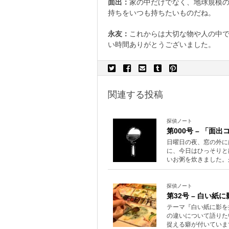
面出：
家の中だけでなく、地球規模
持ちをいつも持ちたいものだね。
永友：
これからは大切な物や人の中で
い時間ありがとうございました。
関連する投稿
探偵ノート
第000号 – 「面
日曜日の夜、窓の外に
に、今日はひっそりと
いお粥を炊きました。
探偵ノート
第32号 – 白い
テーマ『白い紙に影を描く
の違いについて語りた
捉える癖が付いていま