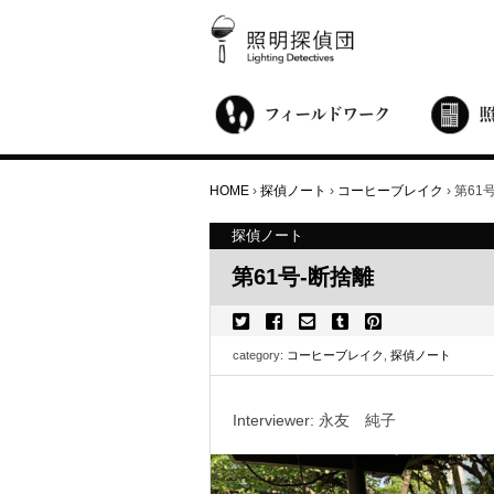
街歩き・サロン
世界都市照明調査
こどもワークショップ
ライトアップニンジャ
夜景ウォッチングツアー
100万人のキャンドルナイト
オンライン活動
アニュアルフォーラム
その他の活動
HOME
›
探偵ノート
›
コーヒーブレイク
›
第61
探偵ノート
第61号-断捨離
category:
コーヒーブレイク
,
探偵ノート
Interviewer: 永友 純子