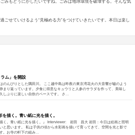
のごみもどうにかしたいですね。ごみは地球環境を破壊する。そんな気
過ごせていけるよう“見極める力”をつけていきたいです。本日は楽し
出コラム」を開設
はのんびりとした隅田川。 ここ越中島は昨夜の東京湾花火の大音響が嘘のよう
静まり返っています。夕食に得意なキュウリと人参のサラダを作って、美味し
久しぶりに楽しい自炊のペースです。 さ…
紙に影を描く。青い紙に光を描く。
。青い紙に光を描く。』 Interviewer: 岩田 昌大 岩田：今日は絵画と照明
いと思います。 私は子供の頃から水彩画を描いて育ってきて、空間を光と影で
す。お寺の軒下の組み…