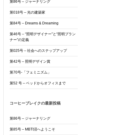
第86号 – ジャーナリング
第018号 – 光の建築家
第84号 – Dreams & Dreaming
第46号 – “照明デザイナー”と“照明プラン
ナー”の定義
第025号 – 社会へのステップアップ
第42号 – 照明デザイン賞
第70号-「フェミニズム」
第52 号 – ベッドからオフィスまで
コーヒーブレイクの最新投稿
第86号 – ジャーナリング
第85号 – MBTI沼へようこそ