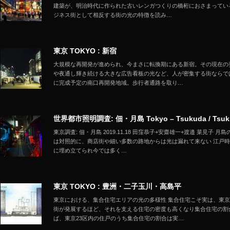
建築が、明治時代に作られた古いレンガつくりの橋桁におさまってい
ジネス街として相反する街の光の特徴を読み…
東京 TOKYO : 新宿
大規模な再開発が進められ、今まさに転換期にある新宿。その現在の
や夜通し輝き続ける大きな広告看板の光など、人が密集する街ならで
に完成予定の南口再開発地域。歩行者通路を取り…
世界都市照明調査: 佃・月島 Tokyo – Tsukuda / Tsuki
東京調査: 佃・月島 2019.11.18 田窪恭子+安齋雄一+渡邉 菜見
は対照的に、商店街や細い多数の路地からは光は漏れて来ない 江戸
に埋め立てられ今では多く…
東京 TOKYO : 豊洲・二子玉川・高島平
東京における、集合住宅エリアの光の多様性 集合住宅こそ実は、東
街が発展するほど、それを支える住宅の密度も高くなり集合住宅の割
ば、東京23区内の住戸のうち集合住宅の割合は実…