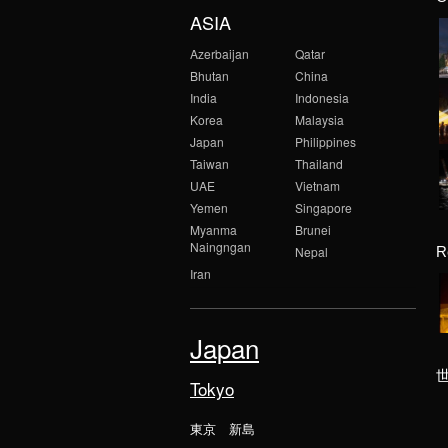
ASIA
Azerbaijan
Qatar
Bhutan
China
India
Indonesia
Korea
Malaysia
Japan
Philippines
Taiwan
Thailand
UAE
Vietnam
Yemen
Singapore
Myanma
Brunei
Naingngan
R
Nepal
Iran
Japan
Tokyo
東京 新島