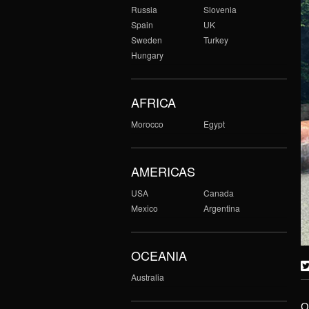
Russia
Slovenia
Spain
UK
Sweden
Turkey
Hungary
AFRICA
Morocco
Egypt
AMERICAS
USA
Canada
Mexico
Argentina
OCEANIA
Australia
O