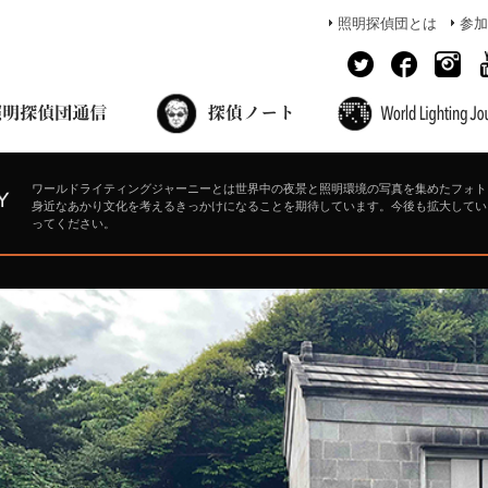
照明探偵団とは
参加
面出の探偵ノート
照明探偵団員の独り言
コーヒーブレイク
あかりのミシュラン
ワールドライティングジャーニーとは世界中の夜景と照明環境の写真を集めたフォト
身近なあかり文化を考えるきっかけになることを期待しています。今後も拡大してい
ってください。