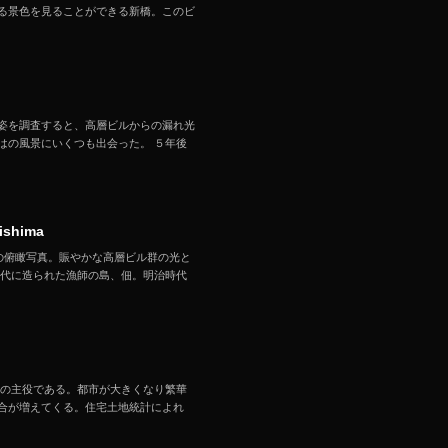
る景色を見ることができる新橋。このビ
姿を調査すると、高層ビルからの漏れ光
はの風景にいくつも出会った。 ５年後
shima
子 月島の俯瞰写真。賑やかな高層ビル群の光と
時代に造られた漁師の島、佃。明治時代
京の主役である。都市が大きくなり繁華
合が増えてくる。住宅土地統計によれ