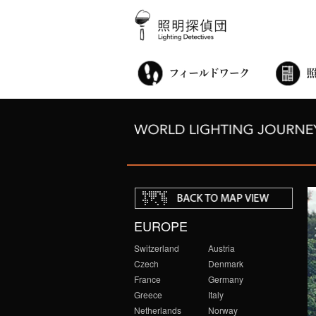
街歩き・サロン
世界都市照明調査
こどもワークショップ
ライトアップニンジャ
夜景ウォッチングツアー
100万人のキャンドルナイト
オンライン活動
アニュアルフォーラム
その他の活動
EUROPE
Switzerland
Austria
Czech
Denmark
France
Germany
Greece
Italy
Netherlands
Norway