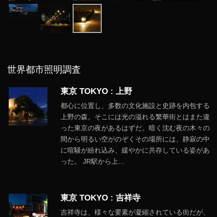
世界都市照明調査
東京 TOKYO : 上野
都心に位置し、多数の文化施設と史跡を内包する
上野の森。そこには光の溢れる繁華街とはまた違
った東京の夜があるはずだ。暗く沈む夜の木々の
間から明るい空がのぞくその場所には、静寂の中
に喧騒が紛れ込み、緩やかに共存している姿があ
った。 JR駅から上…
東京 TOKYO : 吉祥寺
吉祥寺は、様々な要素が凝縮されている街だが、