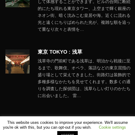
して体感することができます。ビルの合間に断続
的にたち現れる東京タワー、上空まで輝く銀座の
ネオン街、暗く沈みこむ皇居や海。近くに流れる
光と遠くにちりばめられた光が、複雑な順を追っ
て重なり次々と表情を…
東京 TOKYO : 浅草
浅草寺の門前町である浅草は、明治から戦後に至
るまで、歌舞伎、オペラ、落語などの東京屈指の
盛り場として栄えてきました。街路灯は装飾的で
多種多様なかたちを見せてくれます。数多くの通
りを調査した探偵団は、浅草らしい灯りのかたち
に出会いました。 雷…
This website uses cookies to improve your experience. We'll assume
you're ok with this, but you can opt-out if you wish.
Cookie settings