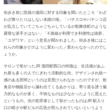
街歩き前に団員の蒲田に対する印象を聞いたところ「わざ
わざ降りたりはしない未踏の地」「パチスロやパチンコ店
が乱立していてごちゃごちゃしているが歌舞伎町のような
露骨な派手さはない」「4 路線が利用でき利便性は抜群」
「ユザワヤ」という意見が聞かれました。街歩き後にはこ
れらの印象がどのように変わった／変わらなかったのでし
ょうか。
サロンで挙がったJR 蒲田駅西口の特徴は、生活感があふ
れ夜も多くの人でにぎわう活動的な街。デザインされ統一
感のある照明というのは見受けられなかったのですが、飲
食店や物販店から漏れ出てくるあかりは、寄り道を誘う魅
力的なものが多く、不快なものは少なかったように思えた
というもの。光の犯罪者として挙がったものはJR 駅入り
口の暗さや駅ビルの広告が照らされていないというよう